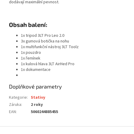
dodávají maximální pevnost.
Obsah balení:
1x tripod 3LT Pro Leo 2.0
3x gumová botička na nohu
1x multifunkční nástroj 3LT Toolz
1x pouzdro
1x řemínek
1x kulová hlava 3LT AirHed Pro
1x dokumentace
Doplňkové parametry
Kategorie
:
Stativy
Záruka
:
2 roky
EAN
:
5060244885455
Z