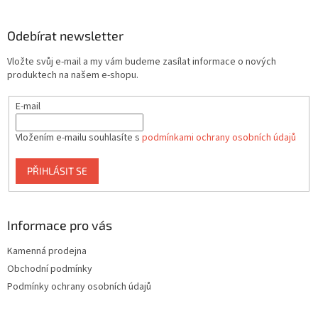
á
p
a
Odebírat newsletter
t
Vložte svůj e-mail a my vám budeme zasílat informace o nových
í
produktech na našem e-shopu.
E-mail
Vložením e-mailu souhlasíte s
podmínkami ochrany osobních údajů
PŘIHLÁSIT SE
Informace pro vás
Kamenná prodejna
Obchodní podmínky
Podmínky ochrany osobních údajů