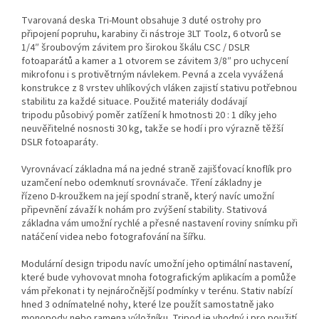
Tvarovaná deska Tri-Mount obsahuje 3 duté ostrohy pro
připojení popruhu, karabiny či nástroje 3LT Toolz, 6 otvorů se
1/4″ šroubovým závitem pro širokou škálu CSC / DSLR
fotoaparátů a kamer a 1 otvorem se závitem 3/8″ pro uchycení
mikrofonu i s protivětrným návlekem. Pevná a zcela vyvážená
konstrukce z 8 vrstev uhlíkových vláken zajistí stativu potřebnou
stabilitu za každé situace. Použité materiály dodávají
tripodu působivý poměr zatížení k hmotnosti 20 : 1 díky jeho
neuvěřitelné nosnosti 30 kg, takže se hodí i pro výrazně těžší
DSLR fotoaparáty.
Vyrovnávací základna má na jedné straně zajišťovací knoflík pro
uzamčení nebo odemknutí srovnávače. Tření základny je
řízeno D-kroužkem na její spodní straně, který navíc umožní
připevnění závaží k nohám pro zvýšení stability. Stativová
základna vám umožní rychlé a přesné nastavení roviny snímku při
natáčení videa nebo fotografování na šířku.
Modulární design tripodu navíc umožní jeho optimální nastavení,
které bude vyhovovat mnoha fotografickým aplikacím a pomůže
vám překonat i ty nejnáročnější podmínky v terénu. Stativ nabízí
hned 3 odnímatelné nohy, které lze použít samostatně jako
monopody nebo ramena výložníku. Tripod je vhodný i pro použití