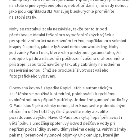
na stole či jiné vyvýšené ploše, neboť přidáním jiné sady nohou,
jako jsou kupříkladu 3LT Vanz, jej bleskurychle proměníte
na stolní stativ.
Nohy se roztahují zcela nezávisle, takže tento tripod
představuje ideální řešení pro vytvoření různých výšek a
perspektiv při práci na nerovném terénu, například pro snímání
krajiny či sportu, jako je lyžování nebo snowboarding. Nohy
jistí zámky Para-Lock, které vám poskytnou garanci toho, že
nedojde k pádu a následně i poškození vašeho drahocenného
přístroje. Jsou totiž navrženy tak, aby zabránily náhodnému
rozevírání nohou, čímž se prodlouží životnost vašeho
fotografického vybavení.
Eloxovaná kovová západka Rapid Latch s automatickým
zajištěním se používá k otevírání, polohování i k rychlému
uvolnění nohou v případě potřeby. Jedinečné gumové podložky
O-Pads slouží jako zámky nohou, které nastavíte jednoduchým
otočením o čtvrt otáčky, čímž povolíte nohy a zvolíte
požadovanou výšku. Navíc O-Pads poskytují lepší přilnavost i
větší páku a umožňují spolehlivý odvod dešťové vody při
nepřízni počasí díky svému důmyslnému designu. Vnitřní zámky
pak mají prémiové nylonové objímky Chicken Lips, které jim