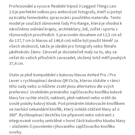
Profesionální a vysoce flexibilní tripod 3 Legged Things Leo
2.0 je perfektní volbou pro ambiciózní fotografy, kteří si potrpí
na kvalitu řemeslného zpracování i použitého materiálu. Tento
model je součástí obnovené řady Pro Range, která je vhodná k
náročnému snímání krajiny, architektury, lidí, zvířat i sportu v
různorodých prostředích. S pracovním dosahem od 12,5 cm až
do 137,7 cm (s hlavou až 146,6 cm) může být použit téměř za
všech okolností, takže je ideální pro fotografy nebo filmaře
jakéhokoliv žánru. Zároveň je dostatečně malý na to, aby se
vešel do vašich příručních zavazadel, složený totiž měří pouhých
37,4 cm.
Stativ je plně kompatibilní s kulovou hlavou AirHed Pro / Pro
Lever s rychloupínací deskou QR-Octa, kterou získáte v rámci
této sady nebo si můžete zvolit jinou alternativu dle svých
preferencí. Uvolněním primárního zajišťovacího knoflíku kulové
hlavy lze rychle otočit, naklonit, plně naklonit nebo vrátit do
svislé polohy kulový kloub. Pod primárním blokovacím knoflíkem
se nachází sekundární knoflík, který ovládá otáčení hlavy až o
360°. Rychloupínací destičku lze připevnit nebo odstranit z
integrované svorky umístěné v horní části kulového kloubu hlavy
– utažením či povolením rýhovaného zajišťovacího knoflíku
svorky.