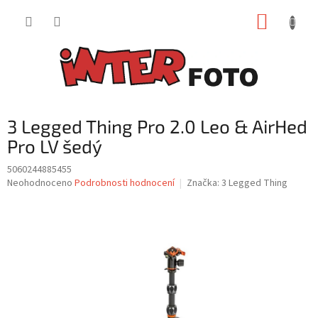
Přejít
NÁKUP
na
obsah
KOŠÍK
3 Legged Thing Pro 2.0 Leo & AirHed
Pro LV šedý
5060244885455
Průměrné
Neohodnoceno
Podrobnosti hodnocení
Značka:
3 Legged Thing
hodnocení
produktu
je
0,0
z
5
hvězdiček.