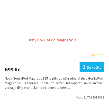
Joby GorillaPod Magnetic 325
Na dotaz
Do košíku
699 Kč
Nový GorillaPod Magnetic 325 je přímou náhradou stativu GorillaPod
Magnetic z 1. generace GorillaPod. Držení fotoaparátu nebo snímání
videa je díky praktickému polohovatelnému...
Kód:
817024015022