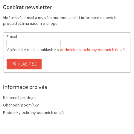
p
í
p
a
Odebírat newsletter
r
t
v
Vložte svůj e-mail a my vám budeme zasílat informace o nových
í
k
produktech na našem e-shopu.
y
v
E-mail
ý
p
i
Vložením e-mailu souhlasíte s
podmínkami ochrany osobních údajů
s
u
PŘIHLÁSIT SE
Informace pro vás
Kamenná prodejna
Obchodní podmínky
Podmínky ochrany osobních údajů