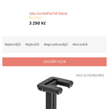
Joby GorillaPod 5K Stand
Na dotaz
3 290 Kč
Ř
a
Nejlevnější
Nejdražší
Nejprodávanější
Abecedně
z
e
n
OTEVŘÍT FILTR
í
p
V
Kód:
817024014902
r
ý
o
p
d
i
u
s
k
p
t
r
ů