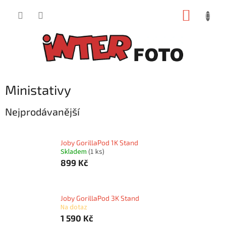
Přejít
NÁKUP
na
obsah
KOŠÍK
Ministativy
Nejprodávanější
Joby GorillaPod 1K Stand
Skladem
(1 ks)
899 Kč
Joby GorillaPod 3K Stand
Na dotaz
1 590 Kč