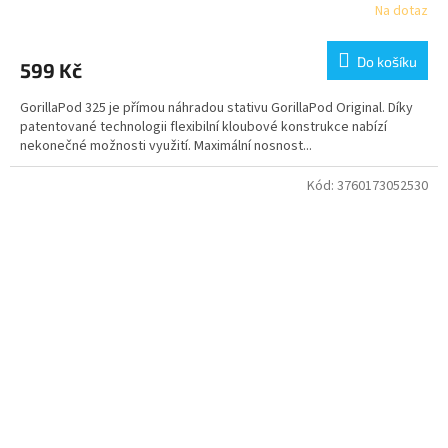
Na dotaz
Do košíku
599 Kč
GorillaPod 325 je přímou náhradou stativu GorillaPod Original. Díky
patentované technologii flexibilní kloubové konstrukce nabízí
nekonečné možnosti využití. Maximální nosnost...
Kód:
3760173052530