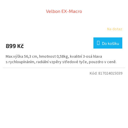
Velbon EX-Macro
Na dotaz
Do košíku
899 Kč
Max.výška 56,3 cm, hmotnost 0,58kg, kvalitní 3-osá hlava
s rychloupínáním, radiální vzpěry středové tyče, pouzdro v ceně.
Kód:
817024015039