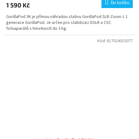
Do košíku
1 590 Kč
GorillaPod 3K je přímou náhradou stativu GorillaPod SLR-Zoom z 1.
generace GorillaPod. Je určen pro stabilizaci DSLR a CSC
fotoaparátů s hmotností do 3 kg.
Kód:
817024015077