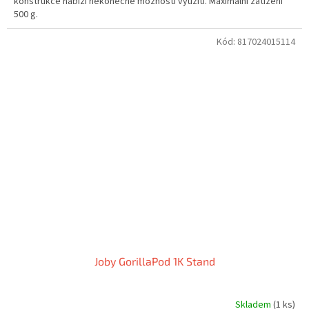
konstrukce nabízí nekonečné možnosti využití. Maximální zatížení
500 g.
Kód:
817024015114
Joby GorillaPod 1K Stand
Skladem
(1 ks)