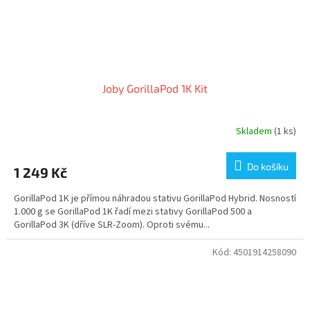
Joby GorillaPod 1K Kit
Skladem
(1 ks)
Do košíku
1 249 Kč
GorillaPod 1K je přímou náhradou stativu GorillaPod Hybrid. Nosností
1.000 g se GorillaPod 1K řadí mezi stativy GorillaPod 500 a
GorillaPod 3K (dříve SLR-Zoom). Oproti svému...
Kód:
4501914258090