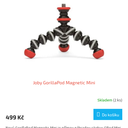
Joby GorillaPod Magnetic Mini
Skladem
(2 ks)
Do košíku
499 Kč
Nový GorillaPod Magnetic Mini je přímou náhradou stativu GPod Mini