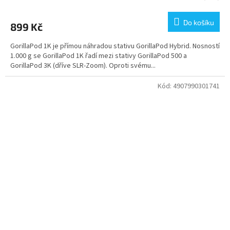
Do košíku
899 Kč
GorillaPod 1K je přímou náhradou stativu GorillaPod Hybrid. Nosností
1.000 g se GorillaPod 1K řadí mezi stativy GorillaPod 500 a
GorillaPod 3K (dříve SLR-Zoom). Oproti svému...
Kód:
4907990301741