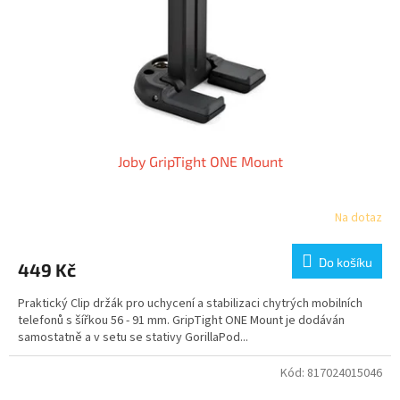
o
d
u
k
t
ů
Joby GripTight ONE Mount
Na dotaz
Do košíku
449 Kč
Praktický Clip držák pro uchycení a stabilizaci chytrých mobilních
telefonů s šířkou 56 - 91 mm. GripTight ONE Mount je dodáván
samostatně a v setu se stativy GorillaPod...
Kód:
817024015046