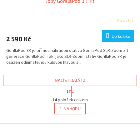
Joby GorillaPod 3K Kit
Na dotaz
Do košíku
2 590 Kč
GorillaPod 3K je přímou náhradou stativu GorillaPod SLR-Zoom z 1.
generace GorillaPod. Tak, jako SLR-Zoom, stativ GorillaPod 3K je
osazen odnímatelnou kulovou hlavou s...
NAČÍST DALŠÍ 2
S
1
2
t
O
r
14
položek celkem
v
á
l
NAHORU
n
á
k
d
o
v
Z
a
á
c
á
n
í