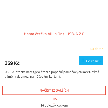
Hama čtečka All in One, USB-A 2.0
Na dotaz
Do košíku
359 Kč
USB -A čtečka karet,pro čtení a popsání paměťových karet.Přímá
výměna dat mezi paměťovými kartami.
NAČÍST 12 DALŠÍCH
S
1
5
t
O
r
60
položek celkem
v