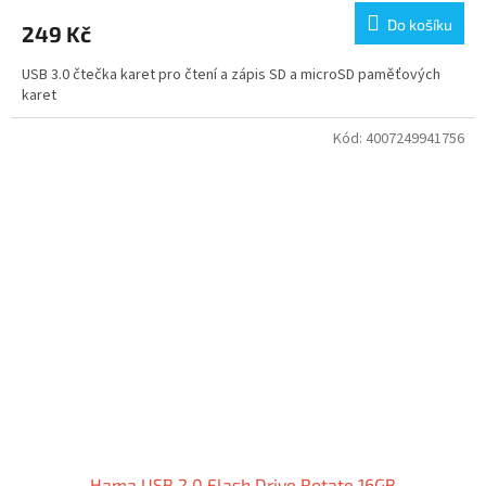
Do košíku
249 Kč
USB 3.0 čtečka karet pro čtení a zápis SD a microSD paměťových
karet
Kód:
4007249941756
Hama USB 2.0 Flash Drive Rotate 16GB