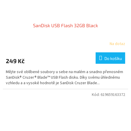
SanDisk USB Flash 32GB Black
Na dotaz
Do košíku
249 Kč
Mějte své oblíbené soubory u sebe na malém a snadno přenosném
SanDisk® Cruzer® Blade™ USB Flash disku. Díky svému úhlednému
vzhledu a a vysoké hodnotě je SanDisk Cruzer Blade...
Kód:
619659163372