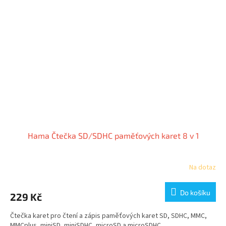
Hama Čtečka SD/SDHC paměťových karet 8 v 1
Na dotaz
Do košíku
229 Kč
Čtečka karet pro čtení a zápis paměťových karet SD, SDHC, MMC,
MMCplus, miniSD, miniSDHC, microSD a microSDHC.