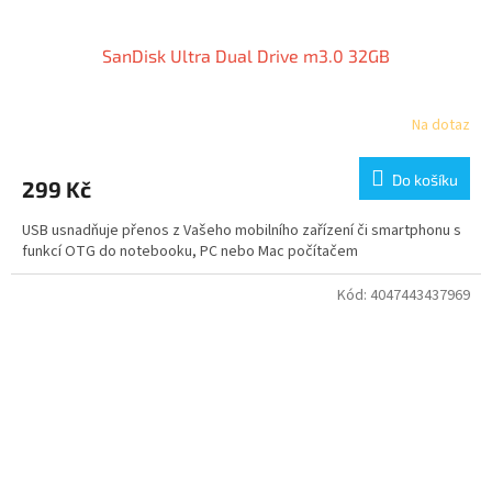
SanDisk Ultra Dual Drive m3.0 32GB
Na dotaz
Do košíku
299 Kč
USB usnadňuje přenos z Vašeho mobilního zařízení či smartphonu s
funkcí OTG do notebooku, PC nebo Mac počítačem
Kód:
4047443437969