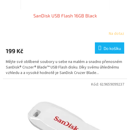
SanDisk USB Flash 16GB Black
Na dotaz
Do košíku
199 Kč
Mějte své oblíbené soubory u sebe na malém a snadno přenosném
SanDisk® Cruzer® Blade™ USB Flash disku. Díky svému úhlednému
vzhledu a a vysoké hodnotě je SanDisk Cruzer Blade...
Kód:
619659099237