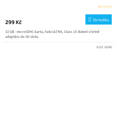
Na dotaz
Do košíku
299 Kč
32 GB - microSDHC karta, řada ULTRA, Class 10. Balení včetně
adaptéru do SD slotu.
Kód:
6046