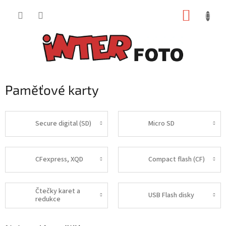
Přejít
NÁKUP
na
obsah
KOŠÍK
Paměťové karty
Secure digital (SD)
Micro SD
CFexpress, XQD
Compact flash (CF)
Čtečky karet a
USB Flash disky
redukce