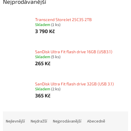
Nejprodávanější
Transcend StoreJet 25C3S 2TB
Skladem
(1 ks)
3 790 Kč
SanDisk Ultra Fit flash drive 16GB (USB3.1)
Skladem
(5 ks)
265 Kč
SanDisk Ultra Fit flash drive 32GB (USB 3.1)
Skladem
(2 ks)
365 Kč
Ř
a
Nejlevnější
Nejdražší
Nejprodávanější
Abecedně
z