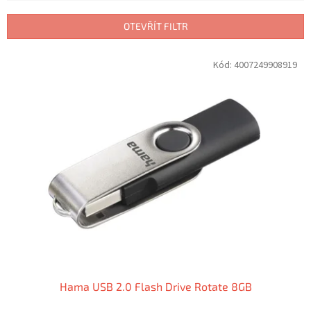
e
n
OTEVŘÍT FILTR
í
p
V
Kód:
4007249908919
r
ý
o
p
d
i
u
s
k
p
t
r
ů
o
d
u
k
t
ů
Hama USB 2.0 Flash Drive Rotate 8GB