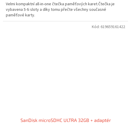
Velmi kompaktní all-in-one čtečka paměťových karet.Čtečka je
vybavena 5-ti sloty a díky tomu přečte všechny současné
paměťové karty.
Kód:
619659161422
SanDisk microSDHC ULTRA 32GB + adaptér