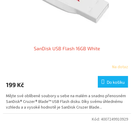
SanDisk USB Flash 16GB White
Na dotaz
Do košíku
199 Kč
Mějte své oblíbené soubory u sebe na malém a snadno přenosném
SanDisk® Cruzer® Blade™ USB Flash disku. Díky svému úhlednému
vzhledu a a vysoké hodnotě je SanDisk Cruzer Blade...
Kód:
4007249910929