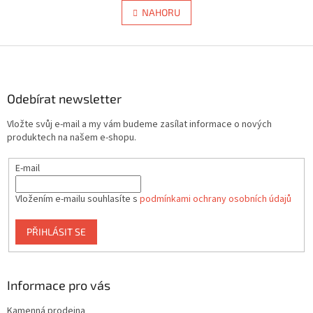
á
l
NAHORU
n
á
k
d
o
v
Z
a
á
c
á
n
í
p
í
p
a
Odebírat newsletter
r
t
v
Vložte svůj e-mail a my vám budeme zasílat informace o nových
í
k
produktech na našem e-shopu.
y
v
E-mail
ý
p
i
Vložením e-mailu souhlasíte s
podmínkami ochrany osobních údajů
s
u
PŘIHLÁSIT SE
Informace pro vás
Kamenná prodejna