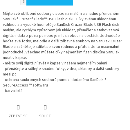
Mějte své oblíbené soubory u sebe na malém a snadno přenosném
SanDisk® Cruzer® Blade™ USB Flash disku. Díky svému úhlednému
vzhledu a a vysoké hodnotě je SanDisk Cruzer Blade USB Flash disk
malým, ale rychlým způsobem jak ukládat, přenášet a stahovat svá
digitální data z pc na pc nebo je mít s sebou na cestách. Jednoduše
hoďte své fotky, melodie a další zábavné soubory na SanDisk Cruzer
Blade a začněte je sdílet se svou rodinou a přáteli. Je to maximálně
jednoduché, všechno můžete díky nejmenším flash diskům SanDisk
nosit v kapse.
- mějte svůj digitální svět v kapse v našem nejmenším balení
- přenášejte a sdílejte snadno fotky, videa, skladby a další soubory
mezi pc
- ochrana soukromých souborů pomocí dodaného SanDisk ®
SecureAccess ™ softwaru
- barva: bílá
ZEPTAT SE
SDÍLET