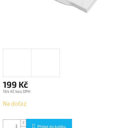
199 Kč
164 Kč bez DPH
Měrná
Na dotaz
cena:
Přidat do košíku