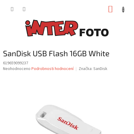
Přejít
NÁKUP
na
obsah
KOŠÍK
SanDisk USB Flash 16GB White
619659099237
Průměrné
Neohodnoceno
Podrobnosti hodnocení
Značka:
SanDisk
hodnocení
produktu
je
0,0
z
5
hvězdiček.