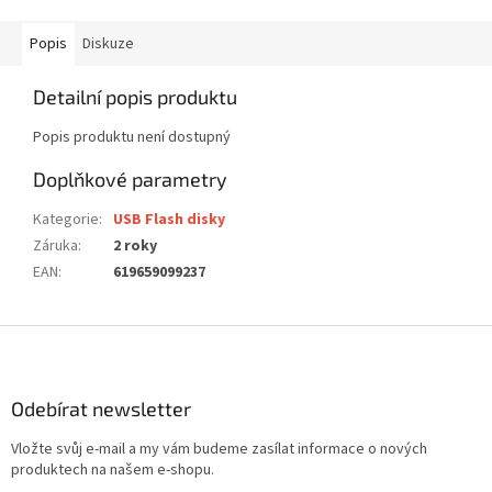
Popis
Diskuze
Detailní popis produktu
Popis produktu není dostupný
Doplňkové parametry
Kategorie
:
USB Flash disky
Záruka
:
2 roky
EAN
:
619659099237
Z
á
p
a
Odebírat newsletter
t
Vložte svůj e-mail a my vám budeme zasílat informace o nových
í
produktech na našem e-shopu.