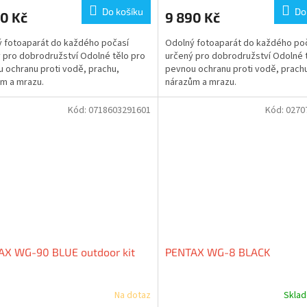
Do košíku
Do
0 Kč
9 890 Kč
 fotoaparát do každého počasí
Odolný fotoaparát do každého po
 pro dobrodružství Odolné tělo pro
určený pro dobrodružství Odolné 
 ochranu proti vodě, prachu,
pevnou ochranu proti vodě, prach
m a mrazu.
nárazům a mrazu.
Kód:
0718603291601
Kód:
0270
AX WG-90 BLUE outdoor kit
PENTAX WG-8 BLACK
Na dotaz
Skla