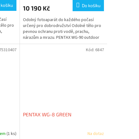
 košíku
Do košíku
10 190 Kč
časí
Odolný fotoaparát do každého počasí
tělo pro
určený pro dobrodružství Odolné tělo pro
u,
pevnou ochranu proti vodě, prachu,
nárazům a mrazu. PENTAX WG-90 outdoor
kit - v ceně kitu je...
75310407
Kód:
6847
PENTAX WG-8 GREEN
dem
(1 ks)
Na dotaz