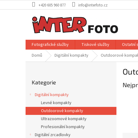
Přejít
+420 605 960 877
info@interfoto.cz
na
obsah
Fotografické služby
Tiskové služby
Ostatní 
Domů
Digitální kompakty
Outdoorové kompa
P
Out
o
Přeskočit
s
Kategorie
kategorie
Nejpr
t
r
Digitální kompakty
a
Levné kompakty
n
Outdoorové kompakty
n
í
Ultrazoomové kompakty
p
Profesionální kompakty
a
Digitální zrcadlovky
Ř