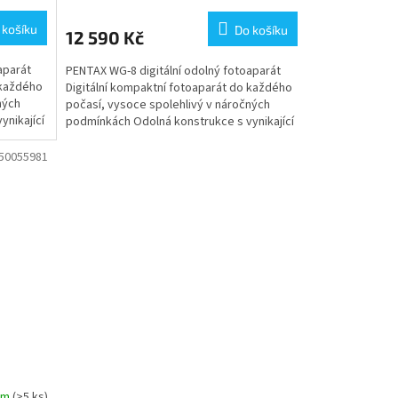
 košíku
Do košíku
12 590 Kč
aparát
PENTAX WG-8 digitální odolný fotoaparát
 každého
Digitální kompaktní fotoaparát do každého
ných
počasí, vysoce spolehlivý v náročných
nikající
podmínkách Odolná konstrukce s vynikající
ochranou proti...
50055981
em
(>5 ks)