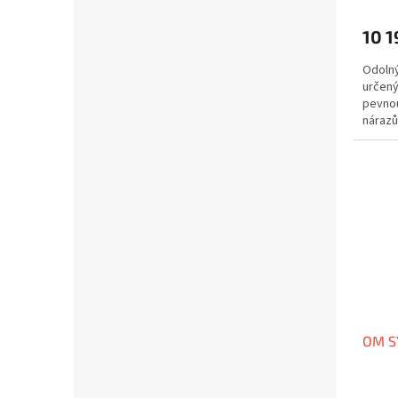
10 1
Odolný
určený
pevnou
nárazů
kit - v 
OM S