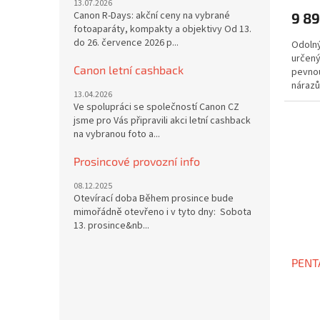
13.07.2026
Canon R-Days: akční ceny na vybrané
9 89
fotoaparáty, kompakty a objektivy Od 13.
do 26. července 2026 p...
Odolný
určený
Canon letní cashback
pevnou
nárazů
13.04.2026
Ve spolupráci se společností Canon CZ
jsme pro Vás připravili akci letní cashback
na vybranou foto a...
Prosincové provozní info
08.12.2025
Otevírací doba Během prosince bude
mimořádně otevřeno i v tyto dny: Sobota
13. prosince&nb...
PENT