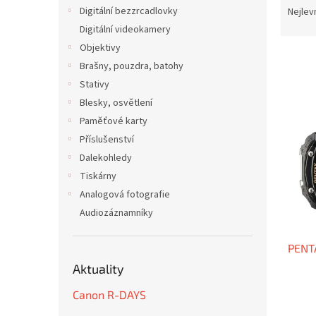
n
a
Digitální bezzrcadlovky
Nejlev
e
z
Digitální videokamery
l
e
Objektivy
n
Brašny, pouzdra, batohy
í
Stativy
p
V
r
Blesky, osvětlení
ý
o
Paměťové karty
p
d
Příslušenství
i
u
s
Dalekohledy
k
p
Tiskárny
t
r
Analogová fotografie
ů
o
Audiozáznamníky
d
u
PENT
k
t
Aktuality
ů
Canon R-DAYS