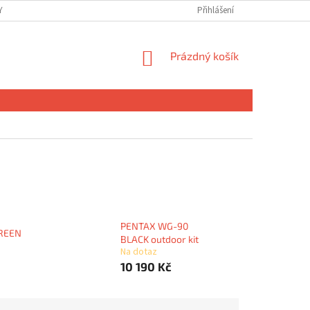
 OSOBNÍCH ÚDAJŮ
Přihlášení
NÁKUPNÍ
Prázdný košík
KOŠÍK
PENTAX WG-90
REEN
BLACK outdoor kit
Na dotaz
10 190 Kč