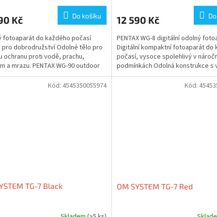
Do košíku
Do
90 Kč
12 590 Kč
 fotoaparát do každého počasí
PENTAX WG-8 digitální odolný foto
 pro dobrodružství Odolné tělo pro
Digitální kompaktní fotoaparát do
 ochranu proti vodě, prachu,
počasí, vysoce spolehlivý v nároč
m a mrazu. PENTAX WG-90 outdoor
podmínkách Odolná konstrukce s vy
ceně kitu je...
ochranou proti...
Kód:
4545350055974
Kód:
45453
YSTEM TG-7 Black
OM SYSTEM TG-7 Red
Skladem
(>5 ks)
Sklad