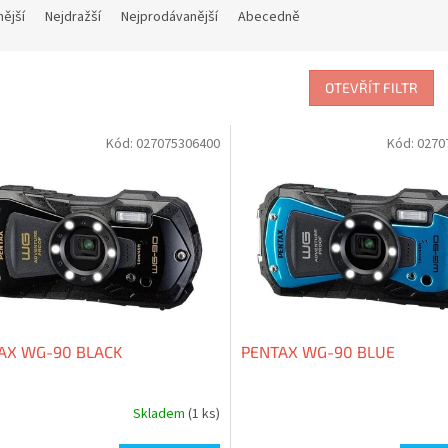
nější
Nejdražší
Nejprodávanější
Abecedně
OTEVŘÍT FILTR
Kód:
027075306400
Kód:
0270
AX WG-90 BLACK
PENTAX WG-90 BLUE
Skladem
(1 ks)