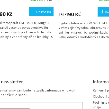
Do košíku
Do
490 Kč
14 490 Kč
lní fotoaparát OM SYSTEM Tough TG-
Digitální fotoaparát OM SYSTEM T
zajistí vysokou obrazovou kvalitu
7 vám zajistí vysokou obrazovou kv
 i v náročných podmínkách. Je totiž
snímků i v náročných podmínkách. 
odolný a vodotěsný až do hloubky 15
velmi odolný a vodotěsný až do hl
m....
O
v
l
á
d
a
c
í
 newsletter
Informa
p
r
 e-mail a my vám budeme zasílat informace o nových
Kamenná p
v
 na našem e-shopu.
Obchodní 
k
Podmínky 
y
údajů
v