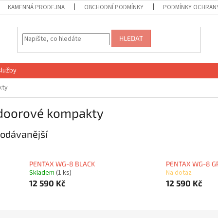
KAMENNÁ PRODEJNA
OBCHODNÍ PODMÍNKY
PODMÍNKY OCHRANY
HLEDAT
služby
kty
doorové kompakty
odávanější
PENTAX WG-8 BLACK
PENTAX WG-8 G
Skladem
(1 ks)
Na dotaz
12 590 Kč
12 590 Kč