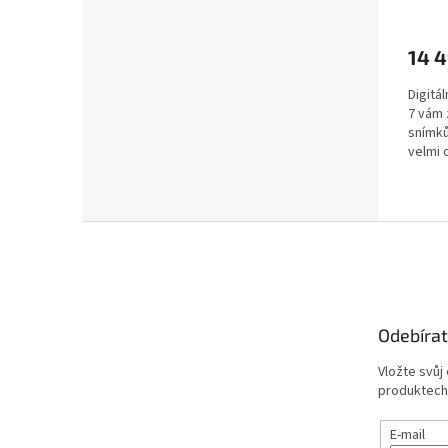
14 
Digitá
7 vám 
snímků
velmi 
m....
Z
á
p
a
t
Odebírat
í
Vložte svůj
produktech
E-mail