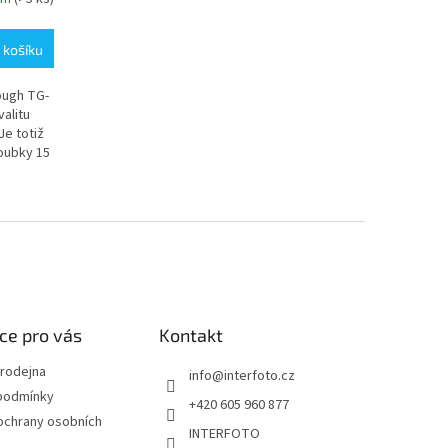
 košíku
ough TG-
alitu
Je totiž
oubky 15
ce pro vás
Kontakt
rodejna
info
@
interfoto.cz
podmínky
+420 605 960 877
ochrany osobních
INTERFOTO