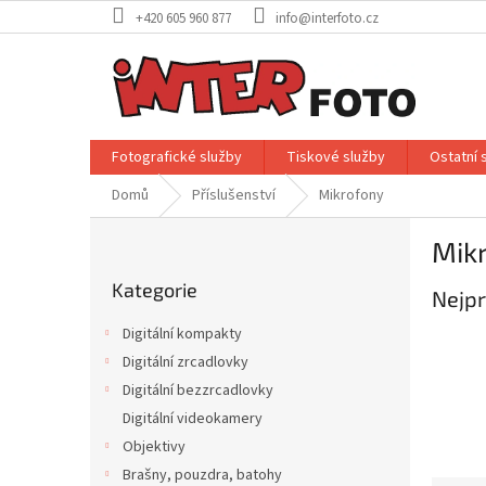
Přejít
+420 605 960 877
info@interfoto.cz
na
obsah
Fotografické služby
Tiskové služby
Ostatní 
Domů
Příslušenství
Mikrofony
P
Mik
o
Přeskočit
s
Kategorie
kategorie
Nejpr
t
r
Digitální kompakty
a
Digitální zrcadlovky
n
Digitální bezzrcadlovky
n
í
Digitální videokamery
p
Objektivy
a
Brašny, pouzdra, batohy