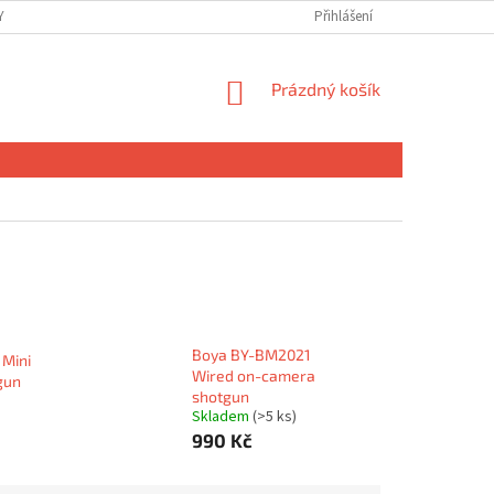
 OSOBNÍCH ÚDAJŮ
Přihlášení
NÁKUPNÍ
Prázdný košík
KOŠÍK
Boya BY-BM2021
Mini
Wired on-camera
gun
shotgun
Skladem
(>5 ks)
990 Kč