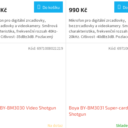
Do košíku
Do
 Kč
990 Kč
on pro digitální zrcadlovky,
Mikrofon pro digitální zrcadlovky,
cadlovky a videokamery. Směrová
bezzrcadlovky a videokamery. S
teristika, frekvenční rozsah 40Hz-
charakteristika, frekvenční rozsah
 Citlivost -35dB±3dB. Pozlacený
20kHz. Citlivost -40dB±3dB. Pozla
jack konektor,...
3,5mm jack konektor,...
Kód:
6971008021219
Kód:
69710
 BY-BM3030 Video Shotgun
Boya BY-BM3031 Super-card
Shotgun
Na dotaz
Sklad