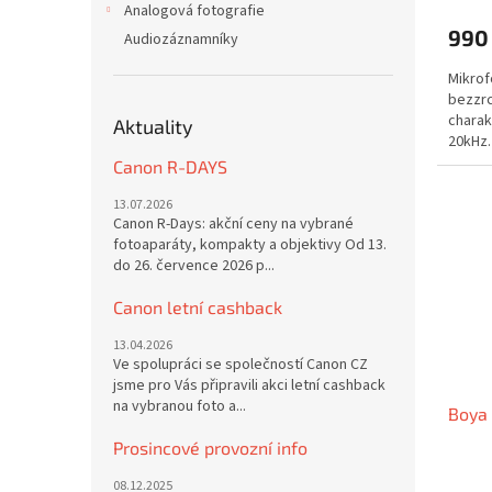
Analogová fotografie
990
Audiozáznamníky
Mikrof
bezzr
charak
Aktuality
20kHz.
3,5mm 
Canon R-DAYS
13.07.2026
Canon R-Days: akční ceny na vybrané
fotoaparáty, kompakty a objektivy Od 13.
do 26. července 2026 p...
Canon letní cashback
13.04.2026
Ve spolupráci se společností Canon CZ
jsme pro Vás připravili akci letní cashback
na vybranou foto a...
Boya
Prosincové provozní info
08.12.2025