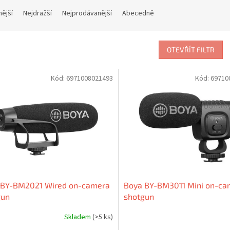
nější
Nejdražší
Nejprodávanější
Abecedně
OTEVŘÍT FILTR
Kód:
6971008021493
Kód:
69710
 BY-BM2021 Wired on-camera
Boya BY-BM3011 Mini on-ca
gun
shotgun
Skladem
(>5 ks)