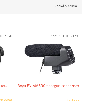
6
položek celkem
08023848
Kód:
6971008021295
mera
Boya BY-VM600 shotgun condenser
Na dotaz
Na dotaz