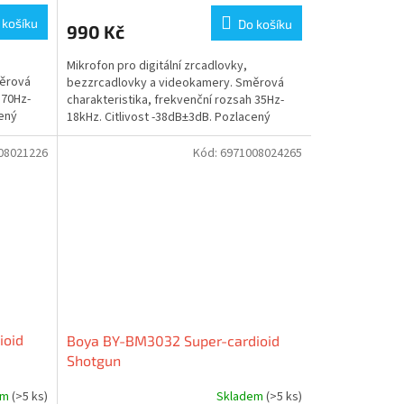
 košíku
Do košíku
990 Kč
Mikrofon pro digitální zrcadlovky,
měrová
bezzrcadlovky a videokamery. Směrová
 70Hz-
charakteristika, frekvenční rozsah 35Hz-
cený
18kHz. Citlivost -38dB±3dB. Pozlacený
3,5mm jack konektor,...
08021226
Kód:
6971008024265
ioid
Boya BY-BM3032 Super-cardioid
Shotgun
em
(>5 ks)
Skladem
(>5 ks)