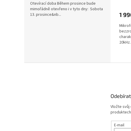
Otevírací doba Během prosince bude
mimořádně otevřeno i v tyto dny: Sobota
1 99
13. prosince&nb...
Mikrof
bezzr
charak
20kHz.
3,5mm 
Z
á
p
a
t
Odebírat
í
Vložte svůj
produktech
E-mail