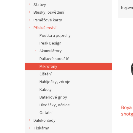
Ř
n
Stativy
a
e
Nejlev
Blesky, osvětlení
z
l
e
Paměťové karty
n
Příslušenství
í
Poutka a popruhy
p
V
Peak Design
r
ý
Akumulátory
o
p
Dálkové spouště
d
i
u
Mikrofony
s
k
Čištění
p
t
r
Nabíječky, zdroje
ů
o
Kabely
d
Bateriové gripy
u
Hledáčky, očnice
Boya
k
Ostatní
shot
t
Dalekohledy
ů
Tiskárny