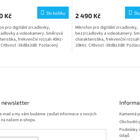
Do košíku
Do
0 Kč
2 490 Kč
on pro digitální zrcadlovky,
Mikrofon pro digitální zrcadlovky,
cadlovky a videokamery. Směrová
bezzrcadlovky a videokamery. S
teristika, frekvenční rozsah 40Hz-
charakteristika, frekvenční rozsah
 Citlivost -38dB±3dB. Pozlacený
20kHz. Citlivost -38dB±3dB. Pozla
jack konektor,...
3,5mm jack konektor,...
O
v
l
á
d
a
c
í
 newsletter
Informa
p
r
 e-mail a my vám budeme zasílat informace o nových
Kamenná p
v
 na našem e-shopu.
Obchodní 
k
Podmínky 
y
údajů
v