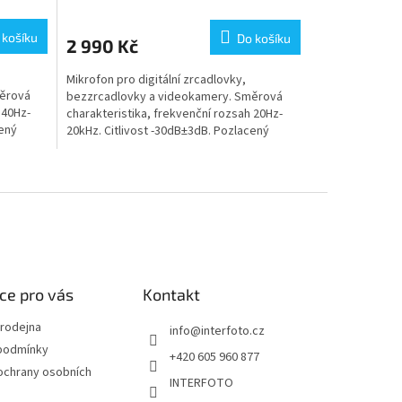
 košíku
Do košíku
2 990 Kč
Mikrofon pro digitální zrcadlovky,
měrová
bezzrcadlovky a videokamery. Směrová
 40Hz-
charakteristika, frekvenční rozsah 20Hz-
cený
20kHz. Citlivost -30dB±3dB. Pozlacený
3,5mm jack konektor,...
ce pro vás
Kontakt
rodejna
info
@
interfoto.cz
podmínky
+420 605 960 877
ochrany osobních
INTERFOTO