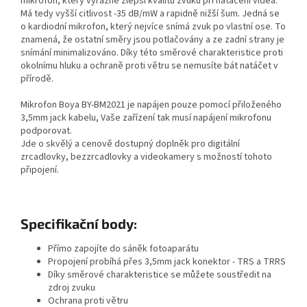
mikrofon, který výrazně zlepší kvalitu zvuku při natáčení videa.
Má tedy vyšší citlivost -35 dB/mW a rapidně nižší šum. Jedná se
o kardiodní mikrofon, který nejvíce snímá zvuk po vlastní ose. To
znamená, že ostatní směry jsou potlačovány a ze zadní strany je
snímání minimalizováno. Díky této směrové charakteristice proti
okolnímu hluku a ochraně proti větru se nemusíte bát natáčet v
přírodě.
Mikrofon Boya BY-BM2021 je napájen pouze pomocí přiloženého
3,5mm jack kabelu, Vaše zařízení tak musí napájení mikrofonu
podporovat.
Jde o skvělý a cenově dostupný doplněk pro digitální
zrcadlovky, bezzrcadlovky a videokamery s možností tohoto
připojení.
Specifikační body:
Přímo zapojíte do sáněk fotoaparátu
Propojení probíhá přes 3,5mm jack konektor - TRS a TRRS
Díky směrové charakteristice se můžete soustředit na
zdroj zvuku
Ochrana proti větru