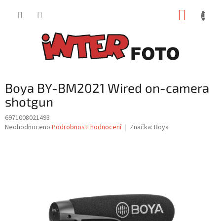
Přejít
NÁKUP
na
obsah
KOŠÍK
Boya BY-BM2021 Wired on-camera
shotgun
6971008021493
Průměrné
Neohodnoceno
Podrobnosti hodnocení
Značka:
Boya
hodnocení
produktu
je
0,0
z
5
hvězdiček.