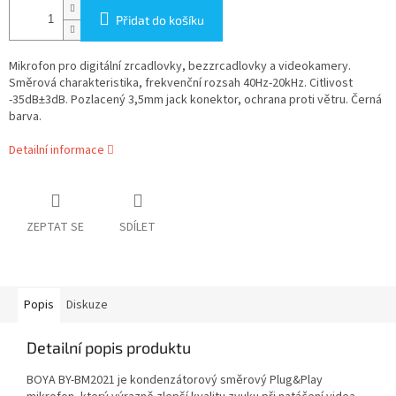
Přidat do košíku
Mikrofon pro digitální zrcadlovky, bezzrcadlovky a videokamery.
Směrová charakteristika, frekvenční rozsah 40Hz-20kHz. Citlivost
-35dB±3dB. Pozlacený 3,5mm jack konektor, ochrana proti větru. Černá
barva.
Detailní informace
ZEPTAT SE
SDÍLET
Popis
Diskuze
Detailní popis produktu
BOYA BY-BM2021 je kondenzátorový směrový Plug&Play