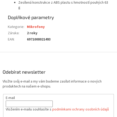
Zesílená konstrukce z ABS plastu s hmotností pouhých 63
g
Doplňkové parametry
Kategorie
:
Mikrofony
Záruka
:
2 roky
EAN
:
6971008021493
Z
á
p
a
Odebírat newsletter
t
Vložte svůj e-mail a my vám budeme zasílat informace o nových
í
produktech na našem e-shopu.
E-mail
Vložením e-mailu souhlasíte s
podmínkami ochrany osobních údajů