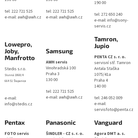
190 00
tel: 222 721 525
tel: 222 721 525
tel: 272 650 240
e-mail: awh@awh.cz
e-mail: awh@awh.cz
e-mail: info@sony-
servis.cz
Tamron,
Lowepro,
Jupio
Joby,
Samsung
PENTA CZ s. r. o.
Manfrotto
AWH servis
servisní stř. Tamron
Vinohradská 100
Antala Staška
Stedis s.r.o.
Praha 3
1075/41a
Slunná 1868/4
130 00
Praha 4
664 51 Šlapanice
140 00
tel: 222 721 525
e-mail: awh@awh.cz
tel: 246 052 009
e-mail:
e-mail:
info@stedis.cz
servisfoto@penta.cz
Pentax
Panasonic
Vanguard
FOTO servis
ŠINDLER - CZ s. r. o.
Agora DMT a. s.