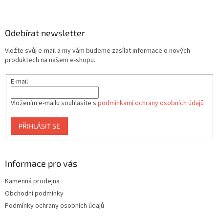
Z
á
p
a
Odebírat newsletter
t
Vložte svůj e-mail a my vám budeme zasílat informace o nových
í
produktech na našem e-shopu.
E-mail
Vložením e-mailu souhlasíte s
podmínkami ochrany osobních údajů
PŘIHLÁSIT SE
Informace pro vás
Kamenná prodejna
Obchodní podmínky
Podmínky ochrany osobních údajů