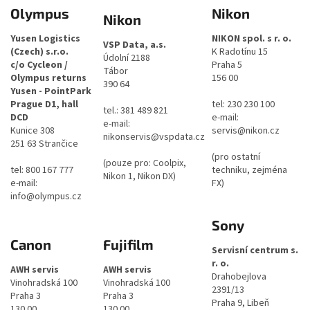
Olympus
Nikon
Nikon
Yusen Logistics
NIKON spol. s r. o.
VSP Data, a.s.
(Czech) s.r.o.
K Radotínu 15
Údolní 2188
c/o Cycleon /
Praha 5
Tábor
Olympus returns
156 00
390 64
Yusen - PointPark
Prague D1, hall
tel: 230 230 100
tel.: 381 489 821
DCD
e-mail:
e-mail:
Kunice 308
servis@nikon.cz
nikonservis@vspdata.cz
251 63 Strančice
(pro ostatní
(pouze pro: Coolpix,
tel: 800 167 777
techniku, zejména
Nikon 1, Nikon DX)
e-mail:
FX)
info@olympus.cz
Sony
Canon
Fujifilm
Servisní centrum s.
r. o.
AWH servis
AWH servis
Drahobejlova
Vinohradská 100
Vinohradská 100
2391/13
Praha 3
Praha 3
Praha 9, Libeň
130 00
130 00