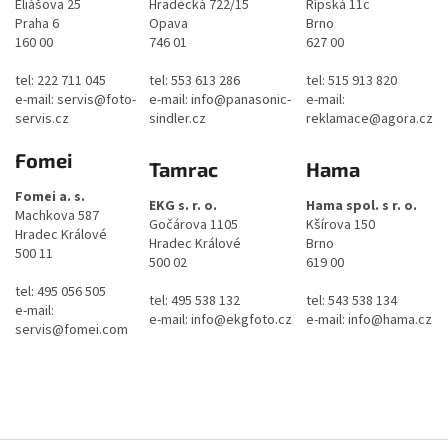
Eliášova 25
Hradecká 722/15
Řípská 11c
Praha 6
Opava
Brno
160 00
746 01
627 00
tel: 222 711 045
tel: 553 613 286
tel: 515 913 820
e-mail: servis@foto-
e-mail: info@panasonic-
e-mail:
servis.cz
sindler.cz
reklamace@agora.cz
Fomei
Tamrac
Hama
Fomei a. s.
EKG s. r. o.
Hama spol. s r. o.
Machkova 587
Gočárova 1105
Kšírova 150
Hradec Králové
Hradec Králové
Brno
500 11
500 02
619 00
tel: 495 056 505
tel: 495 538 132
tel: 543 538 134
e-mail:
e-mail: info@ekgfoto.cz
e-mail: info@hama.cz
servis@fomei.com