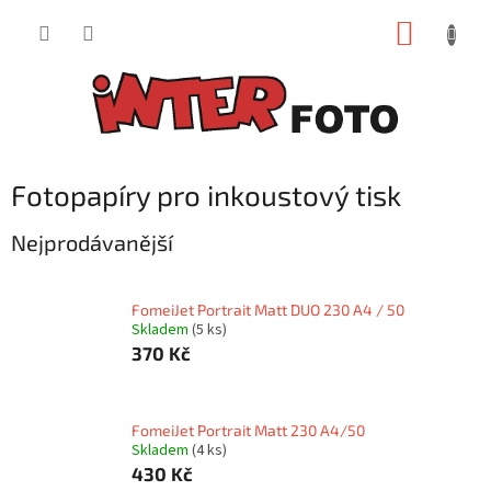
Přejít
NÁKUP
na
obsah
KOŠÍK
Fotopapíry pro inkoustový tisk
Nejprodávanější
FomeiJet Portrait Matt DUO 230 A4 / 50
Skladem
(5 ks)
370 Kč
FomeiJet Portrait Matt 230 A4/50
Skladem
(4 ks)
430 Kč