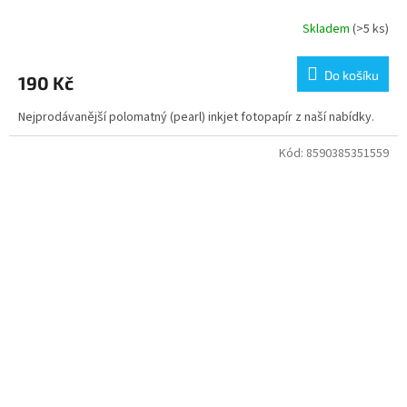
Skladem
(>5 ks)
Do košíku
190 Kč
Nejprodávanější polomatný (pearl) inkjet fotopapír z naší nabídky.
Kód:
8590385351559