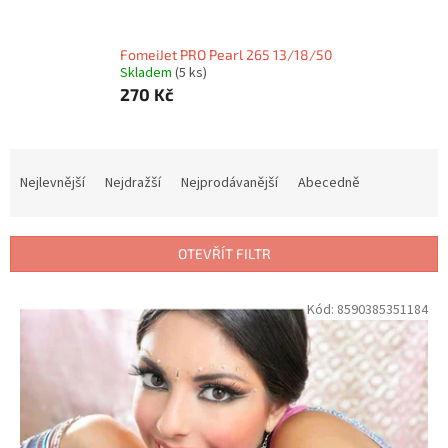
FomeiJet PRO Pearl 265 13/18/50
Skladem
(5 ks)
270 Kč
Ř
a
Nejlevnější
Nejdražší
Nejprodávanější
Abecedně
z
e
n
OTEVŘÍT FILTR
í
p
V
Kód:
8590385351184
r
ý
o
p
d
i
u
s
k
p
t
r
ů