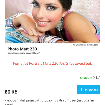
FomeiJet Portrait Matt 230 A4/5 testovací bal.
Skladem
(4 ks)
Do košíku
60 Kč
Hluboce matný prémiový fotopapír s extra přirozeným podáním
černé.