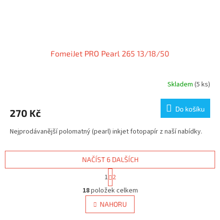
FomeiJet PRO Pearl 265 13/18/50
Skladem
(5 ks)
Do košíku
270 Kč
Nejprodávanější polomatný (pearl) inkjet fotopapír z naší nabídky.
NAČÍST 6 DALŠÍCH
S
1
2
t
O
r
18
položek celkem
v
á
l
NAHORU
n
á
k