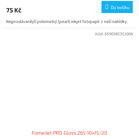
Do košíku
75 Kč
Nejprodávanější polomatný (pearl) inkjet fotopapír z naší nabídky.
Kód:
8590385352006
FomeiJet PRO Gloss 265 10x15/20