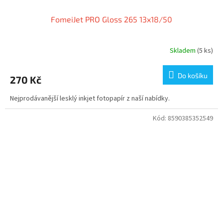
FomeiJet PRO Gloss 265 13x18/50
Skladem
(5 ks)
Do košíku
270 Kč
Nejprodávanější lesklý inkjet fotopapír z naší nabídky.
Kód:
8590385352549