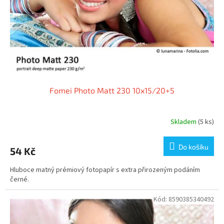
o
d
u
k
t
ů
Fomei Photo Matt 230 10x15/20+5
Skladem
(5 ks)
Do košíku
54 Kč
Hluboce matný prémiový fotopapír s extra přirozeným podáním
černé.
Kód:
8590385340492