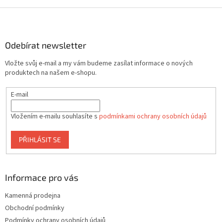
d
o
v
Z
a
á
c
á
n
í
p
í
p
a
Odebírat newsletter
r
t
v
Vložte svůj e-mail a my vám budeme zasílat informace o nových
í
k
produktech na našem e-shopu.
y
v
E-mail
ý
p
i
Vložením e-mailu souhlasíte s
podmínkami ochrany osobních údajů
s
u
PŘIHLÁSIT SE
Informace pro vás
Kamenná prodejna
Obchodní podmínky
Podmínky ochrany osobních údajů