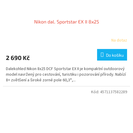
Nikon dal. Sportstar EX II 8x25
Na dotaz
Do košíku
2 690 Kč
Dalekohled Nikon 8x25 DCF Sportstar EX II je kompaktní outdoorový
model navržený pro cestování, turistiku i pozorování přírody. Nabízí
8× zvětšení a široké zorné pole 60,3°,...
Kód:
4571137582289