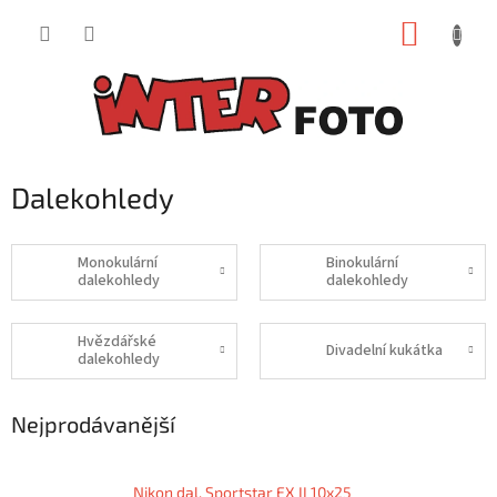
Přejít
NÁKUP
na
obsah
KOŠÍK
Dalekohledy
Monokulární
Binokulární
dalekohledy
dalekohledy
Hvězdářské
Divadelní kukátka
dalekohledy
Nejprodávanější
Nikon dal. Sportstar EX II 10x25