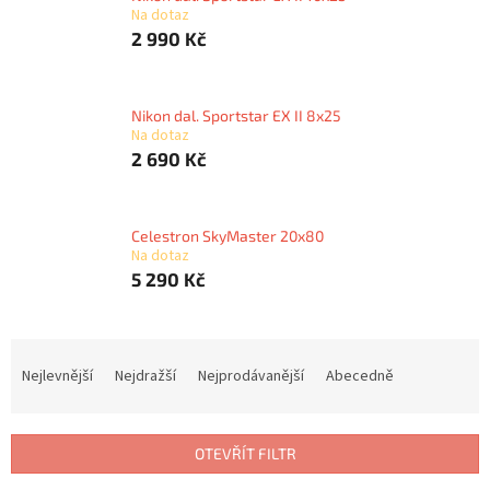
Na dotaz
2 990 Kč
Nikon dal. Sportstar EX II 8x25
Na dotaz
2 690 Kč
Celestron SkyMaster 20x80
Na dotaz
5 290 Kč
Ř
a
Nejlevnější
Nejdražší
Nejprodávanější
Abecedně
z
e
n
OTEVŘÍT FILTR
í