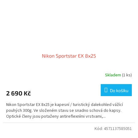
Nikon Sportstar EX 8x25
Skladem
(1 ks)
Do košíku
2 690 Kč
Nikon Sportstar EX 8x25 je kapesní / turistický dalekohled vážící
pouhých 300g. Ve složeném stavu se snadno schová do kapsy.
Optické členy jsou potaženy antireflexními vrstvami,...
Kód:
4571137585051