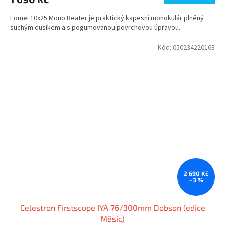
Fomei 10x25 Mono Beater je praktický kapesní monokulár plněný
suchým dusíkem a s pogumovanou povrchovou úpravou.
Kód:
050234220163
2 690 Kč
–3 %
Celestron Firstscope IYA 76/300mm Dobson (edice
Měsíc)