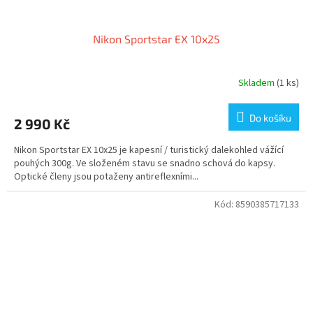
Nikon Sportstar EX 10x25
Skladem
(1 ks)
Do košíku
2 990 Kč
Nikon Sportstar EX 10x25 je kapesní / turistický dalekohled vážící
pouhých 300g. Ve složeném stavu se snadno schová do kapsy.
Optické členy jsou potaženy antireflexními...
Kód:
8590385717133