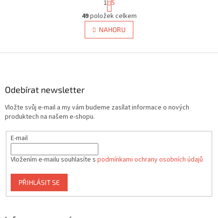
1
5
t
O
r
49
položek celkem
v
á
l
NAHORU
n
á
k
d
o
v
Z
a
á
c
á
n
í
p
í
p
a
Odebírat newsletter
r
t
v
Vložte svůj e-mail a my vám budeme zasílat informace o nových
í
k
produktech na našem e-shopu.
y
v
E-mail
ý
p
i
Vložením e-mailu souhlasíte s
podmínkami ochrany osobních údajů
s
u
PŘIHLÁSIT SE