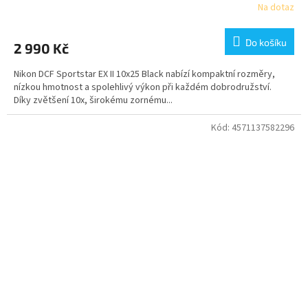
Na dotaz
Do košíku
2 990 Kč
Nikon DCF Sportstar EX II 10x25 Black nabízí kompaktní rozměry,
nízkou hmotnost a spolehlivý výkon při každém dobrodružství.
Díky zvětšení 10x, širokému zornému...
Kód:
4571137582296