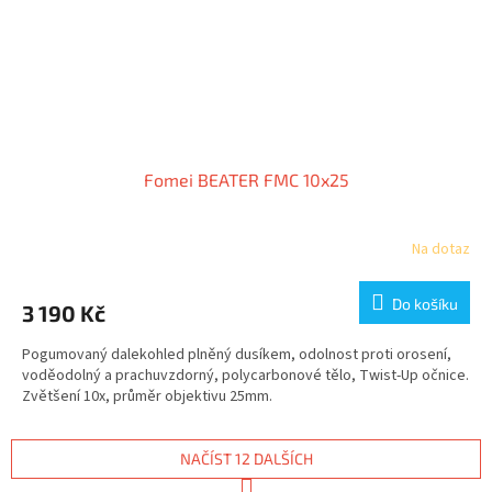
Fomei BEATER FMC 10x25
Na dotaz
Do košíku
3 190 Kč
Pogumovaný dalekohled plněný dusíkem, odolnost proti orosení,
voděodolný a prachuvzdorný, polycarbonové tělo, Twist-Up očnice.
Zvětšení 10x, průměr objektivu 25mm.
NAČÍST 12 DALŠÍCH
S