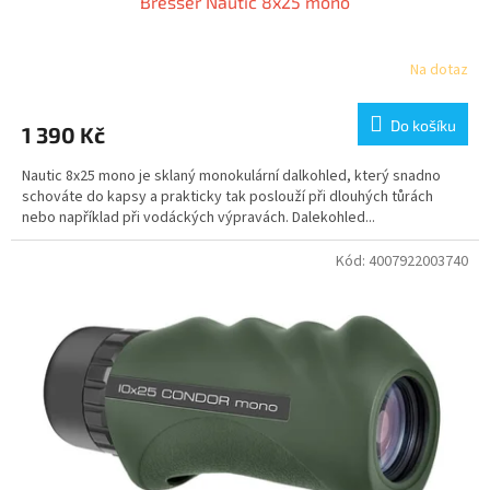
Bresser Nautic 8x25 mono
Na dotaz
Do košíku
1 390 Kč
Nautic 8x25 mono je sklaný monokulární dalkohled, který snadno
schováte do kapsy a prakticky tak poslouží při dlouhých tůrách
nebo například při vodáckých výpravách. Dalekohled...
Kód:
4007922003740