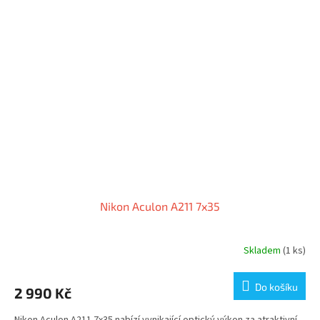
Nikon Aculon A211 7x35
Skladem
(1 ks)
Do košíku
2 990 Kč
Nikon Aculon A211 7x35 nabízí vynikající optický výkon za atraktivní