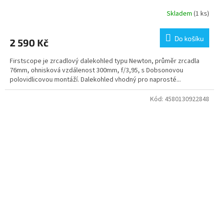
Skladem
(1 ks)
Do košíku
2 590 Kč
Firstscope je zrcadlový dalekohled typu Newton, průměr zrcadla
76mm, ohnisková vzdálenost 300mm, f/3,95, s Dobsonovou
polovidlicovou montáží. Dalekohled vhodný pro naprosté...
Kód:
4580130922848