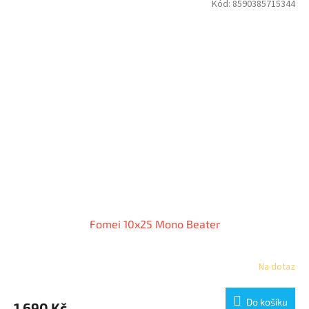
Kód:
8590385715344
Fomei 10x25 Mono Beater
Na dotaz
Do košíku
1 690 Kč