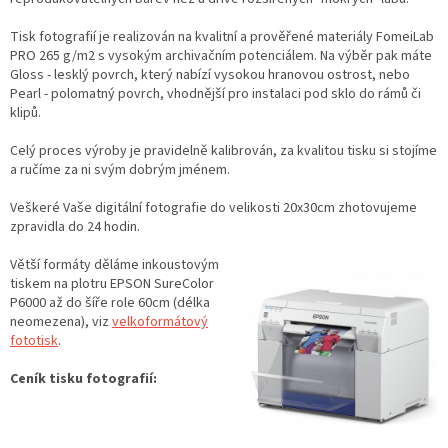
Tisk fotografií je realizován na kvalitní a prověřené materiály FomeiLab
PRO 265 g/m2 s vysokým archivačním potenciálem. Na výběr pak máte
Gloss - lesklý povrch, který nabízí vysokou hranovou ostrost, nebo
Pearl - polomatný povrch, vhodnější pro instalaci pod sklo do rámů či
klipů.
Celý proces výroby je pravidelně kalibrován, za kvalitou tisku si stojíme
a ručíme za ni svým dobrým jménem.
Veškeré Vaše digitální fotografie do velikosti 20x30cm zhotovujeme
zpravidla do 24 hodin.
Větší formáty děláme inkoustovým
tiskem na plotru EPSON SureColor
P6000 až do šíře role 60cm (délka
neomezena), viz
velkoformátový
fototisk
.
Ceník tisku fotografií: