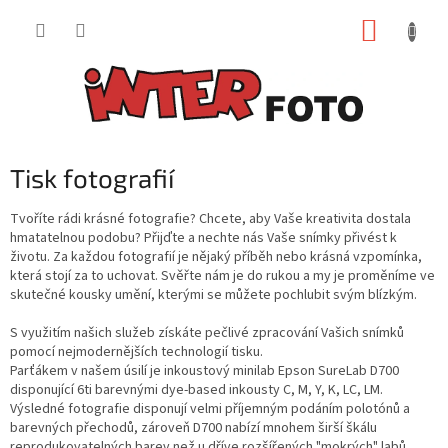
Přejít
NÁKUP
na
obsah
KOŠÍK
Tisk fotografií
Tvoříte rádi krásné fotografie? Chcete, aby Vaše kreativita dostala
hmatatelnou podobu? Přijďte a nechte nás Vaše snímky přivést k
životu. Za každou fotografií je nějaký příběh nebo krásná vzpomínka,
která stojí za to uchovat. Svěřte nám je do rukou a my je proměníme ve
skutečné kousky umění, kterými se můžete pochlubit svým blízkým.
S využitím našich služeb získáte pečlivé zpracování Vašich snímků
pomocí nejmodernějších technologií tisku.
Parťákem v našem úsilí je inkoustový minilab Epson SureLab D700
disponující 6ti barevnými dye-based inkousty C, M, Y, K, LC, LM.
Výsledné fotografie disponují velmi příjemným podáním polotónů a
barevných přechodů, zároveň D700 nabízí mnohem širší škálu
reprodukovatelných barev než u dříve rozšířených "mokrých" labů.