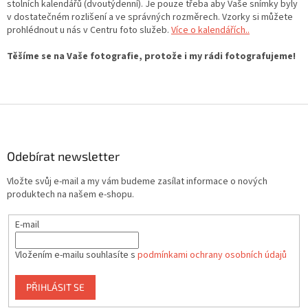
stolních kalendářů (dvoutýdenní). Je pouze třeba aby Vaše snímky byly
v dostatečném rozlišení a ve správných rozměrech. Vzorky si můžete
prohlédnout u nás v Centru foto služeb.
Více o kalendářích..
Těšíme se na Vaše fotografie, protože i my rádi fotografujeme!
Z
á
p
a
Odebírat newsletter
t
Vložte svůj e-mail a my vám budeme zasílat informace o nových
í
produktech na našem e-shopu.
E-mail
Vložením e-mailu souhlasíte s
podmínkami ochrany osobních údajů
PŘIHLÁSIT SE