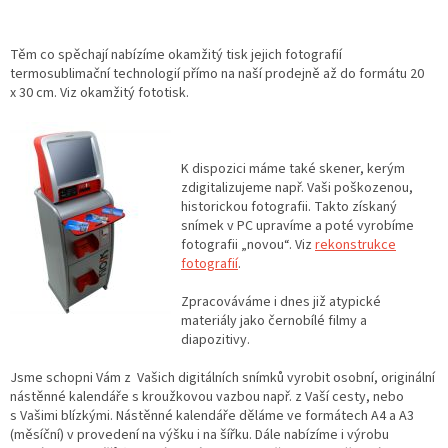
Těm co spěchají nabízíme okamžitý tisk jejich fotografií
termosublimační technologií přímo na naší prodejně až do formátu 20
x 30 cm. Viz okamžitý fototisk.
K dispozici máme také skener, kerým
zdigitalizujeme např. Vaši poškozenou,
historickou fotografii. Takto získaný
snímek v PC upravíme a poté vyrobíme
fotografii „novou“. Viz
rekonstrukce
fotografií
.
Zpracováváme i dnes již atypické
materiály jako černobílé filmy a
diapozitivy.
Jsme schopni Vám z Vašich digitálních snímků vyrobit osobní, originální
nástěnné kalendáře s kroužkovou vazbou např. z Vaší cesty, nebo
s Vašimi blízkými. Nástěnné kalendáře děláme ve formátech A4 a A3
(měsíční) v provedení na výšku i na šířku. Dále nabízíme i výrobu