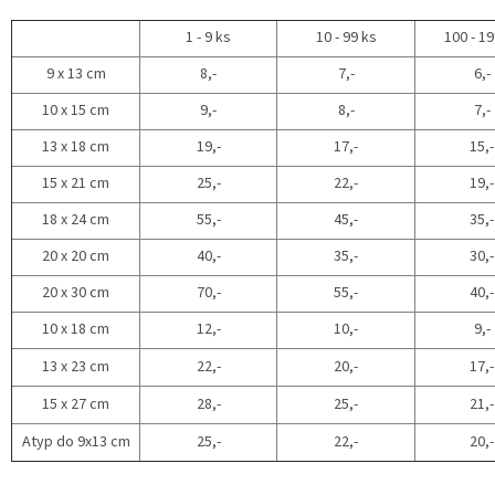
1 - 9 ks
10 - 99 ks
100 - 19
9 x 13 cm
8,-
7,-
6,-
10 x 15 cm
9,-
8,-
7,-
13 x 18 cm
19,-
17,-
15,-
15 x 21 cm
25,-
22,-
19,-
18 x 24 cm
55,-
45,-
35,-
20 x 20 cm
40,-
35,-
30,-
20 x 30 cm
70,-
55,-
40,-
10 x 18 cm
12,-
10,-
9,-
13 x 23 cm
22,-
20,-
17,-
15 x 27 cm
28,-
25,-
21,-
Atyp do 9x13 cm
25,-
22,-
20,-