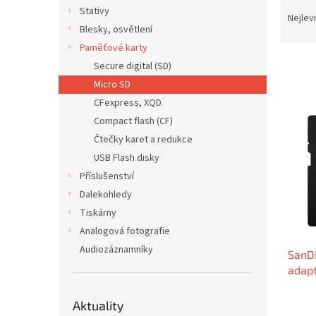
Ř
n
Stativy
a
e
Nejlev
Blesky, osvětlení
z
l
e
Paměťové karty
n
Secure digital (SD)
í
Micro SD
p
V
CFexpress, XQD
r
ý
Compact flash (CF)
o
p
Čtečky karet a redukce
d
i
u
USB Flash disky
s
k
Příslušenství
p
t
r
Dalekohledy
ů
o
Tiskárny
d
Analogová fotografie
u
Audiozáznamníky
SanD
k
adap
t
ů
Aktuality