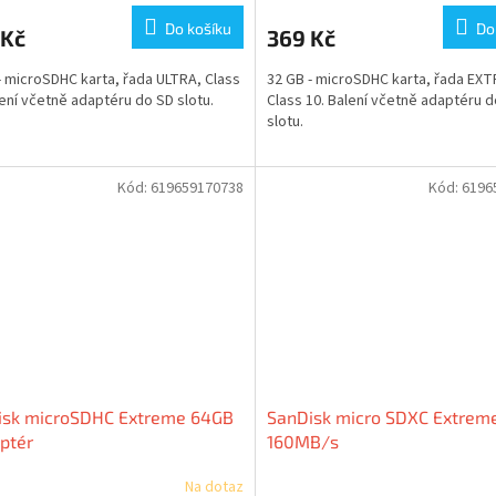
Do košíku
Do
 Kč
369 Kč
- microSDHC karta, řada ULTRA, Class
32 GB - microSDHC karta, řada EX
lení včetně adaptéru do SD slotu.
Class 10. Balení včetně adaptéru 
slotu.
Kód:
619659170738
Kód:
6196
isk microSDHC Extreme 64GB
SanDisk micro SDXC Extrem
ptér
160MB/s
Na dotaz