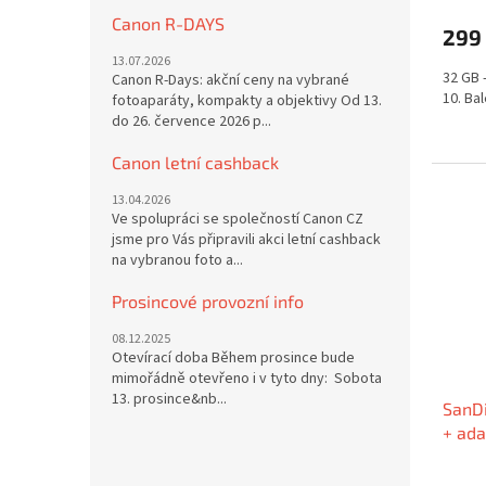
Canon R-DAYS
299
13.07.2026
32 GB 
Canon R-Days: akční ceny na vybrané
10. Ba
fotoaparáty, kompakty a objektivy Od 13.
do 26. července 2026 p...
Canon letní cashback
13.04.2026
Ve spolupráci se společností Canon CZ
jsme pro Vás připravili akci letní cashback
na vybranou foto a...
Prosincové provozní info
08.12.2025
Otevírací doba Během prosince bude
mimořádně otevřeno i v tyto dny: Sobota
13. prosince&nb...
SanD
+ ada