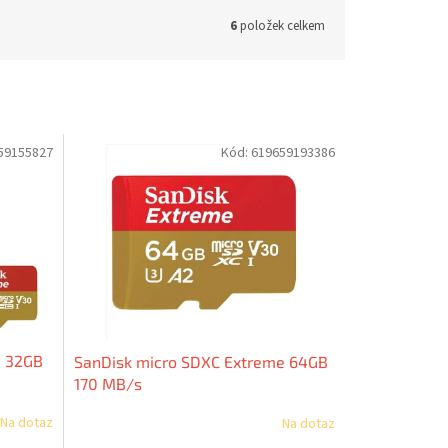
6
položek celkem
59155827
Kód:
619659193386
e 32GB
SanDisk micro SDXC Extreme 64GB
170 MB/s
Na dotaz
Na dotaz