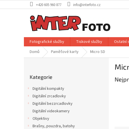
Přejít
+420 605 960 877
info@interfoto.cz
na
obsah
Fotografické služby
Tiskové služby
Ostatní 
Domů
Paměťové karty
Micro SD
P
Mic
o
Přeskočit
s
Kategorie
kategorie
Nejpr
t
r
Digitální kompakty
a
Digitální zrcadlovky
n
Digitální bezzrcadlovky
n
í
Digitální videokamery
p
Objektivy
a
Brašny, pouzdra, batohy