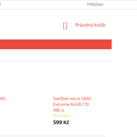
 OSOBNÍCH ÚDAJŮ
Přihlášení
NÁKUPNÍ
Prázdný košík
KOŠÍK
DXC
SanDisk micro SDXC
Extreme 64GB 170
MB/s
Na dotaz
599 Kč