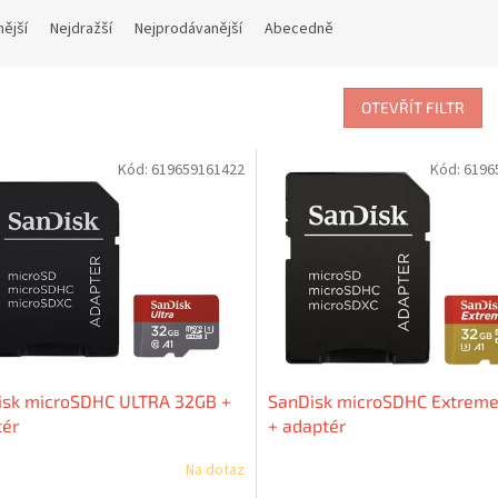
nější
Nejdražší
Nejprodávanější
Abecedně
OTEVŘÍT FILTR
Kód:
619659161422
Kód:
6196
isk microSDHC ULTRA 32GB +
SanDisk microSDHC Extrem
tér
+ adaptér
Na dotaz