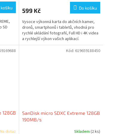
 košíku
Do košíku
599 Kč
TREME,
Vysoce výkonná karta do akčních kamer,
do SD
dronů, smartphonů i tabletů, vhodná pro
rychlé ukládání fotografií, Full HD i 4K videa
a rychlejší výkon vašich aplikací.
59169688
Kód:
619659188450
e 128GB
SanDisk micro SDXC Extreme 128GB
190MB/s
Na dotaz
Skladem
(2 ks)