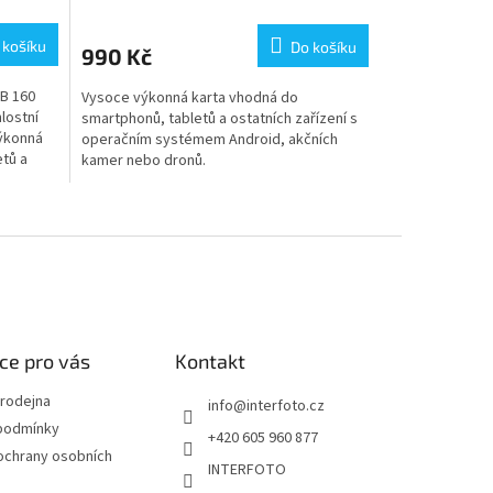
 košíku
Do košíku
990 Kč
B 160
Vysoce výkonná karta vhodná do
lostní
smartphonů, tabletů a ostatních zařízení s
výkonná
operačním systémem Android, akčních
tů a
kamer nebo dronů.
ce pro vás
Kontakt
rodejna
info
@
interfoto.cz
podmínky
+420 605 960 877
ochrany osobních
INTERFOTO