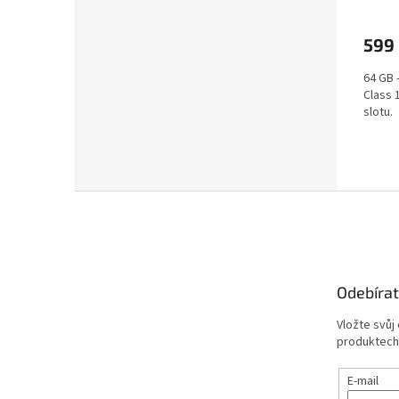
599
64 GB 
Class 
slotu.
Z
á
p
a
t
Odebírat
í
Vložte svůj
produktech
E-mail