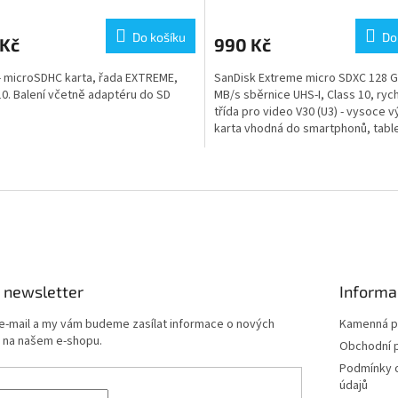
Do košíku
Do
 Kč
990 Kč
- microSDHC karta, řada EXTREME,
SanDisk Extreme micro SDXC 128 G
10. Balení včetně adaptéru do SD
MB/s sběrnice UHS-I, Class 10, rych
třída pro video V30 (U3) - vysoce 
karta vhodná do smartphonů, table
ostatních...
O
v
l
á
d
a
c
í
 newsletter
Informa
p
r
 e-mail a my vám budeme zasílat informace o nových
Kamenná p
v
 na našem e-shopu.
Obchodní 
k
Podmínky 
y
údajů
v