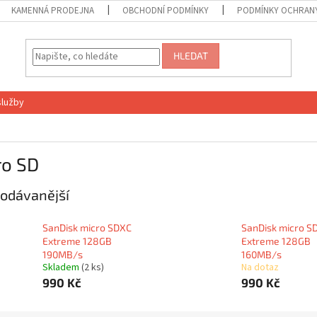
KAMENNÁ PRODEJNA
OBCHODNÍ PODMÍNKY
PODMÍNKY OCHRANY
HLEDAT
služby
ro SD
odávanější
SanDisk micro SDXC
SanDisk micro S
Extreme 128GB
Extreme 128GB
190MB/s
160MB/s
Skladem
(2 ks)
Na dotaz
990 Kč
990 Kč