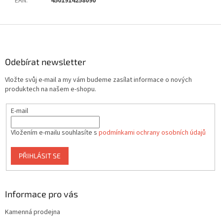
EAN
:
4501914258090
Z
á
p
a
Odebírat newsletter
t
Vložte svůj e-mail a my vám budeme zasílat informace o nových
í
produktech na našem e-shopu.
E-mail
Vložením e-mailu souhlasíte s
podmínkami ochrany osobních údajů
PŘIHLÁSIT SE
Informace pro vás
Kamenná prodejna