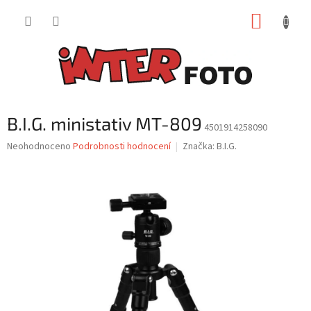
Přejít
NÁKUP
na
obsah
KOŠÍK
B.I.G. ministativ MT-809
4501914258090
Průměrné
Neohodnoceno
Podrobnosti hodnocení
Značka:
B.I.G.
hodnocení
produktu
je
0,0
z
5
hvězdiček.