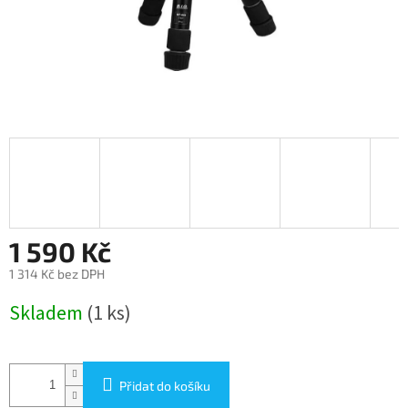
1 590 Kč
1 314 Kč bez DPH
Měrná
Skladem
(1 ks)
cena:
Přidat do košíku