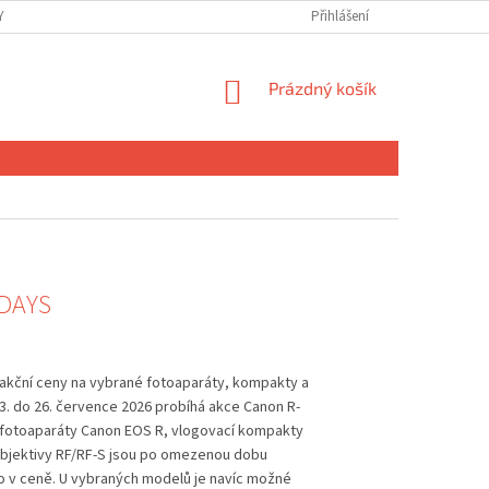
 OSOBNÍCH ÚDAJŮ
Přihlášení
NÁKUPNÍ
Prázdný košík
KOŠÍK
-DAYS
 akční ceny na vybrané fotoaparáty, kompakty a
3. do 26. července 2026 probíhá akce Canon R-
 fotoaparáty Canon EOS R, vlogovací kompakty
bjektivy RF/RF-S jsou po omezenou dobu
o v ceně. U vybraných modelů je navíc možné