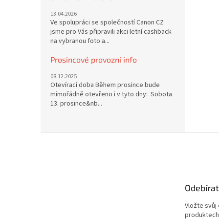
13.04.2026
Ve spolupráci se společností Canon CZ
jsme pro Vás připravili akci letní cashback
na vybranou foto a...
Prosincové provozní info
08.12.2025
Otevírací doba Během prosince bude
mimořádně otevřeno i v tyto dny: Sobota
13. prosince&nb...
Z
á
p
a
t
Odebírat
í
Vložte svůj
produktech