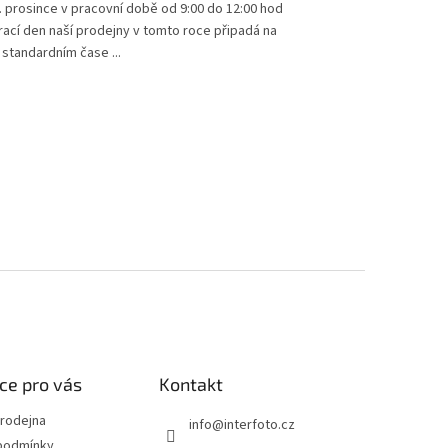
 prosince v pracovní době od 9:00 do 12:00 hod
rací den naší prodejny v tomto roce připadá na
 standardním čase ...
ce pro vás
Kontakt
rodejna
info
@
interfoto.cz
podmínky