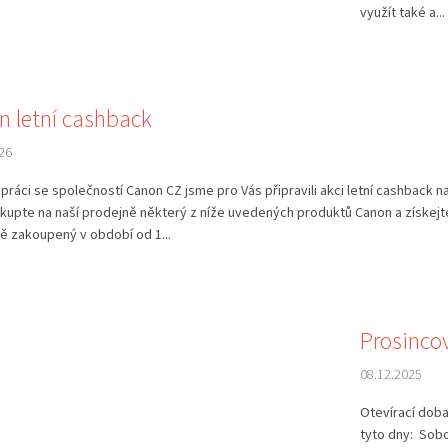
využít také a...
n letní cashback
26
práci se společností Canon CZ jsme pro Vás připravili akci letní cashback n
kupte na naší prodejně některý z níže uvedených produktů Canon a získejt
ě zakoupený v období od 1...
Prosincov
08.12.2025
Otevírací dob
tyto dny: Sobo