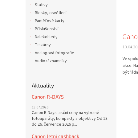
n
n
Stativy
k
e
Blesky, osvětlení
ů
l
Paměťové karty
Příslušenství
Cano
Dalekohledy
Tiskárny
13.04.20
Analogová fotografie
Ve spolu
Audiozáznamníky
akce: Na
být řádn
Aktuality
Canon R-DAYS
13.07.2026
Canon R-Days: akční ceny na vybrané
fotoaparáty, kompakty a objektivy Od 13.
do 26. července 2026 p...
Canon letní cashback