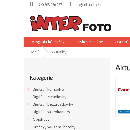
Přejít
+420 605 960 877
info@interfoto.cz
na
obsah
Fotografické služby
Tiskové služby
Ostatní 
Domů
Aktuality
P
Aktu
o
Přeskočit
s
Kategorie
kategorie
V
t
ý
r
Digitální kompakty
p
a
Digitální zrcadlovky
i
n
s
Digitální bezzrcadlovky
n
č
í
Digitální videokamery
l
p
Objektivy
á
a
Brašny, pouzdra, batohy