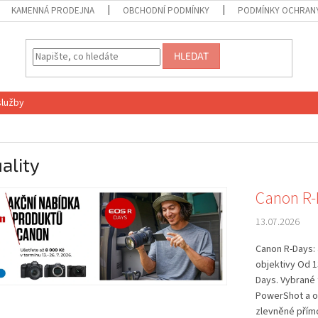
KAMENNÁ PRODEJNA
OBCHODNÍ PODMÍNKY
PODMÍNKY OCHRANY
HLEDAT
služby
ality
Canon R
13.07.2026
Canon R-Days:
objektivy Od 1
Days. Vybrané
PowerShot a o
zlevněné přím