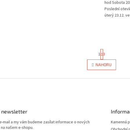
hod Sobota 20.
Poslední oteví
úterý 23.12. ve
S
1
3
t
r
O
NAHORU
á
v
n
l
k
á
o
d
v
a
á
c
n
í
í
p
r
 newsletter
Informa
v
k
 e-mail a my vám budeme zasílat informace o nových
Kamenná p
y
 na našem e-shopu.
Obchodní 