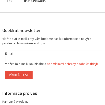
EAN
:
8591849064435
Z
á
p
a
Odebírat newsletter
t
Vložte svůj e-mail a my vám budeme zasílat informace o nových
í
produktech na našem e-shopu.
E-mail
Vložením e-mailu souhlasíte s
podmínkami ochrany osobních údajů
PŘIHLÁSIT SE
Informace pro vás
Kamenná prodejna