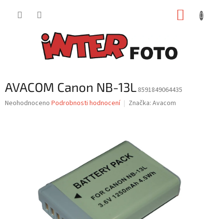
Přejít
NÁKUP
na
obsah
KOŠÍK
AVACOM Canon NB-13L
8591849064435
Průměrné
Neohodnoceno
Podrobnosti hodnocení
Značka:
Avacom
hodnocení
produktu
je
0,0
z
5
hvězdiček.