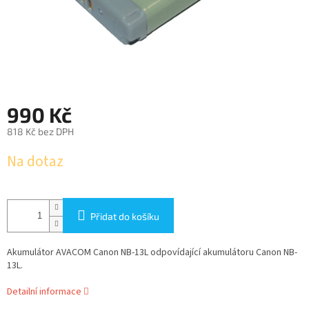
990 Kč
818 Kč bez DPH
Měrná
Na dotaz
cena:
Přidat do košíku
Akumulátor AVACOM Canon NB-13L odpovídající akumulátoru Canon NB-
13L.
Detailní informace