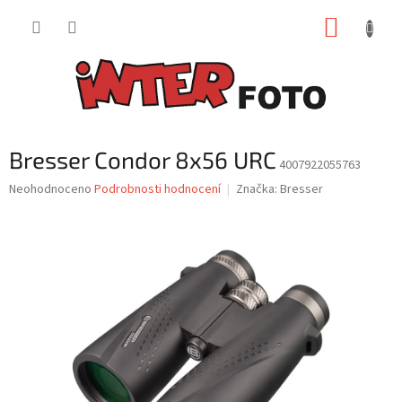
Přejít
NÁKUP
na
obsah
KOŠÍK
Bresser Condor 8x56 URC
4007922055763
Průměrné
Neohodnoceno
Podrobnosti hodnocení
Značka:
Bresser
hodnocení
produktu
je
0,0
z
5
hvězdiček.