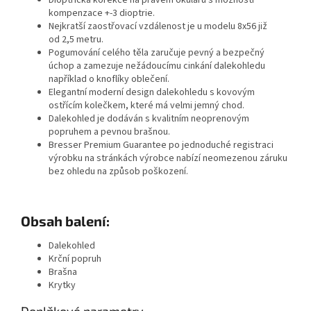
Dioptrická korekce na pravém okuláru s možností
kompenzace +-3 dioptrie.
Nejkratší zaostřovací vzdálenost je u modelu 8x56 již
od 2,5 metru.
Pogumování celého těla zaručuje pevný a bezpečný
úchop a zamezuje nežádoucímu cinkání dalekohledu
například o knoflíky oblečení.
Elegantní moderní design dalekohledu s kovovým
ostřícím kolečkem, které má velmi jemný chod.
Dalekohled je dodáván s kvalitním neoprenovým
popruhem a pevnou brašnou.
Bresser Premium Guarantee po jednoduché registraci
výrobku na stránkách výrobce nabízí neomezenou záruku
bez ohledu na způsob poškození.
Obsah balení:
Dalekohled
Krční popruh
Brašna
Krytky