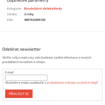
Doplňkové parametry
Kategorie
:
Binokulární dalekohledy
Záruka
:
2 roky
EAN
:
4007922055763
Z
á
p
a
Odebírat newsletter
t
Vložte svůj e-mail a my vám budeme zasílat informace o nových
í
produktech na našem e-shopu.
E-mail
Vložením e-mailu souhlasíte s
podmínkami ochrany osobních údajů
PŘIHLÁSIT SE