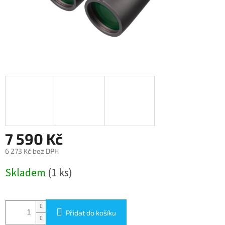
7 590 Kč
6 273 Kč bez DPH
Měrná
Skladem
(1 ks)
cena:
Přidat do košíku