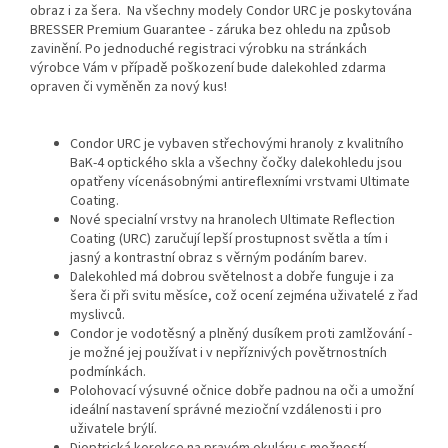
obraz i za šera. Na všechny modely Condor URC je poskytována
BRESSER Premium Guarantee - záruka bez ohledu na způsob
zavinění. Po jednoduché registraci výrobku na stránkách
výrobce Vám v případě poškození bude dalekohled zdarma
opraven či vyměněn za nový kus!
Condor URC je vybaven střechovými hranoly z kvalitního
BaK-4 optického skla a všechny čočky dalekohledu jsou
opatřeny vícenásobnými antireflexními vrstvami Ultimate
Coating.
Nové specialní vrstvy na hranolech Ultimate Reflection
Coating (URC) zaručují lepší prostupnost světla a tím i
jasný a kontrastní obraz s věrným podáním barev.
Dalekohled má dobrou světelnost a dobře funguje i za
šera či při svitu měsíce, což ocení zejména uživatelé z řad
myslivců.
Condor je vodotěsný a plněný dusíkem proti zamlžování -
je možné jej používat i v nepříznivých povětrnostních
podmínkách.
Polohovací výsuvné očnice dobře padnou na oči a umožní
ideální nastavení správné mezioční vzdálenosti i pro
uživatele brýlí.