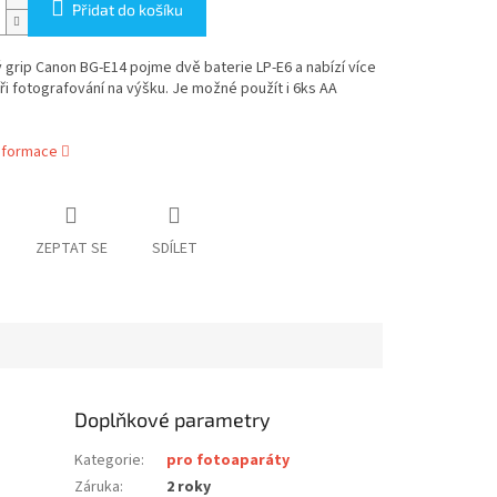
Přidat do košíku
 grip Canon BG-E14 pojme dvě baterie LP-E6 a nabízí více
ři fotografování na výšku. Je možné použít i 6ks AA
informace
ZEPTAT SE
SDÍLET
Doplňkové parametry
Kategorie
:
pro fotoaparáty
Záruka
:
2 roky