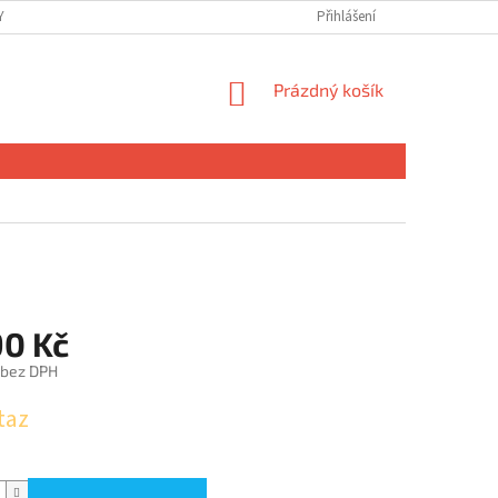
 OSOBNÍCH ÚDAJŮ
Přihlášení
NÁKUPNÍ
Prázdný košík
KOŠÍK
90 Kč
 bez DPH
taz