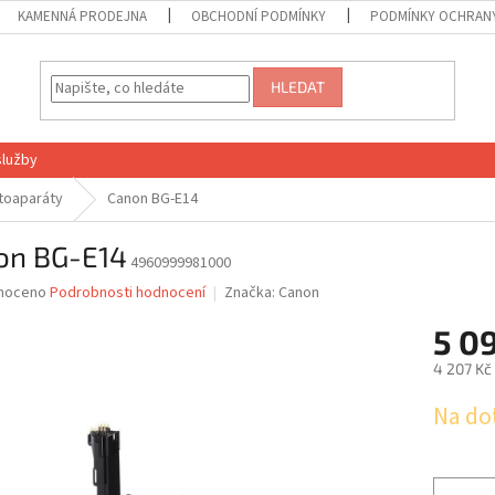
KAMENNÁ PRODEJNA
OBCHODNÍ PODMÍNKY
PODMÍNKY OCHRANY
HLEDAT
služby
toaparáty
Canon BG-E14
on BG-E14
4960999981000
né
noceno
Podrobnosti hodnocení
Značka:
Canon
ní
5 0
u
4 207 Kč
Měrná
Na do
cena:
ek.