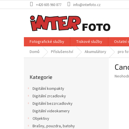
Přejít
+420 605 960 877
info@interfoto.cz
na
obsah
Fotografické služby
Tiskové služby
Ostatní 
Domů
Příslušenství
Akumulátory
pro fo
P
Can
o
Přeskočit
s
Průměr
Neohod
Kategorie
kategorie
t
hodnoce
r
produkt
Digitální kompakty
a
je
Digitální zrcadlovky
0,0
n
z
Digitální bezzrcadlovky
n
5
í
Digitální videokamery
hvězdič
p
Objektivy
a
Brašny, pouzdra, batohy