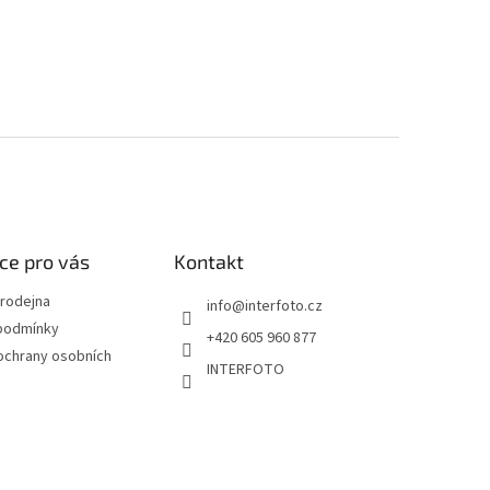
ce pro vás
Kontakt
rodejna
info
@
interfoto.cz
podmínky
+420 605 960 877
ochrany osobních
INTERFOTO