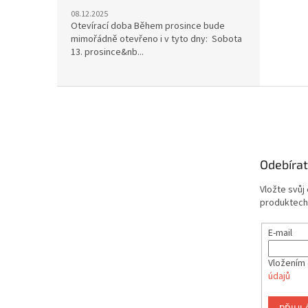
08.12.2025
Otevírací doba Během prosince bude
mimořádně otevřeno i v tyto dny: Sobota
13. prosince&nb...
Z
á
p
a
t
Odebírat
í
Vložte svůj
produktech
E-mail
Vložením 
údajů