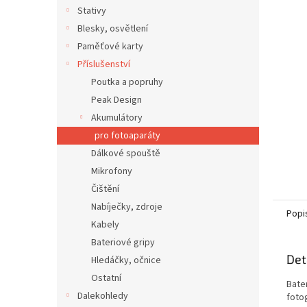
n
Stativy
e
Blesky, osvětlení
l
Paměťové karty
Příslušenství
Poutka a popruhy
Peak Design
Akumulátory
pro fotoaparáty
Dálkové spouště
Mikrofony
Čištění
Nabíječky, zdroje
Popi
Kabely
Bateriové gripy
Det
Hledáčky, očnice
Ostatní
Bate
Dalekohledy
fotog