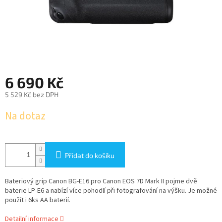
6 690 Kč
5 529 Kč bez DPH
Měrná
Na dotaz
cena:
Přidat do košíku
Bateriový grip Canon BG-E16 pro Canon EOS 7D Mark II pojme dvě
baterie LP-E6 a nabízí více pohodlí při fotografování na výšku. Je možné
použít i 6ks AA baterií.
Detailní informace