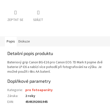
ZEPTAT SE
SDÍLET
Popis
Diskuze
Detailní popis produktu
Bateriový grip Canon BG-E16 pro Canon EOS 7D Mark II pojme dvě
baterie LP-E6 a nabízí více pohodlí při fotografování na výšku. Je
možné použít i 6ks AA baterií.
Doplňkové parametry
Kategorie
:
pro fotoaparáty
Záruka
:
2 roky
EAN
:
4549292001945