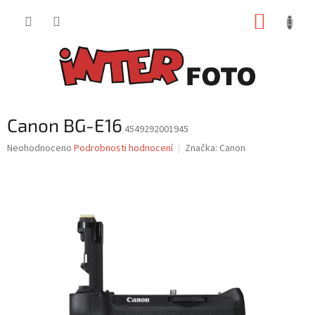
Přejít
NÁKUP
na
obsah
KOŠÍK
Canon BG-E16
4549292001945
Průměrné
Neohodnoceno
Podrobnosti hodnocení
Značka:
Canon
hodnocení
produktu
je
0,0
z
5
hvězdiček.