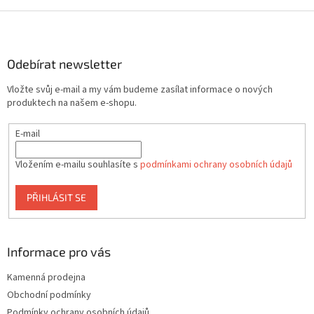
Z
á
p
a
Odebírat newsletter
t
Vložte svůj e-mail a my vám budeme zasílat informace o nových
í
produktech na našem e-shopu.
E-mail
Vložením e-mailu souhlasíte s
podmínkami ochrany osobních údajů
PŘIHLÁSIT SE
Informace pro vás
Kamenná prodejna
Obchodní podmínky
Podmínky ochrany osobních údajů