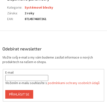
Kategorie
:
Systémové blesky
Záruka
:
2 roky
EAN
:
8714574687261
Z
á
p
a
Odebírat newsletter
t
Vložte svůj e-mail a my vám budeme zasílat informace o nových
í
produktech na našem e-shopu.
E-mail
Vložením e-mailu souhlasíte s
podmínkami ochrany osobních údajů
PŘIHLÁSIT SE