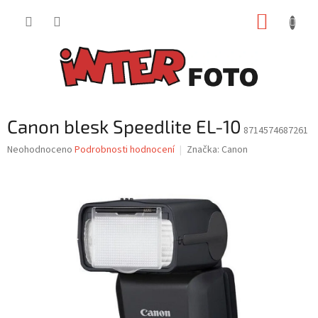
Přejít
NÁKUP
na
obsah
KOŠÍK
Canon blesk Speedlite EL-10
8714574687261
Průměrné
Neohodnoceno
Podrobnosti hodnocení
Značka:
Canon
hodnocení
produktu
je
0,0
z
5
hvězdiček.