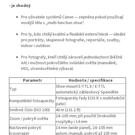
- je vhodný
Pro uživatele systémů Canon — zejména pokud používají
novější těla s „multi-function shoe“.
Pro ty, kdo chtějí kvalitní a flexibilní externí blesk — ideální
pro portréty, skupinové fotografie, reportáže, svatby,
indoor i outdoor.
Pro fotografy, kteří chtějí zároveň jednoduchost (běžné
AA) i možnost pokročilého ovládání světla (manuálně,
HSS, vícenásvětelná výbava).
Parametr
Hodnota / specifikace
Shoe-mount E-TTL II / E-TTL
Typ
automatický zábleskový Speedlite
Fotoaparáty řady EOS R s multifunkční
Kompatibilní fotoaparáty
paticí
Směrné číslo (ISO 100)
40 m (131.2 ft)
24–105 mm; při použití širokoúhlé
Zoom / pokrytí světla
rozptylky i 14 mm
Nastavení pokrytí
14 mm (wide panel), 24–105 mm
(coverage)
autom./manuál, pokrytí až 105 mm