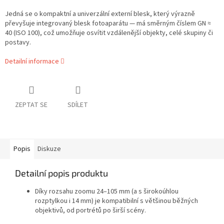
Jedná se o kompaktní a univerzální externí blesk, který výrazně
převyšuje integrovaný blesk fotoaparátu — má směrným číslem GN ≈
40 (ISO 100), což umožňuje osvítit vzdálenější objekty, celé skupiny či
postavy.
Detailní informace
ZEPTAT SE
SDÍLET
Popis
Diskuze
Detailní popis produktu
Díky rozsahu zoomu 24–105 mm (a s širokoúhlou
rozptylkou i 14 mm) je kompatibilní s většinou běžných
objektivů, od portrétů po širší scény.