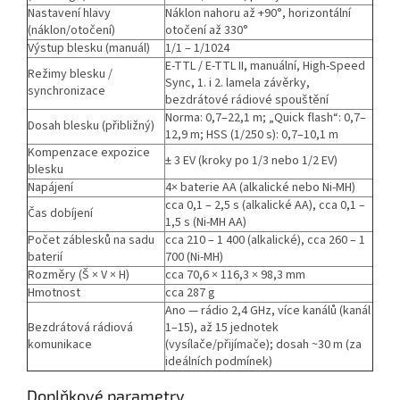
Nastavení hlavy
Náklon nahoru až +90°, horizontální
(náklon/otočení)
otočení až 330°
Výstup blesku (manuál)
1/1 – 1/1024
E-TTL / E-TTL II, manuální, High-Speed
Režimy blesku /
Sync, 1. i 2. lamela závěrky,
synchronizace
bezdrátové rádiové spouštění
Norma: 0,7–22,1 m; „Quick flash“: 0,7–
Dosah blesku (přibližný)
12,9 m; HSS (1/250 s): 0,7–10,1 m
Kompenzace expozice
± 3 EV (kroky po 1/3 nebo 1/2 EV)
blesku
Napájení
4× baterie AA (alkalické nebo Ni-MH)
cca 0,1 – 2,5 s (alkalické AA), cca 0,1 –
Čas dobíjení
1,5 s (Ni-MH AA)
Počet záblesků na sadu
cca 210 – 1 400 (alkalické), cca 260 – 1
baterií
700 (Ni-MH)
Rozměry (Š × V × H)
cca 70,6 × 116,3 × 98,3 mm
Hmotnost
cca 287 g
Ano — rádio 2,4 GHz, více kanálů (kanál
Bezdrátová rádiová
1–15), až 15 jednotek
komunikace
(vysílače/přijímače); dosah ~30 m (za
ideálních podmínek)
Doplňkové parametry