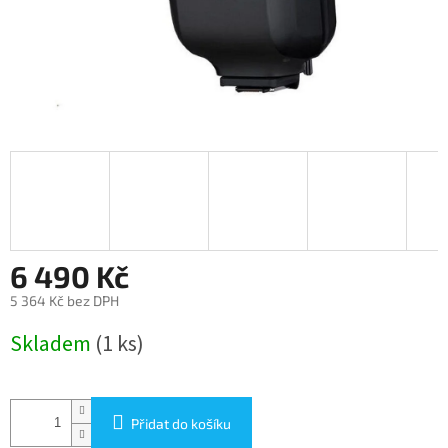
6 490 Kč
5 364 Kč bez DPH
Měrná
Skladem
(1 ks)
cena:
Přidat do košíku