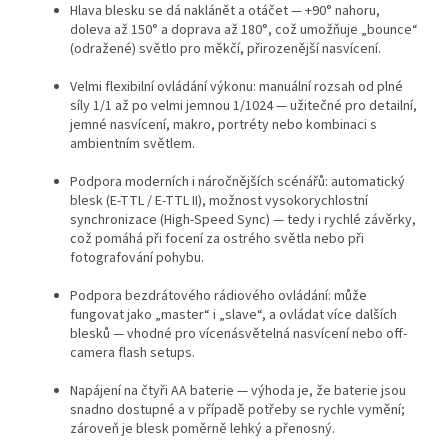
Hlava blesku se dá naklánět a otáčet — +90° nahoru,
doleva až 150° a doprava až 180°, což umožňuje „bounce“
(odražené) světlo pro měkčí, přirozenější nasvícení.
Velmi flexibilní ovládání výkonu: manuální rozsah od plné
síly 1/1 až po velmi jemnou 1/1024 — užitečné pro detailní,
jemné nasvícení, makro, portréty nebo kombinaci s
ambientním světlem.
Podpora moderních i náročnějších scénářů: automatický
blesk (E-TTL / E-TTL II), možnost vysokorychlostní
synchronizace (High-Speed Sync) — tedy i rychlé závěrky,
což pomáhá při focení za ostrého světla nebo při
fotografování pohybu.
Podpora bezdrátového rádiového ovládání: může
fungovat jako „master“ i „slave“, a ovládat více dalších
blesků — vhodné pro vícenásvětelná nasvícení nebo off-
camera flash setups.
Napájení na čtyři AA baterie — výhoda je, že baterie jsou
snadno dostupné a v případě potřeby se rychle vymění;
zároveň je blesk poměrně lehký a přenosný.