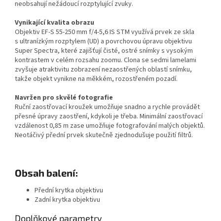
neobsahují nežádoucí rozptylující zvuky.
Vynikající kvalita obrazu
Objektiv EF-S 55-250 mm f/4-5,6 IS STM využívá prvek ze skla
s ultranízkým rozptylem (UD) a povrchovou úpravu objektivu
Super Spectra, které zajišťují čisté, ostré snímky s vysokým
kontrastem v celém rozsahu zoomu. Clona se sedmi lamelami
zvyšuje atraktivitu zobrazení nezaostřených oblastí snímku,
takže objekt vynikne na měkkém, rozostřeném pozadí.
Navržen pro skvělé fotografie
Ruční zaostřovací kroužek umožňuje snadno a rychle provádět
přesné úpravy zaostření, kdykoli je třeba. Minimální zaostřovací
vzdálenost 0,85 m zase umožňuje fotografování malých objektů.
Neotáčivý přední prvek skutečně zjednodušuje použití filtrů.
Obsah balení:
Přední krytka objektivu
Zadní krytka objektivu
Doplňkové parametry