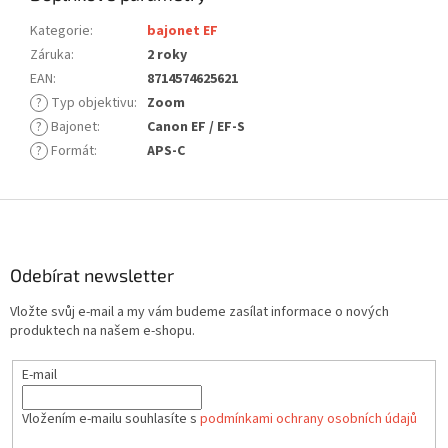
Kategorie
:
bajonet EF
Záruka
:
2 roky
EAN
:
8714574625621
?
Typ objektivu
:
Zoom
?
Bajonet
:
Canon EF / EF-S
?
Formát
:
APS-C
Z
á
p
a
Odebírat newsletter
t
Vložte svůj e-mail a my vám budeme zasílat informace o nových
í
produktech na našem e-shopu.
E-mail
Vložením e-mailu souhlasíte s
podmínkami ochrany osobních údajů