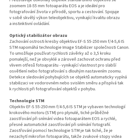
Představuje dokonalý doplněk standardního objektivu se
zoomem 18-55 mm fotoaparátu EOS a je ideální pro
fotografování života v přírodě, sportu a cestování. Spojuje
v sobě skvělý výkon teleobjektivu, vynikající kvalitu obrazu
a instinktivní ovládání.
Optický stabilizátor obrazu
Zachování ostrosti kresby objektivu EF-S 55-250 mm f/4-5,6 IS
STM napomáhá technologie Image Stabilizer společnosti Canon.
To umožňuje používat rychlosti závěrky až o 3,5 kroku
pomalejší, než je obvyklé a zároveň zachovat ochranu před
vlivem otřesů fotoaparátu - vynikající vlastnost pro slabší
osvětlení nebo fotografování s dlouhým nastavením zoomu.
Detekce sledování pohybujících se objektů automaticky vypíná
stabilizaci ve vodorovném nebo svislém směru a přispívá tak
k rychlosti při fotografování objektů v pohybu.
Technologie STM
Objektiv EF-S 55-250 mm f/4-5,6 IS STM je vybaven technologií
krokového motoru (STM) pro plynulé, tiché průběžné
zaostřování při snímání videa fotoaparátem EOS a rychlé,
přesné automatické zaostřování při snímání fotografií.
Zaostřování pomocí technologie STM je tak tiché, že je
nezachytí mikrofon fotoaparátu, takže zvukové stopy videa