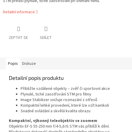
STM přináší plynulé, tiché zaostřování při snímání filmů.
Detailní informace
ZEPTAT SE
SDÍLET
Popis
Diskuze
Detailní popis produktu
Přibližte vzdálené objekty – zvěř či sportovní akce
Plynulé, tiché zaostřování STM pro filmy
Image Stabilizer snižuje rozmazání z otřesů
Kompaktní lehké provedení, které lze vzít kamkoli
Snadné ovládání a skvělá kvalita obrazu
Kompaktní, výkonný teleobjektiv se zoomem
Objektiv EF-S 55-250 mm f/4-5,6 IS STM vás přiblíží k dění.