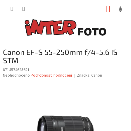
Přejít
NÁKUP
na
obsah
KOŠÍK
Canon EF-S 55-250mm f/4-5.6 IS
STM
8714574625621
Průměrné
Neohodnoceno
Podrobnosti hodnocení
Značka:
Canon
hodnocení
produktu
je
0,0
z
5
hvězdiček.