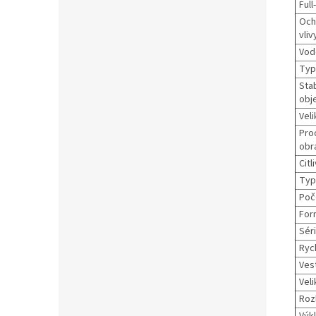
Full
Och
vliv
Vod
Typ
Sta
obje
Vel
Pro
obr
Citl
Typ
Poč
For
Séri
Ryc
Ves
Vel
Roz
Výk