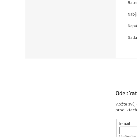
Bate
Nabí
Napáj
Sada
Z
á
p
a
t
Odebírat
í
Vložte svůj
produktech
E-mail