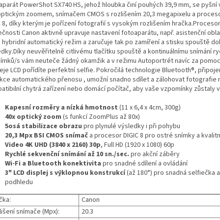
aparát PowerShot SX740 HS, jehož hloubka činí pouhých 39,9 mm, se pyšn
optickým zoomem, snímačem CMOS s rozlišením 20,3 megapixelu a proce
 8, díky kterým je pořízení fotografií s vysokým rozlišením hračka.Procesor
ečnosti Canon aktivně upravuje nastavení fotoaparátu, např. asistenční ob
 hybridní automatický režim a zaručuje tak po zamíření a stisku spouště d
edky.
Díky neuvěřitelně citlivému tlačítku spouště a kontinuálnímu snímání ry
nímků/s vám neuteče žádný okamžik a v režimu Autoportrét navíc za pomo
eje LCD pořídíte perfektní selfie.
Pokročilá technologie Bluetooth®, připojen
nkce automatického přenosu , umožní snadno sdílet a zálohovat fotografie 
atibilní chytrá zařízení nebo domácí počítač, aby vaše vzpomínky zůstaly v
Kapesní rozměry a nízká hmotnost
(11 x 6,4 x 4cm, 300g)
40x optický zoom
(s funkcí ZoomPlus až 80x)
5osá stabilizace obrazu
pro plynulé výsledky i při pohybu
20,3 Mpx BSI CMOS snímač
a procesor DIGIC 8 pro ostré snímky a kvalitn
Video 4K UHD (3840 x 2160) 30p
, Full HD (1920 x 1080) 60p
Rychlé sekvenční snímání až 10 sn./sec.
pro akční záběry
Wi-Fi a Bluetooth konektivita
pro snadné sdílení a ovládání
3" LCD displej s výklopnou konstrukcí
(až 180°) pro snadná selfiečka a
podhledu
čka:
Canon
lišení snímače (Mpx):
20.3