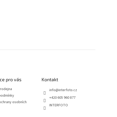
ce pro vás
Kontakt
rodejna
info
@
interfoto.cz
podmínky
+420 605 960 877
ochrany osobních
INTERFOTO