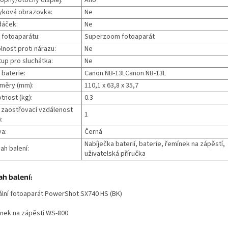
yková obrazovka:
Ne
dáček:
Ne
 fotoaparátu:
Superzoom fotoaparát
lnost proti nárazu:
Ne
tup pro sluchátka:
Ne
 baterie:
‎‎Canon NB-13L‎Canon NB-13L
měry (mm):
110,1 x 63,8 x 35,7
tnost (kg):
0.3
. zaostřovací vzdálenost
‎1
:
va:
Černá
Nabíječka baterií, baterie, řemínek na zápěstí,
ah balení:
uživatelská příručka
h balení:
tální fotoaparát PowerShot SX740 HS (BK)
nek na zápěstí WS-800