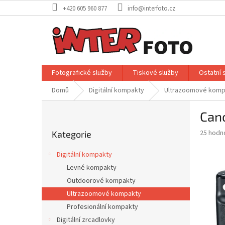
Přejít
+420 605 960 877
info@interfoto.cz
na
obsah
Fotografické služby
Tiskové služby
Ostatní 
Domů
Digitální kompakty
Ultrazoomové komp
P
Can
o
Přeskočit
s
Průměr
25 hodn
Kategorie
kategorie
t
hodnoce
r
produkt
Digitální kompakty
a
je
Levné kompakty
4,0
n
z
Outdoorové kompakty
n
5
í
Ultrazoomové kompakty
hvězdič
p
Profesionální kompakty
a
Digitální zrcadlovky