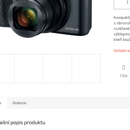
Kompaktn
s obrovs
rozlišení
výklopnou
kteří tou
Detailní 
TISK
s
Diskuze
ailní popis produktu