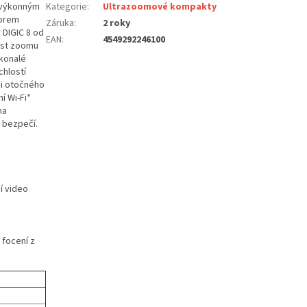
í výkonným
Kategorie
:
Ultrazoomové kompakty
sorem
Záruka
:
2 roky
 DIGIC 8 od
EAN
:
4549292246100
last zoomu
okonalé
chlostí
ci otočného
í Wi-Fi*
na
 bezpečí.
í video
 focení z