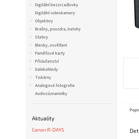
n
Digitální bezzrcadlovky
e
Digitální videokamery
l
Objektivy
Brašny, pouzdra, batohy
Stativy
Blesky, osvětlení
Paměťové karty
Příslušenství
Dalekohledy
Tiskárny
Analogová fotografie
Audiozáznamníky
Popi
Aktuality
Canon R-DAYS
Det