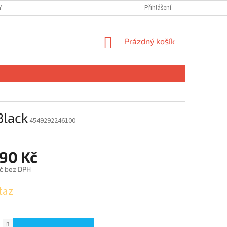
 OSOBNÍCH ÚDAJŮ
Přihlášení
NÁKUPNÍ
Prázdný košík
KOŠÍK
Black
4549292246100
690 Kč
č bez DPH
taz