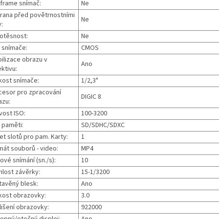
-frame snímač:
Ne
rana před povětrnostními
Ne
y:
otěsnost:
Ne
 snímače:
CMOS
bilizace obrazu v
Ano
ktivu:
ikost snímače:
‎1/2,3"
cesor pro zpracování
‎DIGIC 8
azu:
ivost ISO:
‎‎100-3200
 paměti:
‎‎SD/SDHC/SDXC
et slotů pro pam. Karty:
‎1
mát souborů - video:
MP4
ové snímání (sn./s):
10
hlost závěrky:
15-1/3200
tavěný blesk:
Ano
ikost obrazovky:
3.0
lišení obrazovky:
‎922000
lopný/otočný displej:
Ano