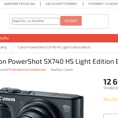
KAMENNÁ PRODEJNA
OBCHODNÍ PODMÍNKY
PODMÍNKY OCHRANY
HLEDAT
služby
akty
Canon PowerShot SX740 HS Light Edition Black
on PowerShot SX740 HS Light Edition 
né
ocení
Podrobnosti hodnocení
Značka:
Canon
ní
12 
u
10 488 K
Měrná
Na do
cena:
ek.