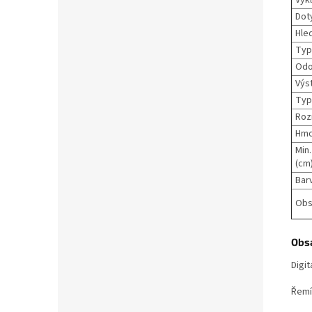
Dot
Hle
Typ
Odo
Výs
Typ
Roz
Hmo
Min
(cm)
Bar
Obs
Obsa
Digi
Řemí