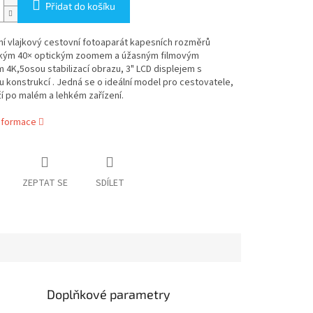
Přidat do košíku
í vlajkový cestovní fotoaparát kapesních rozměrů
kým 40× optickým zoomem a úžasným filmovým
m 4K,
5osou stabilizací obrazu, 3" LCD displejem s
 konstrukcí . Jedná se o ideální model pro cestovatele,
ží po malém a lehkém zařízení.
informace
ZEPTAT SE
SDÍLET
Doplňkové parametry