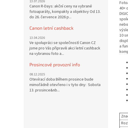
13.07.2026
Foto
Canon R-Days: akční ceny na vybrané
40× 
fotoaparáty, kompakty a objektivy Od 13.
DIGIC
do 26. července 2026 p...
spol
nebo
Canon letní cashback
výsl
10 s
13.04.2026
displ
Ve spolupráci se společností Canon CZ
a fu
jsme pro Vás připravili akci letní cashback
komp
na vybranou foto a...
Prosincové provozní info
08.12.2025
Otevírací doba Během prosince bude
mimořádně otevřeno i v tyto dny: Sobota
13. prosince&nb...
Zna
Roz