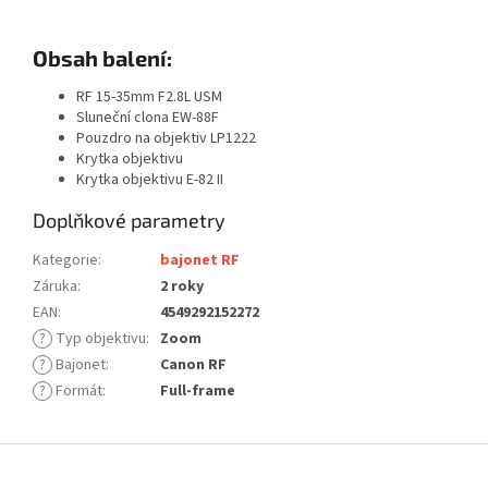
Obsah balení:
RF 15-35mm F2.8L USM
Sluneční clona EW-88F
Pouzdro na objektiv LP1222
Krytka objektivu
Krytka objektivu E-82 II
Doplňkové parametry
Kategorie
:
bajonet RF
Záruka
:
2 roky
EAN
:
4549292152272
?
Typ objektivu
:
Zoom
?
Bajonet
:
Canon RF
?
Formát
:
Full-frame
Z
á