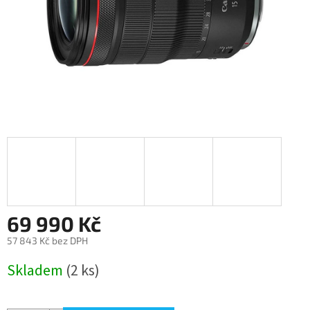
69 990 Kč
57 843 Kč bez DPH
Měrná
Skladem
(2 ks)
cena: