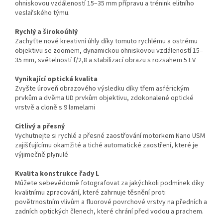
ohniskovou vzdáleností 15–35 mm přípravu a trénink elitního
veslařského týmu.
Rychlý a širokoúhlý
Zachyťte nové kreativní úhly díky tomuto rychlému a ostrému
objektivu se zoomem, dynamickou ohniskovou vzdáleností 15–
35 mm, světelností f/2,8 a stabilizací obrazu s rozsahem 5 EV
Vynikající optická kvalita
Zvyšte úroveň obrazového výsledku díky třem asférickým
prvkům a dvěma UD prvkům objektivu, zdokonalené optické
vrstvě a cloně s 9 lamelami
Citlivý a přesný
Vychutnejte si rychlé a přesné zaostřování motorkem Nano USM
zajišťujícímu okamžité a tiché automatické zaostření, které je
výjimečně plynulé
Kvalita konstrukce řady L
Můžete sebevědomě fotografovat za jakýchkoli podmínek díky
kvalitnímu zpracování, které zahrnuje těsnění proti
povětrnostním vlivům a fluorové povrchové vrstvy na předních a
zadních optických členech, které chrání před vodou a prachem.