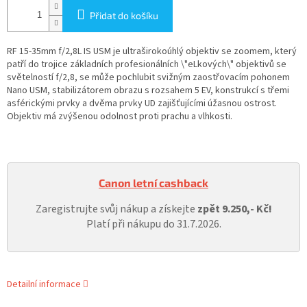
Přidat do košíku
RF 15-35mm f/2,8L IS USM je ultraširokoúhlý objektiv se zoomem, který
patří do trojice základních profesionálních \"eLkových\" objektivů se
světelností f/2,8, se může pochlubit svižným zaostřovacím pohonem
Nano USM, stabilizátorem obrazu s rozsahem 5 EV, konstrukcí s třemi
asférickými prvky a dvěma prvky UD zajišťujícími úžasnou ostrost.
Objektiv má zvýšenou odolnost proti prachu a vlhkosti.
Canon letní cashback
Zaregistrujte svůj nákup a získejte
zpět 9.250,- Kč!
Platí při nákupu do 31.7.2026.
Detailní informace