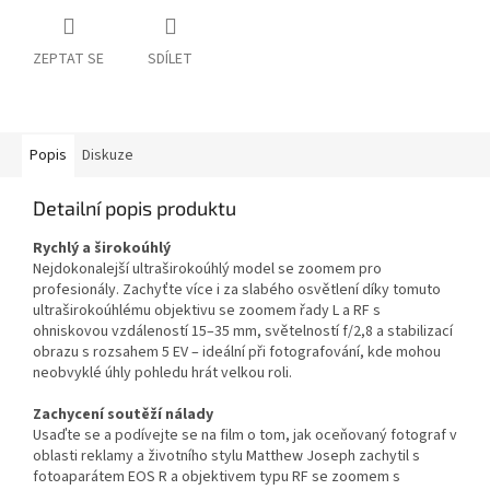
ZEPTAT SE
SDÍLET
Popis
Diskuze
Detailní popis produktu
Rychlý a širokoúhlý
Nejdokonalejší ultraširokoúhlý model se zoomem pro
profesionály.
Zachyťte více i za slabého osvětlení díky tomuto
ultraširokoúhlému objektivu se zoomem řady L a RF s
ohniskovou vzdáleností 15–35 mm, světelností f/2,8 a stabilizací
obrazu s rozsahem 5 EV – ideální při fotografování, kde mohou
neobvyklé úhly pohledu hrát velkou roli.
Zachycení soutěží nálady
Usaďte se a podívejte se na film o tom, jak oceňovaný fotograf v
oblasti reklamy a životního stylu Matthew Joseph zachytil s
fotoaparátem EOS R a objektivem typu RF se zoomem s