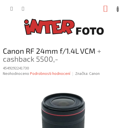
Přejít
NÁKUP
na
obsah
KOŠÍK
Canon RF 24mm f/1.4L VCM
+
cashback 5500,-
4549292241730
Průměrné
Neohodnoceno
Podrobnosti hodnocení
Značka:
Canon
hodnocení
produktu
je
0,0
z
5
hvězdiček.