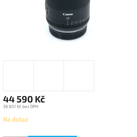
44 590 Kč
36 851 Kč bez DPH
Měrná
Na dotaz
cena: