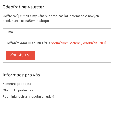
p
a
Odebírat newsletter
t
Vložte svůj e-mail a my vám budeme zasílat informace o nových
í
produktech na našem e-shopu.
E-mail
Vložením e-mailu souhlasíte s
podmínkami ochrany osobních údajů
PŘIHLÁSIT SE
Informace pro vás
Kamenná prodejna
Obchodní podmínky
Podmínky ochrany osobních údajů