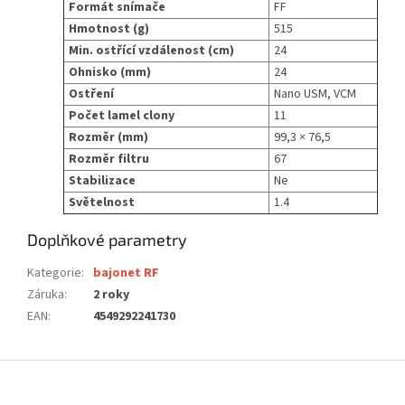
Formát snímače
FF
Hmotnost (g)
515
Min. ostřící vzdálenost (cm)
24
Ohnisko (mm)
24
Ostření
Nano USM, VCM
Počet lamel clony
11
Rozměr (mm)
99,3 × 76,5
Rozměr filtru
67
Stabilizace
Ne
Světelnost
1.4
Doplňkové parametry
Kategorie
:
bajonet RF
Záruka
:
2 roky
EAN
:
4549292241730
Z
á