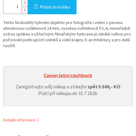
Přidat do košíku
Tento širokoúhlý hybridní objektiv pro fotografie i video s pevnou
ohniskovou vzdáleností 24 mm, vysokou světelností f/1,4, mimořádně
ostrou optikou a užitečnými filmařskými funkcemi je ideální volbou pro
pořizování pohlcujících snímků a videí krajiny či architektury a pro další
využití.
Canon letní cashback
Zaregistrujte svůj nákup a získejte
zpět 5.500,- Kč!
Platí při nákupu do 31.7.2026.
Detailní informace