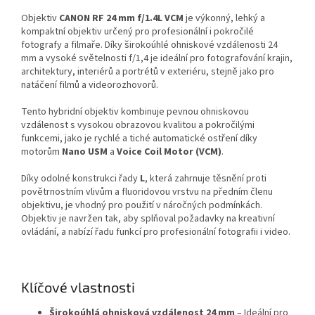
Objektiv
CANON RF 24 mm f/1.4L VCM
je výkonný, lehký a
kompaktní objektiv určený pro profesionální i pokročilé
fotografy a filmaře. Díky širokoúhlé ohniskové vzdálenosti 24
mm a vysoké světelnosti f/1,4 je ideální pro fotografování krajin,
architektury, interiérů a portrétů v exteriéru, stejně jako pro
natáčení filmů a videorozhovorů.
Tento hybridní objektiv kombinuje pevnou ohniskovou
vzdálenost s vysokou obrazovou kvalitou a pokročilými
funkcemi, jako je rychlé a tiché automatické ostření díky
motorům
Nano USM
a
Voice Coil Motor (VCM)
.
Díky odolné konstrukci řady
L
, která zahrnuje těsnění proti
povětrnostním vlivům a fluoridovou vrstvu na předním členu
objektivu, je vhodný pro použití v náročných podmínkách.
Objektiv je navržen tak, aby splňoval požadavky na kreativní
ovládání, a nabízí řadu funkcí pro profesionální fotografii i video.
Klíčové vlastnosti
Širokoúhlá ohnisková vzdálenost 24 mm
– Ideální pro