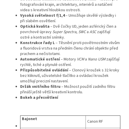
fotografování krajin, architektury, interiérů a natáčení
videa s kreativní hloubkou ostrosti.
Vysoká světelnost f/1,4
– Umožňuje skvělé výsledky i
při slabém osvětlení.
Optická kvalita
– Dvě čočky UD, jeden asférický člen a
povrchové úpravy
Super Spectra
,
SWC
a
ASC
zajišťují
ostré a kontrastní snímky.
Konstrukce řady L
– Těsnění proti povětrnostním vlivům
a fluoridová vrstva na předním členu chrání objektiv před
prachem a nečistotami.
Automatické ostření
– Motory
VCM
a
Nano USM
zajišťují
rychlé, tiché a plynulé ostření.
Přizpůsobitelné ovládání
– Clonový kroužek s 32 kroky
bez kliknutí, uživatelské tlačítko a ovládací kroužek
umožňují precizní nastavení.
Držák vnitřního filtru
– Možnost použití zadního filtru
přináší ještě větší kreativní kontrolu.
Bokeh a přesvětlení
Bajonet
Canon RF