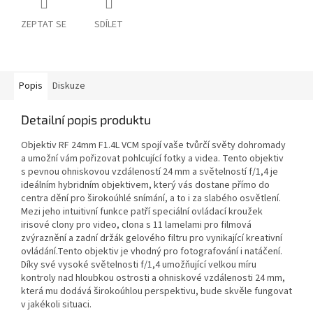
ZEPTAT SE
SDÍLET
Popis
Diskuze
Detailní popis produktu
Objektiv RF 24mm F1.4L VCM spojí vaše tvůrčí světy dohromady
a umožní vám pořizovat pohlcující fotky a videa. Tento objektiv
s pevnou ohniskovou vzdáleností 24 mm a světelností f/1,4 je
ideálním hybridním objektivem, který vás dostane přímo do
centra dění pro širokoúhlé snímání, a to i za slabého osvětlení.
Mezi jeho intuitivní funkce patří speciální ovládací kroužek
irisové clony pro video, clona s 11 lamelami pro filmová
zvýraznění a zadní držák gelového filtru pro vynikající kreativní
ovládání.
Tento objektiv je vhodný pro fotografování i natáčení.
Díky své vysoké světelnosti f/1,4 umožňující velkou míru
kontroly nad hloubkou ostrosti a ohniskové vzdálenosti 24 mm,
která mu dodává širokoúhlou perspektivu, bude skvěle fungovat
v jakékoli situaci.