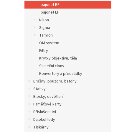
n
bajonet RF
e
bajonet EF
l
Nikon
Sigma
Tamron
OM system
Filtry
Krytky objektivu, těla
Sluneční clony
Konvertory a předsádky
Brašny, pouzdra, batohy
Stativy
Blesky, osvětlení
Paměťové karty
Příslušenství
Dalekohledy
Tiskárny