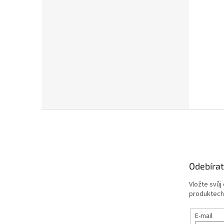
Z
á
p
a
t
Odebírat
í
Vložte svůj
produktech
E-mail