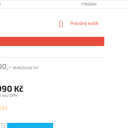
 OSOBNÍCH ÚDAJŮ
Přihlášení
NÁKUPNÍ
Prázdný košík
KOŠÍK
00,-
4549292241747
990 Kč
č bez DPH
taz