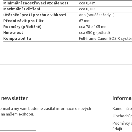
Minimální zaostřovací vzdálenost
cca 0,4 m
Maximální zvětšení
cca 0,18×
Utěsnění proti prachu a vlhkosti
Ano (součást řady L)
Přední závit pro filtr
67 mm
Rozměry (přibližně)
cca 78 × 105 mm
Hmotnost
cca 650 g (odhad)
Kompatibilita
Full-frame Canon EOS R syst
 newsletter
Informa
 e-mail a my vám budeme zasílat informace o nových
Kamenná p
 na našem e-shopu.
Obchodní 
Podmínky 
údajů