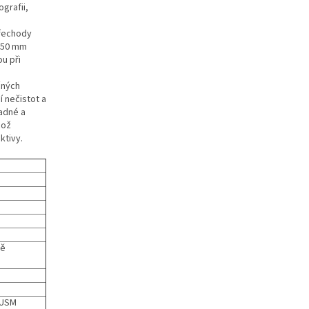
grafii,
přechody
F 50 mm
ou při
čných
í nečistot a
nadné a
což
ktivy.
ně
 USM