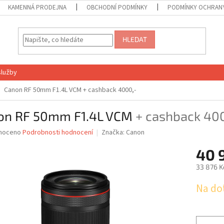
KAMENNÁ PRODEJNA
OBCHODNÍ PODMÍNKY
PODMÍNKY OCHRANY
HLEDAT
služby
Canon RF 50mm F1.4L VCM
+ cashback 4000,-
on RF 50mm F1.4L VCM
+ cashback 40
né
noceno
Podrobnosti hodnocení
Značka:
Canon
ní
40 
u
33 876 K
Měrná
Na do
cena:
ek.