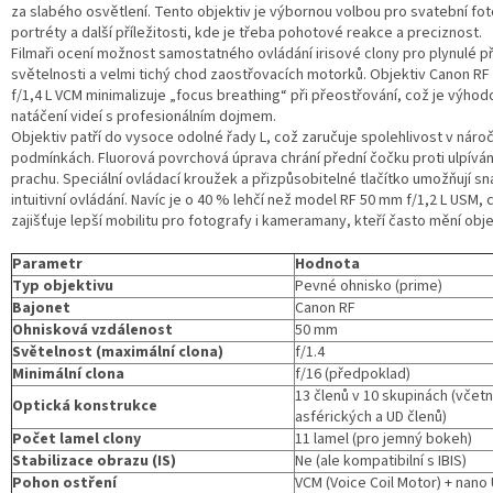
za slabého osvětlení. Tento objektiv je výbornou volbou pro svatební foto
portréty a další příležitosti, kde je třeba pohotové reakce a preciznost.
Filmaři ocení možnost samostatného ovládání irisové clony pro plynulé 
světelnosti a velmi tichý chod zaostřovacích motorků. Objektiv Canon R
f/1,4 L VCM minimalizuje „focus breathing“ při přeostřování, což je výhod
natáčení videí s profesionálním dojmem.
Objektiv patří do vysoce odolné řady L, což zaručuje spolehlivost v náro
podmínkách. Fluorová povrchová úprava chrání přední čočku proti ulpíván
prachu. Speciální ovládací kroužek a přizpůsobitelné tlačítko umožňují s
intuitivní ovládání. Navíc je o 40 % lehčí než model RF 50 mm f/1,2 L USM, 
zajišťuje lepší mobilitu pro fotografy i kameramany, kteří často mění obje
Parametr
Hodnota
Typ objektivu
Pevné ohnisko (prime)
Bajonet
Canon RF
Ohnisková vzdálenost
50 mm
Světelnost (maximální clona)
f/1.4
Minimální clona
f/16 (předpoklad)
13 členů v 10 skupinách (včet
Optická konstrukce
asférických a UD členů)
Počet lamel clony
11 lamel (pro jemný bokeh)
Stabilizace obrazu (IS)
Ne (ale kompatibilní s IBIS)
Pohon ostření
VCM (Voice Coil Motor) + nano