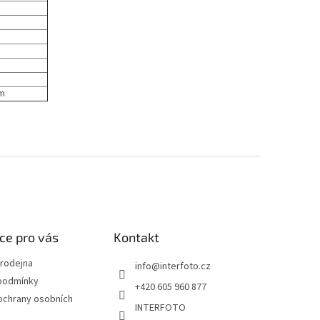
ém
ce pro vás
Kontakt
rodejna
info
@
interfoto.cz
podmínky
+420 605 960 877
ochrany osobních
INTERFOTO