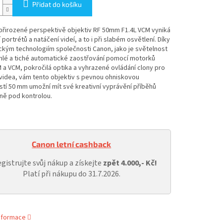
Přidat do košíku
přirozené perspektivě objektiv RF 50mm F1.4L VCM vyniká
 portrétů a natáčení videí, a to i při slabém osvětlení. Díky
kým technologiím společnosti Canon, jako je světelnost
chlé a tiché automatické zaostřování pomocí motorků
a VCM, pokročilá optika a vyhrazené ovládání clony pro
videa, vám tento objektiv s pevnou ohniskovou
tí 50 mm umožní mít své kreativní vyprávění příběhů
ně pod kontrolou.
Canon letní cashback
gistrujte svůj nákup a získejte
zpět 4.000,- Kč!
Platí při nákupu do 31.7.2026.
informace