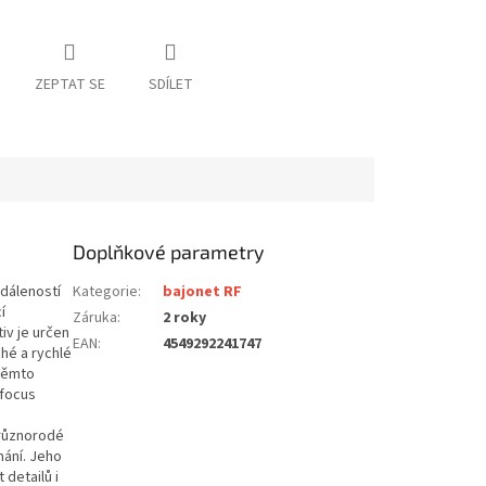
ZEPTAT SE
SDÍLET
Doplňkové parametry
dáleností
Kategorie
:
bajonet RF
í
Záruka
:
2 roky
iv je určen
EAN
:
4549292241747
ché a rychlé
 těmto
„focus
 různorodé
mání. Jeho
detailů i