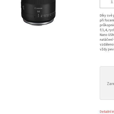
Díky své 
při focení
průkopnic
f/1,4, ry
Nano USM 
natáčení 
vzdálenos
vždy pev
Zare
Detailní 