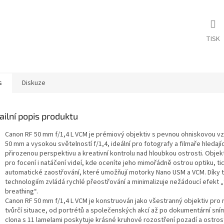
TISK
s
Diskuze
ailní popis produktu
Canon RF 50 mm f/1,4 L VCM je prémiový objektiv s pevnou ohniskovou vz
50 mm a vysokou světelností f/1,4, ideální pro fotografy a filmaře hledajíc
přirozenou perspektivu a kreativní kontrolu nad hloubkou ostrosti. Objekt
pro focení i natáčení videí, kde oceníte jeho mimořádně ostrou optiku, ti
automatické zaostřování, které umožňují motorky Nano USM a VCM. Díky
technologiím zvládá rychlé přeostřování a minimalizuje nežádoucí efekt 
breathing“.
Canon RF 50 mm f/1,4 L VCM je konstruován jako všestranný objektiv pro
tvůrčí situace, od portrétů a společenských akcí až po dokumentární sní
clona s 11 lamelami poskytuje krásné kruhové rozostření pozadí a ostrost 