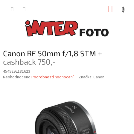
Přejít
NÁKUP
na
obsah
KOŠÍK
Canon RF 50mm f/1,8 STM
+
cashback 750,-
4549292181623
Průměrné
Neohodnoceno
Podrobnosti hodnocení
Značka:
Canon
hodnocení
produktu
je
0,0
z
5
hvězdiček.