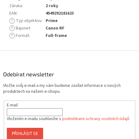
Záruka
:
2 roky
EAN
:
4549292181623
?
Typ objektivu
:
Prime
?
Bajonet
:
Canon RF
?
Formát
:
Full-frame
Z
á
p
a
Odebírat newsletter
t
Vložte svůj e-mail a my vám budeme zasílat informace o nových
í
produktech na našem e-shopu.
E-mail
Vložením e-mailu souhlasíte s
podmínkami ochrany osobních údajů
PŘIHLÁSIT SE