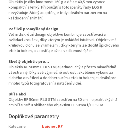
Objektiv je díky hmotnosti 160 g a délce 40,5 mm vysoce
kompaktní a lehký. Při použití s fotoaparáty řady EOS R
nevyžaduje žádný adaptér, je tedy ideálním partnerem na
každodenní snímání.
Pečlivě promyšlený design
Velmi diskrétní design objektivu kombinuje zaostřovací a
ovládací kroužek, díky kterým je ovládání intuitivní. Objektiv má
kruhovou clonu se 7 lamelami, díky kterým lze docílit špičkového
efektu bokeh, a zaostřuje až na vzdálenost 0,3 m.
Skvělý objektiv pro…
Objektiv RF 50mm F1.8 STM je jednoduchý a přesto mimořádně
všestranný. Díky své výjimečné ostrosti, skvělému výkonu za
slabého osvětlení a dechberoucímu efektu bokeh je ideální pro
mnoho typů fotografování a natáčení videí.
Blíže akci
Objektiv RF 50mm F1.8 STM zaostřen na 30 cm – o praktických 5
cm blíže než u oblíbeného objektivu EF 50mm f/1.8 STM.
Doplňkové parametry
Kategorie
:
bajonet RF