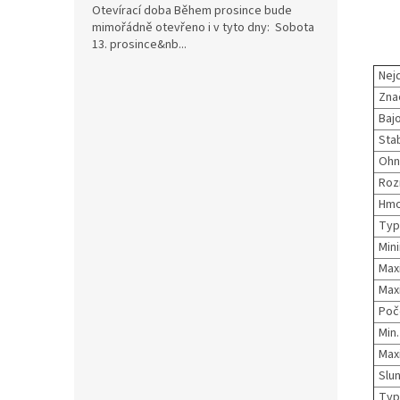
Otevírací doba Během prosince bude
mimořádně otevřeno i v tyto dny: Sobota
13. prosince&nb...
Nej
Zna
Bajo
Stab
Ohn
Roz
Hmo
Typ
Min
Maxi
Maxi
Poč
Min
Maxi
Slun
Typ 