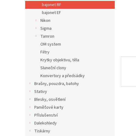
n
bajonet RF
e
bajonet EF
l
Nikon
Sigma
Tamron
OM system
Filtry
Krytky objektivu, těla
Sluneční clony
Konvertory a předsádky
Brašny, pouzdra, batohy
Stativy
Blesky, osvětlení
Paměťové karty
Příslušenství
Dalekohledy
Tiskárny