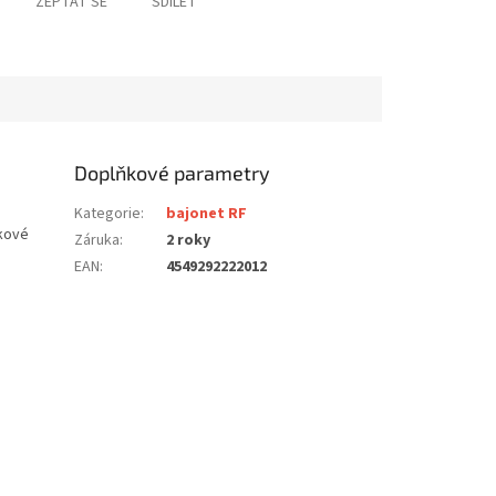
ZEPTAT SE
SDÍLET
Doplňkové parametry
Kategorie
:
bajonet RF
kové
Záruka
:
2 roky
EAN
:
4549292222012