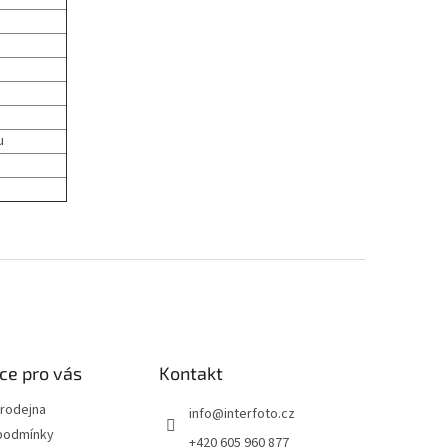
u
ce pro vás
Kontakt
rodejna
info
@
interfoto.cz
podmínky
+420 605 960 877