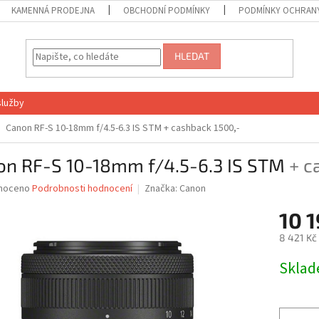
KAMENNÁ PRODEJNA
OBCHODNÍ PODMÍNKY
PODMÍNKY OCHRANY
HLEDAT
služby
Canon RF-S 10-18mm f/4.5-6.3 IS STM
+ cashback 1500,-
on RF-S 10-18mm f/4.5-6.3 IS STM
+ c
né
noceno
Podrobnosti hodnocení
Značka:
Canon
ní
10 1
u
8 421 Kč
Měrná
Skla
cena:
ek.