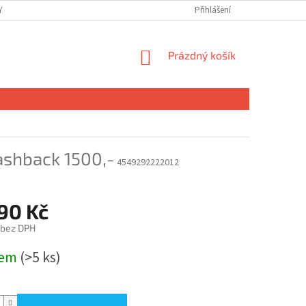
 OSOBNÍCH ÚDAJŮ
Přihlášení
NÁKUPNÍ
Prázdný košík
KOŠÍK
ashback 1500,-
4549292222012
90 Kč
 bez DPH
dem
(>5 ks)