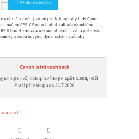
Přidat do košíku
ký a ultraširokoúhlý zoom pro fotoaparáty řady Canon
 snímačem APS-C.
Pomocí tohoto ultraširokoúhlého
 RF-S budete moci prozkoumat okolní svět a pořizovat
 snímky a videa novými, dynamickými způsoby.
Canon letní cashback
gistrujte svůj nákup a získejte
zpět 1.500,- Kč!
Platí při nákupu do 31.7.2026.
informace