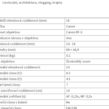
Cestování, architektura, vlogging, krajina
delší ohnisková vzdálenost (mm):
18
čka:
Canon
net objektivu:
Canon RF-S
ilizace obrazu v objektivu:
Ano
isková vzdálenost (mm):
10 - 18
měry (mm):
69 × 44,9
tnost (kg):
0.2
 objektivu:
Širokoúhlý zoom
imální ohnisková vzdálenost:
10
mální clona (f/):
6.3
mální clona (f/):
4.5
et lamel clony:
7
. zaostřovací vzdálenost (cm):
14
mální zvětšení (x):
AF: 0,23x, MF: 0,5x
eční clona v balení:
Ne
sluneční clony:
EW-53B