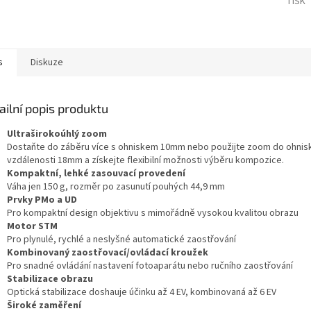
TISK
s
Diskuze
ailní popis produktu
Ultraširokoúhlý zoom
Dostaňte do záběru více s ohniskem 10mm nebo použijte zoom do ohnis
vzdálenosti 18mm a získejte flexibilní možnosti výběru kompozice.
Kompaktní, lehké zasouvací provedení
Váha jen 150 g, rozměr po zasunutí pouhých 44,9 mm
Prvky PMo a UD
Pro kompaktní design objektivu s mimořádně vysokou kvalitou obrazu
Motor STM
Pro plynulé, rychlé a neslyšné automatické zaostřování
Kombinovaný zaostřovací/ovládací kroužek
Pro snadné ovládání nastavení fotoaparátu nebo ručního zaostřování
Stabilizace obrazu
Optická stabilizace doshauje účinku až 4 EV, kombinovaná až 6 EV
Široké zaměření