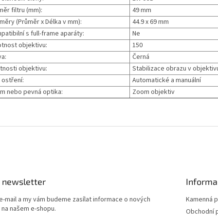
ěr filtru (mm):
49 mm
měry (Průměr x Délka v mm):
44.9 x 69 mm
atibilní s full-frame aparáty:
Ne
tnost objektivu:
150
va:
Černá
tnosti objektivu:
Stabilizace obrazu v objektiv
 ostření:
Automatické a manuální
m nebo pevná optika:
Zoom objektiv
 newsletter
Informa
 e-mail a my vám budeme zasílat informace o nových
Kamenná p
 na našem e-shopu.
Obchodní 