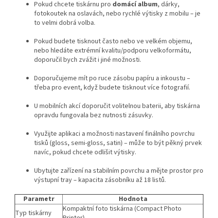
Pokud chcete tiskárnu pro
domácí album
, dárky,
fotokoutek na oslavách, nebo rychlé výtisky z mobilu – je
to velmi dobrá volba.
Pokud budete tisknout často nebo ve velkém objemu,
nebo hledáte extrémní kvalitu/podporu velkoformátu,
doporučil bych zvážit i jiné možnosti.
Doporučujeme mít po ruce zásobu papíru a inkoustu –
třeba pro event, když budete tisknout více fotografií.
U mobilních akcí doporučit volitelnou baterii, aby tiskárna
opravdu fungovala bez nutnosti zásuvky.
Využijte aplikaci a možnosti nastavení finálního povrchu
tisků (gloss, semi-gloss, satin) – může to být pěkný prvek
navíc, pokud chcete odlišit výtisky.
Ubytujte zařízení na stabilním povrchu a mějte prostor pro
výstupní tray – kapacita zásobníku až 18 listů.
Parametr
Hodnota
Kompaktní foto tiskárna (Compact Photo
Typ tiskárny