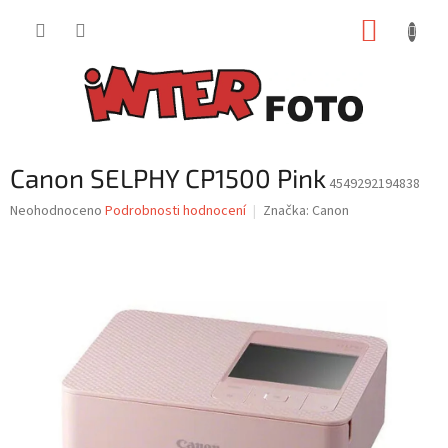
Přejít
NÁKUP
na
obsah
KOŠÍK
Canon SELPHY CP1500 Pink
4549292194838
Průměrné
Neohodnoceno
Podrobnosti hodnocení
Značka:
Canon
hodnocení
produktu
je
0,0
z
5
hvězdiček.