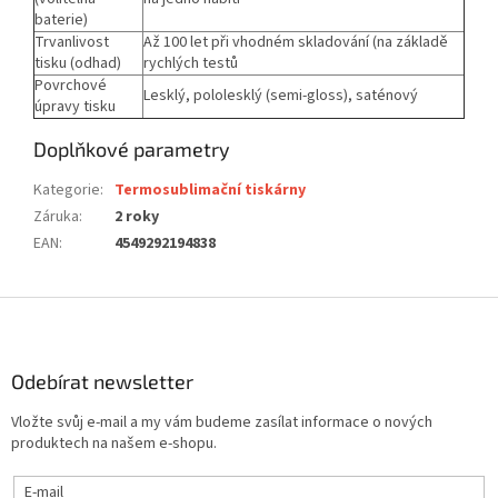
baterie)
Trvanlivost
Až 100 let při vhodném skladování (na základě
tisku (odhad)
rychlých testů
Povrchové
Lesklý, pololesklý (semi-gloss), saténový
úpravy tisku
Doplňkové parametry
Kategorie
:
Termosublimační tiskárny
Záruka
:
2 roky
EAN
:
4549292194838
Z
á
p
a
Odebírat newsletter
t
Vložte svůj e-mail a my vám budeme zasílat informace o nových
í
produktech na našem e-shopu.
E-mail