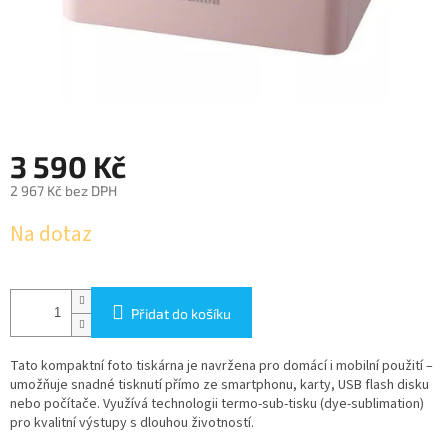
3 590 Kč
2 967 Kč bez DPH
Měrná
Na dotaz
cena:
Přidat do košíku
Tato kompaktní foto tiskárna je navržena pro domácí i mobilní použití –
umožňuje snadné tisknutí přímo ze smartphonu, karty, USB flash disku
nebo počítače. Využívá technologii termo-sub-tisku (dye-sublimation)
pro kvalitní výstupy s dlouhou životností.