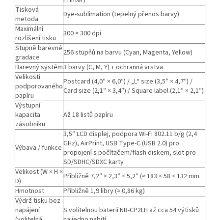
Printer)
Tisková
Dye-sublimation (tepelný přenos barvy)
metoda
Maximální
300 × 300 dpi
rozlišení tisku
Stupně barevné
256 stupňů na barvu (Cyan, Magenta, Yellow)
gradace
Barevný systém
3 barvy (C, M, Y) + ochranná vrstva
Velikosti
Postcard (4,0″ × 6,0″) / „L“ size (3,5″ × 4,7″) /
podporovaného
Card size (2,1″ × 3,4″) / Square label (2,1″ × 2,1″)
papíru
Výstupní
kapacita
Až 18 listů papíru
zásobníku
3,5″ LCD displej, podpora Wi-Fi 802.11 b/g (2,4
GHz), AirPrint, USB Type-C (USB 2.0) pro
Výbava / funkce
propojení s počítačem/flash diskem, slot pro
SD/SDHC/SDXC karty
Velikost (W × H ×
Přibližně 7,2″ × 2,3″ × 5,2″ (≈ 183 × 58 × 132 mm
D)
Hmotnost
Přibližně 1,9 libry (≈ 0,86 kg)
Výdrž tisku bez
napájení
S volitelnou baterií NB-CP2LH až cca 54 vý­tisků
(volitelná
na jedno nabití