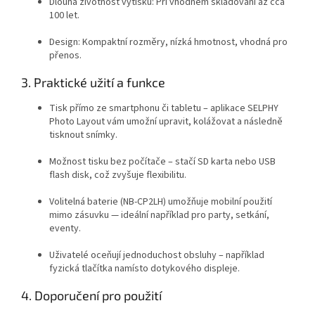
Dlouhá životnost výtisků: Při vhodném skladování až cca
100 let.
Design: Kompaktní rozměry, nízká hmotnost, vhodná pro
přenos.
3. Praktické užití a funkce
Tisk přímo ze smartphonu či tabletu – aplikace SELPHY
Photo Layout vám umožní upravit, kolážovat a následně
tisknout snímky.
Možnost tisku bez počítače – stačí SD karta nebo USB
flash disk, což zvyšuje flexibilitu.
Volitelná baterie (NB-CP2LH) umožňuje mobilní použití
mimo zásuvku — ideální například pro party, setkání,
eventy.
Uživatelé oceňují jednoduchost obsluhy – například
fyzická tlačítka namísto dotykového displeje.
4. Doporučení pro použití