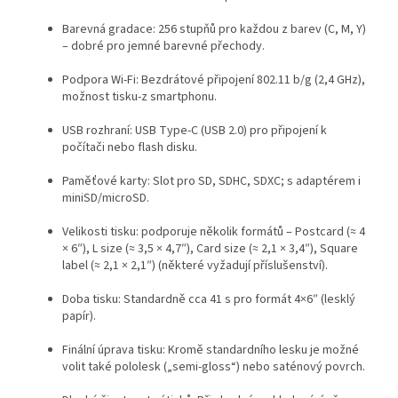
Barevná gradace: 256 stupňů pro každou z barev (C, M, Y)
– dobré pro jemné barevné přechody.
Podpora Wi-Fi: Bezdrátové připojení 802.11 b/g (2,4 GHz),
možnost tisku-z smartphonu.
USB rozhraní: USB Type-C (USB 2.0) pro připojení k
počítači nebo flash disku.
Paměťové karty: Slot pro SD, SDHC, SDXC; s adaptérem i
miniSD/microSD.
Velikosti tisku: podporuje několik formátů – Postcard (≈ 4
× 6″), L size (≈ 3,5 × 4,7″), Card size (≈ 2,1 × 3,4″), Square
label (≈ 2,1 × 2,1″) (některé vyžadují příslušenství).
Doba tisku: Standardně cca 41 s pro formát 4×6″ (lesklý
papír).
Finální úprava tisku: Kromě standardního lesku je možné
volit také pololesk („semi-gloss“) nebo saténový povrch.