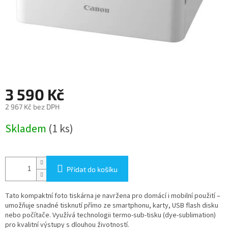
3 590 Kč
2 967 Kč bez DPH
Měrná
Skladem
(1 ks)
cena:
Přidat do košíku
Tato kompaktní foto tiskárna je navržena pro domácí i mobilní použití –
umožňuje snadné tisknutí přímo ze smartphonu, karty, USB flash disku
nebo počítače. Využívá technologii termo-sub-tisku (dye-sublimation)
pro kvalitní výstupy s dlouhou životností.