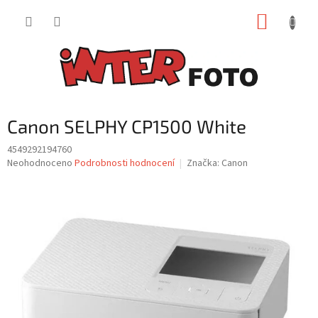
Přejít
NÁKUP
na
obsah
KOŠÍK
Canon SELPHY CP1500 White
4549292194760
Průměrné
Neohodnoceno
Podrobnosti hodnocení
Značka:
Canon
hodnocení
produktu
je
0,0
z
5
hvězdiček.