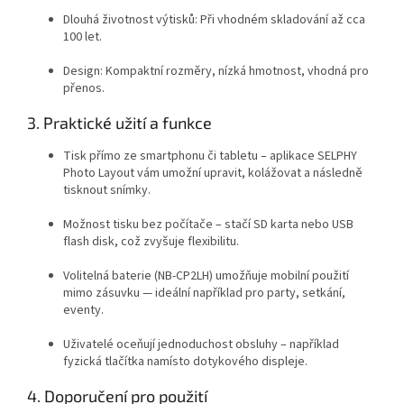
Dlouhá životnost výtisků: Při vhodném skladování až cca
100 let.
Design: Kompaktní rozměry, nízká hmotnost, vhodná pro
přenos.
3. Praktické užití a funkce
Tisk přímo ze smartphonu či tabletu – aplikace SELPHY
Photo Layout vám umožní upravit, kolážovat a následně
tisknout snímky.
Možnost tisku bez počítače – stačí SD karta nebo USB
flash disk, což zvyšuje flexibilitu.
Volitelná baterie (NB-CP2LH) umožňuje mobilní použití
mimo zásuvku — ideální například pro party, setkání,
eventy.
Uživatelé oceňují jednoduchost obsluhy – například
fyzická tlačítka namísto dotykového displeje.
4. Doporučení pro použití