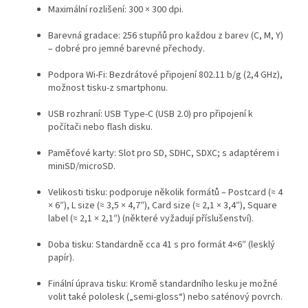
Maximální rozlišení: 300 × 300 dpi.
Barevná gradace: 256 stupňů pro každou z barev (C, M, Y)
– dobré pro jemné barevné přechody.
Podpora Wi-Fi: Bezdrátové připojení 802.11 b/g (2,4 GHz),
možnost tisku-z smartphonu.
USB rozhraní: USB Type-C (USB 2.0) pro připojení k
počítači nebo flash disku.
Paměťové karty: Slot pro SD, SDHC, SDXC; s adaptérem i
miniSD/microSD.
Velikosti tisku: podporuje několik formátů – Postcard (≈ 4
× 6″), L size (≈ 3,5 × 4,7″), Card size (≈ 2,1 × 3,4″), Square
label (≈ 2,1 × 2,1″) (některé vyžadují příslušenství).
Doba tisku: Standardně cca 41 s pro formát 4×6″ (lesklý
papír).
Finální úprava tisku: Kromě standardního lesku je možné
volit také pololesk („semi-gloss“) nebo saténový povrch.