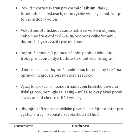
Pokud chcete tiskárnu pro
domácí album
, dárky,
fotokoutek na oslavách, nebo rychlé výtisky z mobilu – je
to velmi dobrá volba.
Pokud budete tisknout často nebo ve velkém objemu,
nebo hledáte extrémní kvalitu/podporu velkoformátu,
doporučil bych zvážit i jiné možnosti.
Doporučujeme mít po ruce zásobu papíru a inkoustu –
třeba pro event, když budete tisknout více fotografií.
U mobilních akcí doporučit volitelnou baterii, aby tiskárna
opravdu fungovala bez nutnosti zásuvky.
Využijte aplikaci a možnosti nastavení finálního povrchu
tisků (gloss, semi-gloss, satin) – může to být pěkný prvek
navíc, pokud chcete odlišit výtisky.
Ubytujte zařízení na stabilním povrchu a mějte prostor pro
výstupní tray – kapacita zásobníku až 18 listů.
Parametr
Hodnota