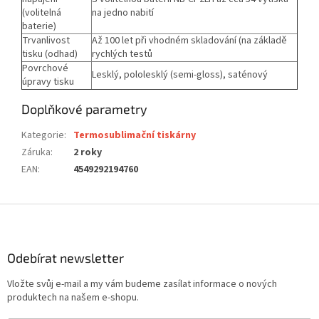
(volitelná
na jedno nabití
baterie)
Trvanlivost
Až 100 let při vhodném skladování (na základě
tisku (odhad)
rychlých testů
Povrchové
Lesklý, pololesklý (semi-gloss), saténový
úpravy tisku
Doplňkové parametry
Kategorie
:
Termosublimační tiskárny
Záruka
:
2 roky
EAN
:
4549292194760
Z
á
p
a
Odebírat newsletter
t
Vložte svůj e-mail a my vám budeme zasílat informace o nových
í
produktech na našem e-shopu.