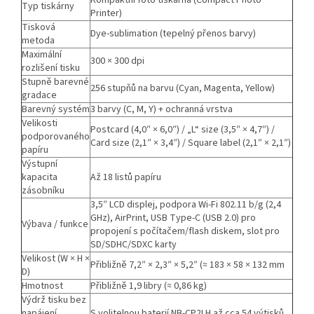
Kompaktní foto tiskárna (Compact Photo
Typ tiskárny
Printer)
Tisková
Dye-sublimation (tepelný přenos barvy)
metoda
Maximální
300 × 300 dpi
rozlišení tisku
Stupně barevné
256 stupňů na barvu (Cyan, Magenta, Yellow)
gradace
Barevný systém
3 barvy (C, M, Y) + ochranná vrstva
Velikosti
Postcard (4,0″ × 6,0″) / „L“ size (3,5″ × 4,7″) /
podporovaného
Card size (2,1″ × 3,4″) / Square label (2,1″ × 2,1″)
papíru
Výstupní
kapacita
Až 18 listů papíru
zásobníku
3,5″ LCD displej, podpora Wi-Fi 802.11 b/g (2,4
GHz), AirPrint, USB Type-C (USB 2.0) pro
Výbava / funkce
propojení s počítačem/flash diskem, slot pro
SD/SDHC/SDXC karty
Velikost (W × H ×
Přibližně 7,2″ × 2,3″ × 5,2″ (≈ 183 × 58 × 132 mm
D)
Hmotnost
Přibližně 1,9 libry (≈ 0,86 kg)
Výdrž tisku bez
napájení
S volitelnou baterií NB-CP2LH až cca 54 vý­tisků