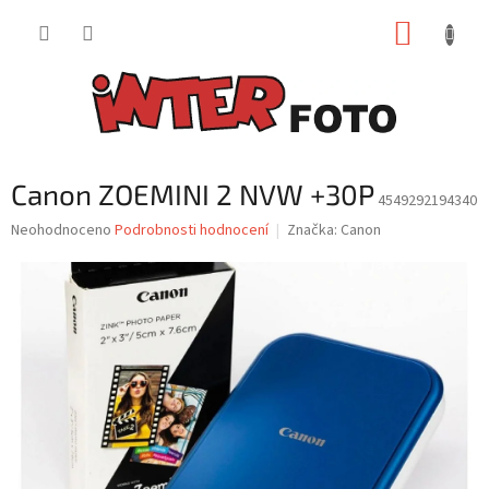
Přejít
NÁKUP
na
obsah
KOŠÍK
Canon ZOEMINI 2 NVW +30P
4549292194340
Průměrné
Neohodnoceno
Podrobnosti hodnocení
Značka:
Canon
hodnocení
produktu
je
0,0
z
5
hvězdiček.