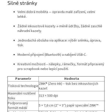
Silné stránky
Velmi dobrá mobilita — opravdu malé zařízení, velmi
lehké.
Žádné inkoustové kazety → méně údržby, žádné zaschlé
náhradní kazety.
Jednoduchá obsluha via aplikace: výběr snímku, úprava,
tisk.
Moderní připojení (Bluetooth) a nabíjení USB-C.
Kreativní možnosti – nálepky, rámečky, formát připravený
pro scrapbook nebo lepící použití.
Parametr
Hodnota
ZINK® (Zero Ink) – tisk bez inkoustových
Tisková technologie
kazet
Maximální rozlišení
313 × 500 dpi
tisku
Podporovaný
5 × 7,6 cm (2″ × 3″) papír speciální ZINK™
formát médií