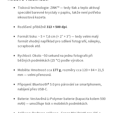
Tisková technologie: ZINK™ — tedy tlak a teplo aktivují
speciální barevné krystaly v papíru, takže není potřeba
inkoustová kazeta.
Rozlišení: přibližně
313 × 500 dpi
.
Formát tisku: ~ 5 × 7,6 cm (≈ 2″ × 3″) — tedy velmi malý
formát vhodný například pro sdílení fotografií, nálepky,
scrapbook atd.
Rychlost: Okolo ~50 sekund na jednu fotografii při
běžných podmínkách (25 °C) podle výrobce.
Mobilita: Hmotnost cca
177 g
, rozměry cca 120 × 84 × 21,5
mm — velmi přenosná.
Připojení: Bluetooth® 5.0 pro párování se smartphonem,
nabíjení přes USB-C.
Baterie: Vestavěná Li-Polymer baterie (kapacita kolem 500
mAh) — umožňuje tisk v mobilních podmínkách.