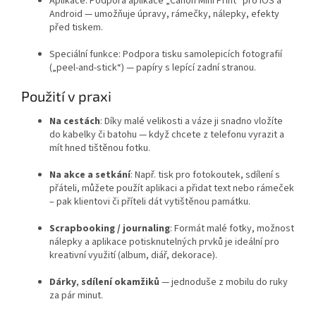
Aplikace: Podpora aplikace „Canon Mini Print“ pro iOS a
Android — umožňuje úpravy, rámečky, nálepky, efekty
před tiskem.
Speciální funkce: Podpora tisku samolepicích fotografií
(„peel-and-stick“) — papíry s lepící zadní stranou.
Použití v praxi
Na cestách
: Díky malé velikosti a váze ji snadno vložíte
do kabelky či batohu — když chcete z telefonu vyrazit a
mít hned tištěnou fotku.
Na akce a setkání
: Např. tisk pro fotokoutek, sdílení s
přáteli, můžete použít aplikaci a přidat text nebo rámeček
– pak klientovi či příteli dát vytištěnou památku.
Scrapbooking / journaling
: Formát malé fotky, možnost
nálepky a aplikace potisknutelných prvků je ideální pro
kreativní využití (album, diář, dekorace).
Dárky
,
sdílení okamžiků
— jednoduše z mobilu do ruky
za pár minut.