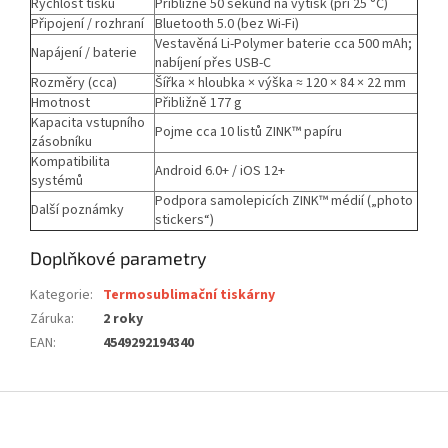
Rychlost tisku
Přibližně 50 sekund na výtisk (při 25 °C)
Připojení / rozhraní
Bluetooth 5.0 (bez Wi-Fi)
Vestavěná Li-Polymer baterie cca 500 mAh;
Napájení / baterie
nabíjení přes USB-C
Rozměry (cca)
Šířka × hloubka × výška ≈ 120 × 84 × 22 mm
Hmotnost
Přibližně 177 g
Kapacita vstupního
Pojme cca 10 listů ZINK™ papíru
zásobníku
Kompatibilita
Android 6.0+ / iOS 12+
systémů
Podpora samolepicích ZINK™ médií („photo
Další poznámky
stickers“)
Doplňkové parametry
Kategorie
:
Termosublimační tiskárny
Záruka
:
2 roky
EAN
:
4549292194340
Z
á
p