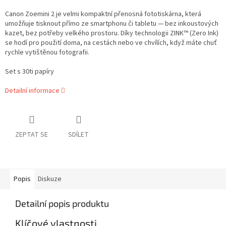
Canon Zoemini 2 je velmi kompaktní přenosná fototiskárna, která
umožňuje tisknout přímo ze smartphonu či tabletu — bez inkoustových
kazet, bez potřeby velkého prostoru. Díky technologii ZINK™ (Zero Ink)
se hodí pro použití doma, na cestách nebo ve chvílích, když máte chuť
rychle vytištěnou fotografii.
Set s 30ti papíry
Detailní informace
ZEPTAT SE
SDÍLET
Popis
Diskuze
Detailní popis produktu
Klíčové vlastnosti