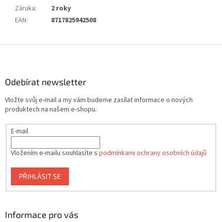
Záruka
:
2 roky
EAN
:
8717825942508
Z
á
p
a
Odebírat newsletter
t
Vložte svůj e-mail a my vám budeme zasílat informace o nových
í
produktech na našem e-shopu.
E-mail
Vložením e-mailu souhlasíte s
podmínkami ochrany osobních údajů
PŘIHLÁSIT SE
Informace pro vás