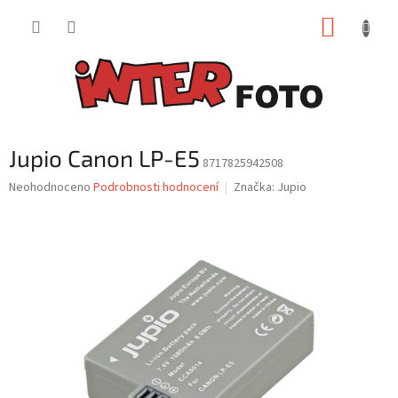
Přejít
NÁKUP
na
obsah
KOŠÍK
Jupio Canon LP-E5
8717825942508
Průměrné
Neohodnoceno
Podrobnosti hodnocení
Značka:
Jupio
hodnocení
produktu
je
0,0
z
5
hvězdiček.