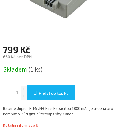
799 Kč
660 Kč bez DPH
Měrná
Skladem
(1 ks)
cena:
Přidat do košíku
Baterie Jupio LP-E5 /NB-E5 s kapacitou 1080 mAh je určena pro
kompatibilní digitální fotoaparáty Canon.
Detailní informace