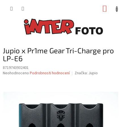
Přejít
NÁKUP
na
obsah
KOŠÍK
Jupio x Pr1me Gear Tri-Charge pro
LP-E6
8719743932401
Průměrné
Neohodnoceno
Podrobnosti hodnocení
Značka:
Jupio
hodnocení
produktu
je
0,0
z
5
hvězdiček.