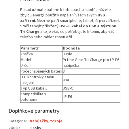
Pokud už máte baterie k fotoaparátu nabité, můžete
zbylou energii použít k napájení všech svých
USB
zařízení
. Mezi ně patří smartphone, tablet, či jiná zařízení.
Stačí zapojit přiložený
USB-C kabel do USB-C výstupu
Tri Charge
a to je vše, co potřebujete k tomu, aby váš
telefon nebo tablet znovu ožil.
Parametr
Hodnota
Značka
Jupio
Model
Pr1me Gear Tri-Charge pro LP-E6
Určení
nabíječka
Počet nabíjených baterií
3
LED kontrolky stavu
ano
nabíjení
Typ USB kabelu
USB-C
Kompatibilita s
LP-E6
bateriemi
Doplňkové parametry
Kategorie
:
Nabíječky, zdroje
Záruka
:
3 roky