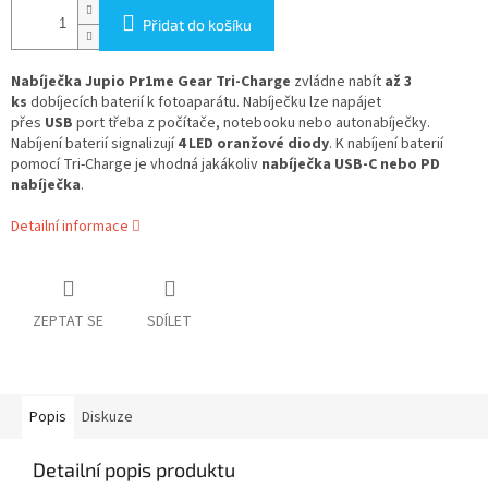
Přidat do košíku
Nabíječka Jupio Pr1me Gear Tri-Charge
zvládne nabít
až 3
ks
dobíjecích baterií k fotoaparátu. Nabíječku lze napájet
přes
USB
port třeba z počítače, notebooku nebo autonabíječky.
Nabíjení baterií signalizují
4 LED oranžové diody
. K nabíjení baterií
pomocí Tri-Charge je vhodná jakákoliv
nabíječka USB-C nebo PD
nabíječka
.
Detailní informace
ZEPTAT SE
SDÍLET
Popis
Diskuze
Detailní popis produktu