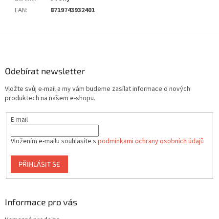
EAN
:
8719743932401
Z
á
p
a
Odebírat newsletter
t
Vložte svůj e-mail a my vám budeme zasílat informace o nových
í
produktech na našem e-shopu.
E-mail
Vložením e-mailu souhlasíte s
podmínkami ochrany osobních údajů
PŘIHLÁSIT SE
Informace pro vás