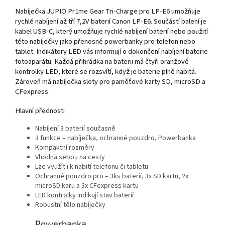
Nabíječka JUPIO Pr1me Gear Tri-Charge pro LP-E6 umožňuje
rychlé nabíjení až tří 7,2V baterií Canon LP-E6. Součástí balení je
kabel USB-C, který umožňuje rychlé nabíjení baterií nebo použití
této nabíječky jako přenosné powerbanky pro telefon nebo
tablet. Indikátory LED vás informují o dokončení nabíjení baterie
fotoaparátu. Každá přihrádka na baterii má čtyři oranžové
kontrolky LED, které se rozsvítí, když je baterie plně nabitá.
Zároveň má nabíječka sloty pro paměťové karty SD, microSD a
CFexpress.
Hlavní přednosti
Nabíjení 3 baterií současně
3 funkce – nabíječka, ochranné pouzdro, Powerbanka
Kompaktní rozměry
Vhodná sebou na cesty
Lze využít i k nabití telefonu či tabletu
Ochranné pouzdro pro – 3ks baterií, 3x SD kartu, 2x
microSD karu a 3x CFexpress kartu
LED kontrolky indikují stav baterií
Robustní tělo nabíječky
Powerbanka