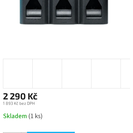
2 290 Kč
1 893 Kč bez DPH
Měrná
Skladem
(1 ks)
cena: