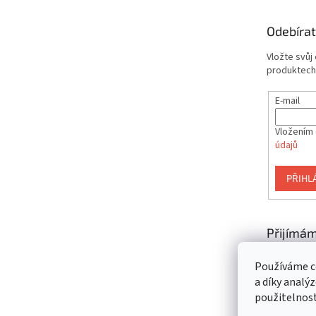
a
t
Odebírat
í
Vložte svůj
produktech
E-mail
Vložením 
údajů
PŘIHL
Přijímám
platby
Používáme c
a díky analý
použitelnos