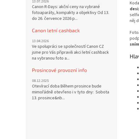
13.07.2026
Koda
Canon R-Days: akční ceny na vybrané
desi
fotoaparáty, kompakty a objektivy Od 13.
self
do 26. července 2026 p...
něj d
Canon letní cashback
Fotoa
podp
13.04.2026
sním
Ve spolupráci se společností Canon CZ
jsme pro Vás připravili akci letní cashback
Hla
na vybranou foto a...
Prosincové provozní info
08.12.2025
Otevírací doba Během prosince bude
mimořádně otevřeno i v tyto dny: Sobota
13. prosince&nb...