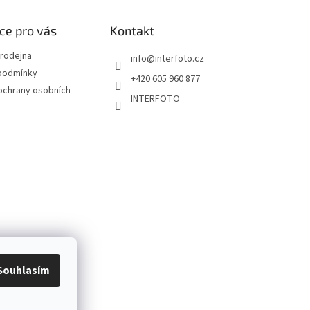
ce pro vás
Kontakt
rodejna
info
@
interfoto.cz
podmínky
+420 605 960 877
ochrany osobních
INTERFOTO
Souhlasím