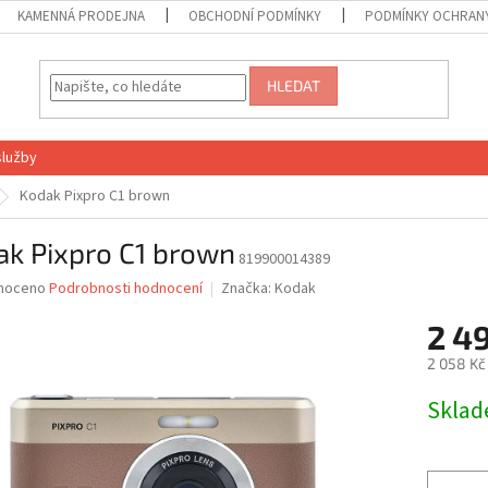
KAMENNÁ PRODEJNA
OBCHODNÍ PODMÍNKY
PODMÍNKY OCHRANY
HLEDAT
služby
Kodak Pixpro C1 brown
ak Pixpro C1 brown
819900014389
né
noceno
Podrobnosti hodnocení
Značka:
Kodak
ní
2 4
u
2 058 Kč
Měrná
Skla
cena:
ek.