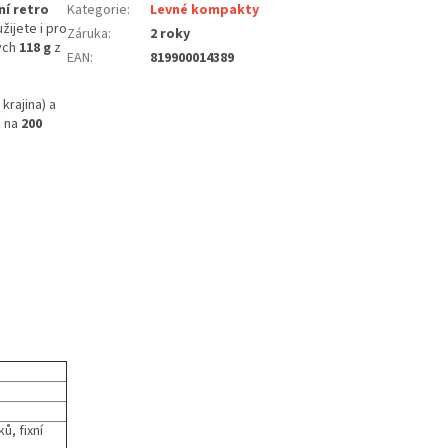
ní retro
Kategorie
:
Levné kompakty
užijete i pro
Záruka
:
2 roky
ých
118 g
z
EAN
:
819900014389
krajina) a
ž na
200
ů, fixní