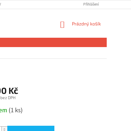
 OSOBNÍCH ÚDAJŮ
Přihlášení
NÁKUPNÍ
Prázdný košík
KOŠÍK
90 Kč
 bez DPH
dem
(1 ks)