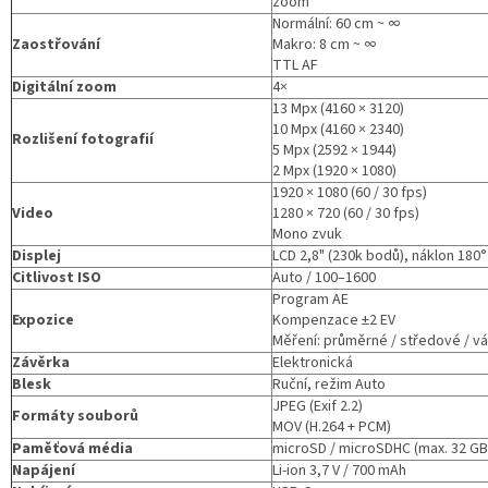
zoom
Normální: 60 cm ~ ∞
Zaostřování
Makro: 8 cm ~ ∞
TTL AF
Digitální zoom
4×
13 Mpx (4160 × 3120)
10 Mpx (4160 × 2340)
Rozlišení fotografií
5 Mpx (2592 × 1944)
2 Mpx (1920 × 1080)
1920 × 1080 (60 / 30 fps)
Video
1280 × 720 (60 / 30 fps)
Mono zvuk
Displej
LCD 2,8" (230k bodů), náklon 180°
Citlivost ISO
Auto / 100–1600
Program AE
Expozice
Kompenzace ±2 EV
Měření: průměrné / středové / v
Závěrka
Elektronická
Blesk
Ruční, režim Auto
JPEG (Exif 2.2)
Formáty souborů
MOV (H.264 + PCM)
Paměťová média
microSD / microSDHC (max. 32 GB
Napájení
Li-ion 3,7 V / 700 mAh