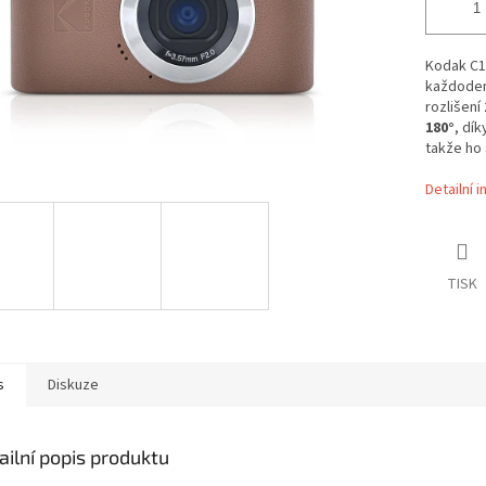
Kodak C1 
každoden
rozlišení
180°
, dík
takže ho
Detailní 
TISK
s
Diskuze
ailní popis produktu