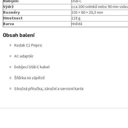
Nabíjení
USB-C
Výdrž
cca 200 snímků nebo 90 min vide
Rozměry
103 × 60 × 20,3 mm
Hmotnost
118 g
Barva
Hnědá
Obsah balení
Kodak C1 Pixpro
AC adaptér
Dobíjecí USB-C kabel
Šňůrka na zápěstí
Stručná příručka, záruční a servisní karta