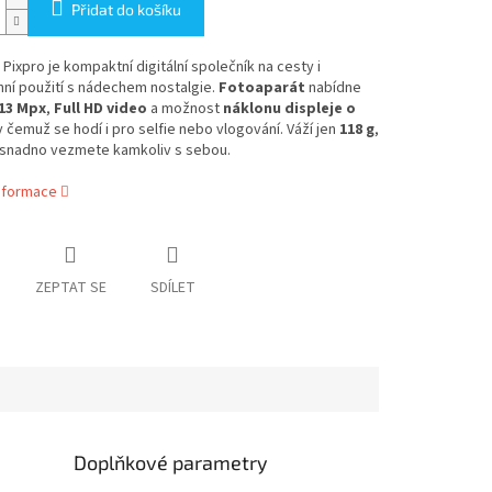
Přidat do košíku
Pixpro je kompaktní digitální společník na cesty i
ní použití s nádechem nostalgie.
Fotoaparát
nabídne
13 Mpx
,
Full HD video
a možnost
náklonu displeje o
y čemuž se hodí i pro selfie nebo vlogování. Váží jen
118 g
,
 snadno vezmete kamkoliv s sebou.
informace
ZEPTAT SE
SDÍLET
Doplňkové parametry