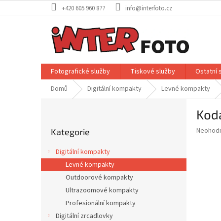
Přejít
+420 605 960 877
info@interfoto.cz
na
obsah
Fotografické služby
Tiskové služby
Ostatní 
Domů
Digitální kompakty
Levné kompakty
P
Kod
o
Přeskočit
s
Průměr
Neohod
Kategorie
kategorie
t
hodnoce
r
produkt
Digitální kompakty
a
je
Levné kompakty
0,0
n
z
Outdoorové kompakty
n
5
í
Ultrazoomové kompakty
hvězdič
p
Profesionální kompakty
a
Digitální zrcadlovky