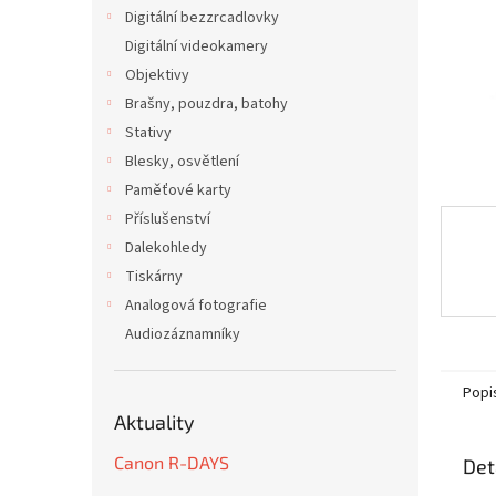
n
Digitální bezzrcadlovky
e
Digitální videokamery
l
Objektivy
Brašny, pouzdra, batohy
Stativy
Blesky, osvětlení
Paměťové karty
Příslušenství
Dalekohledy
Tiskárny
Analogová fotografie
Audiozáznamníky
Popi
Aktuality
Canon R-DAYS
Det