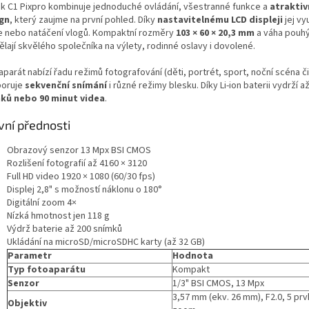
k C1 Pixpro kombinuje jednoduché ovládání, všestranné funkce a
atraktiv
gn
, který zaujme na první pohled. Díky
nastavitelnému LCD displeji
jej vy
ie nebo natáčení vlogů. Kompaktní rozměry
103 × 60 × 20,3 mm
a váha pouh
ělají skvělého společníka na výlety, rodinné oslavy i dovolené.
parát nabízí řadu režimů fotografování (děti, portrét, sport, noční scéna či 
oruje
sekvenční snímání
i různé režimy blesku. Díky Li-ion baterii vydrží a
ků nebo 90 minut videa
.
vní přednosti
Obrazový senzor 13 Mpx BSI CMOS
Rozlišení fotografií až 4160 × 3120
Full HD video 1920 × 1080 (60/30 fps)
Displej 2,8" s možností náklonu o 180°
Digitální zoom 4×
Nízká hmotnost jen 118 g
Výdrž baterie až 200 snímků
Ukládání na microSD/microSDHC karty (až 32 GB)
Parametr
Hodnota
Typ fotoaparátu
Kompakt
Senzor
1/3" BSI CMOS, 13 Mpx
3,57 mm (ekv. 26 mm), F2.0, 5 prvk
Objektiv