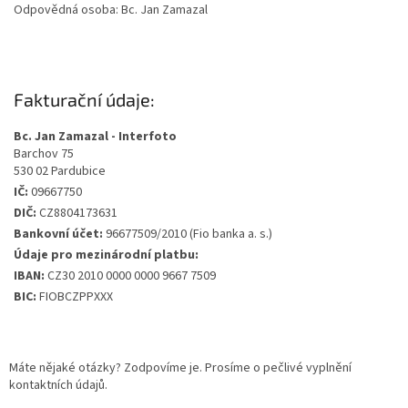
Odpovědná osoba: Bc. Jan Zamazal
Fakturační údaje:
Bc. Jan Zamazal - Interfoto
Barchov 75
530 02 Pardubice
IČ:
09667750
DIČ:
CZ8804173631
Bankovní účet:
96677509/2010 (Fio banka a. s.)
Údaje pro mezinárodní platbu:
IBAN:
CZ30 2010 0000 0000 9667 7509
BIC:
FIOBCZPPXXX
Máte nějaké otázky? Zodpovíme je. Prosíme o pečlivé vyplnění
kontaktních údajů.