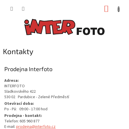
Přejít
NÁKUP
na
obsah
KOŠÍK
Kontakty
Prodejna Interfoto
Adresa:
INTERFOTO
Sladkovského 422
530 02 Pardubice - Zelené Předměstí
Otevírací doba:
Po - Pá: 09:00 - 17:00 hod
Prodejna - kontakt:
Telefon: 605 960 877
E-mail:
prodejna@interfoto.cz