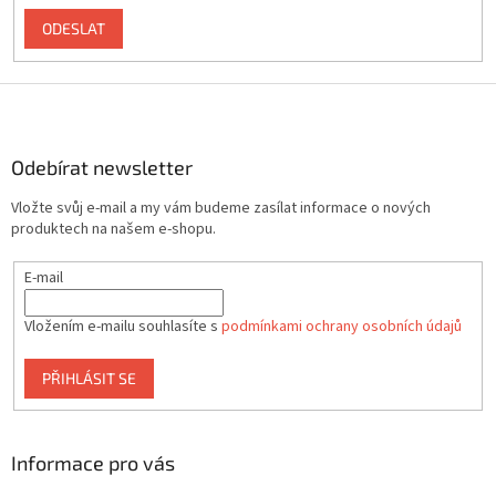
ODESLAT
Z
á
p
a
Odebírat newsletter
t
Vložte svůj e-mail a my vám budeme zasílat informace o nových
í
produktech na našem e-shopu.
E-mail
Vložením e-mailu souhlasíte s
podmínkami ochrany osobních údajů
PŘIHLÁSIT SE
Informace pro vás