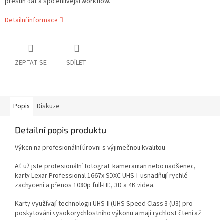
přesun dat a spolehlivější workflow.
Detailní informace
ZEPTAT SE
SDÍLET
Popis
Diskuze
Detailní popis produktu
Výkon na profesionální úrovni s výjimečnou kvalitou
Ať už jste profesionální fotograf, kameraman nebo nadšenec,
karty Lexar Professional 1667x SDXC UHS-II usnadňují rychlé
zachycení a přenos 1080p full-HD, 3D a 4K videa.
Karty využívají technologii UHS-II (UHS Speed ​​Class 3 (U3) pro
poskytování vysokorychlostního výkonu a mají rychlost čtení až