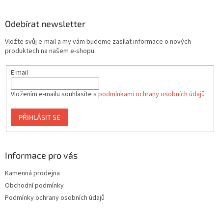
á
p
a
Odebírat newsletter
t
Vložte svůj e-mail a my vám budeme zasílat informace o nových
í
produktech na našem e-shopu.
E-mail
Vložením e-mailu souhlasíte s
podmínkami ochrany osobních údajů
PŘIHLÁSIT SE
Informace pro vás
Kamenná prodejna
Obchodní podmínky
Podmínky ochrany osobních údajů