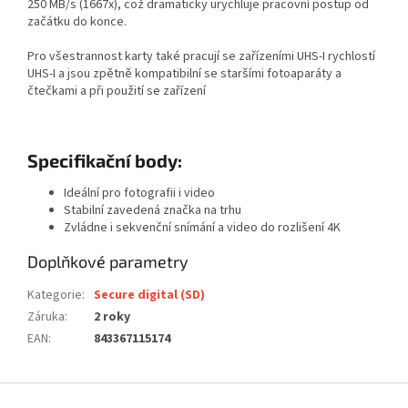
250 MB/s (1667x), což dramaticky urychluje pracovní postup od
začátku do konce.
Pro všestrannost karty také pracují se zařízeními UHS-I rychlostí
UHS-I a jsou zpětně kompatibilní se staršími fotoaparáty a
čtečkami a při použití se zařízení
Specifikační body:
Ideální pro fotografii i video
Stabilní zavedená značka na trhu
Zvládne i sekvenční snímání a video do rozlišení 4K
Doplňkové parametry
Kategorie
:
Secure digital (SD)
Záruka
:
2 roky
EAN
:
843367115174
Z