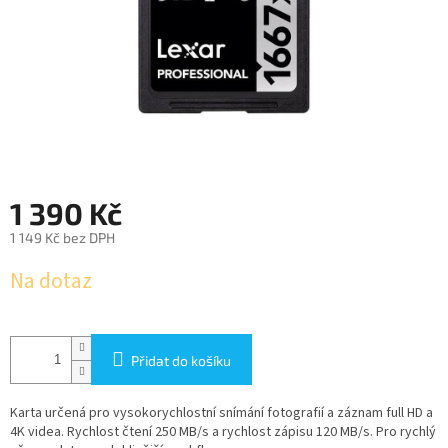
1 390 Kč
1 149 Kč bez DPH
Měrná
Na dotaz
cena:
Přidat do košíku
Karta určená pro vysokorychlostní snímání fotografií a záznam full HD a
4K videa. Rychlost čtení 250 MB/s a rychlost zápisu 120 MB/s. Pro rychlý