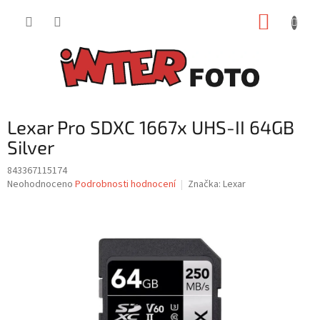
Přejít
NÁKUP
na
obsah
KOŠÍK
Lexar Pro SDXC 1667x UHS-II 64GB
Silver
843367115174
Průměrné
Neohodnoceno
Podrobnosti hodnocení
Značka:
Lexar
hodnocení
produktu
je
0,0
z
5
hvězdiček.