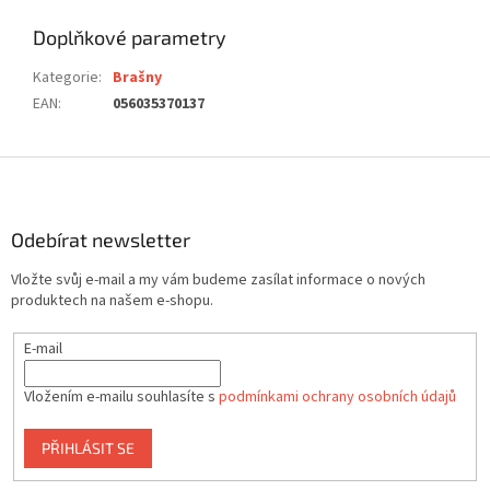
Doplňkové parametry
Kategorie
:
Brašny
EAN
:
056035370137
Z
á
p
a
Odebírat newsletter
t
Vložte svůj e-mail a my vám budeme zasílat informace o nových
í
produktech na našem e-shopu.
E-mail
Vložením e-mailu souhlasíte s
podmínkami ochrany osobních údajů
PŘIHLÁSIT SE