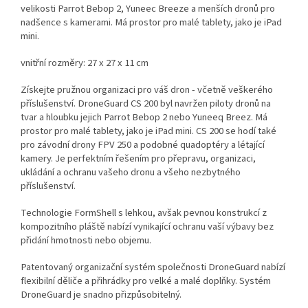
velikosti Parrot Bebop 2, Yuneec Breeze a menších dronů pro
nadšence s kamerami. Má prostor pro malé tablety, jako je iPad
mini.
vnitřní rozměry: 27 x 27 x 11 cm
Získejte pružnou organizaci pro váš dron - včetně veškerého
příslušenství. DroneGuard CS 200 byl navržen piloty dronů na
tvar a hloubku jejich Parrot Bebop 2 nebo Yuneeq Breez. Má
prostor pro malé tablety, jako je iPad mini. CS 200 se hodí také
pro závodní drony FPV 250 a podobné quadoptéry a létající
kamery. Je perfektním řešením pro přepravu, organizaci,
ukládání a ochranu vašeho dronu a všeho nezbytného
příslušenství.
Technologie FormShell s lehkou, avšak pevnou konstrukcí z
kompozitního pláště nabízí vynikající ochranu vaší výbavy bez
přidání hmotnosti nebo objemu.
Patentovaný organizační systém společnosti DroneGuard nabízí
flexibilní děliče a přihrádky pro velké a malé doplňky. Systém
DroneGuard je snadno přizpůsobitelný.