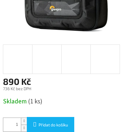
890 Kč
736 Kč bez DPH
Měrná
Skladem
(1 ks)
cena:
Přidat do košíku