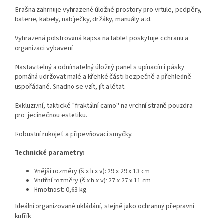
Brašna zahrnuje vyhrazené úložné prostory pro vrtule, podpěry,
baterie, kabely, nabíječky, držáky, manuály atd.
Vyhrazená polstrovaná kapsa na tablet poskytuje ochranu a
organizaci vybavení.
Nastavitelný a odnímatelný úložný panel s upínacími pásky
pomáhá udržovat malé a křehké části bezpečně a přehledně
uspořádané. Snadno se vzít, jít a létat.
Exkluzivní, taktické "fraktální camo" na vrchní straně pouzdra
pro jedinečnou estetiku.
Robustní rukojeť a připevňovací smyčky.
Technické parametry:
Vnější rozměry (š x h x v): 29 x 29 x 13 cm
Vnitřní rozměry (š x h x v): 27 x 27 x 11 cm
Hmotnost: 0,63 kg
Ideální organizované ukládání, stejně jako ochranný přepravní
kufřík