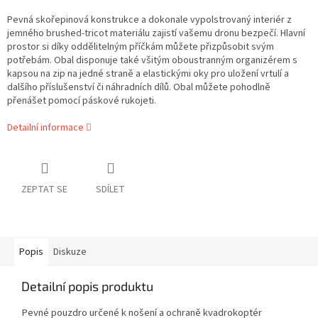
Pevná skořepinová konstrukce a dokonale vypolstrovaný interiér z
jemného brushed-tricot materiálu zajistí vašemu dronu bezpečí. Hlavní
prostor si díky oddělitelným příčkám můžete přizpůsobit svým
potřebám. Obal disponuje také všitým oboustranným organizérem s
kapsou na zip na jedné straně a elastickými oky pro uložení vrtulí a
dalšího příslušenství či náhradních dílů. Obal můžete pohodlně
přenášet pomocí páskové rukojeti.
Detailní informace
ZEPTAT SE
SDÍLET
Popis
Diskuze
Detailní popis produktu
Pevné pouzdro určené k nošení a ochraně kvadrokoptér