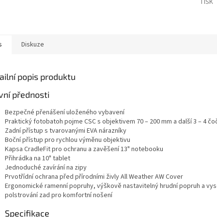
TISK
s
Diskuze
ailní popis produktu
vní přednosti
Bezpečné přenášení uloženého vybavení
Praktický fotobatoh pojme CSC s objektivem 70 – 200 mm a další 3 – 4 čo
Zadní přístup s tvarovanými EVA nárazníky
Boční přístup pro rychlou výměnu objektivu
Kapsa CradleFit pro ochranu a zavěšení 13" notebooku
Přihrádka na 10" tablet
Jednoduché zavírání na zipy
Prvotřídní ochrana před přírodními živly All Weather AW Cover
Ergonomické ramenní popruhy, výškově nastavitelný hrudní popruh a vyso
polstrování zad pro komfortní nošení
Specifikace