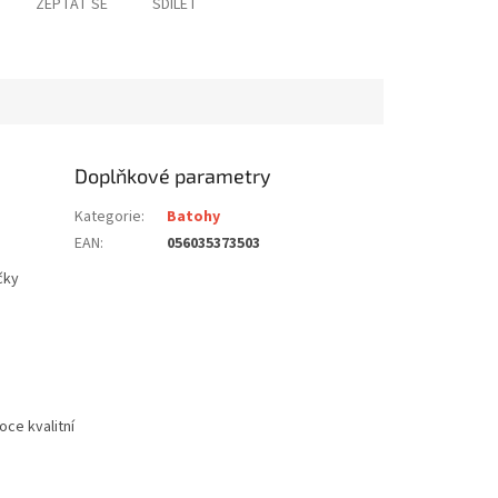
ZEPTAT SE
SDÍLET
Doplňkové parametry
Kategorie
:
Batohy
EAN
:
056035373503
čky
ce kvalitní