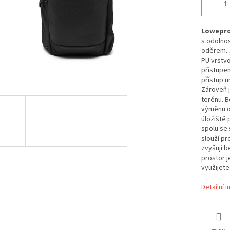
Lowepro 
s
odolnost
oděrem. J
PU vrstv
přístupem
přístup u
Zároveň j
terénu. B
výměnu ob
úložiště 
spolu se
slouží pr
zvyšují 
prostor j
využijet
Detailní 