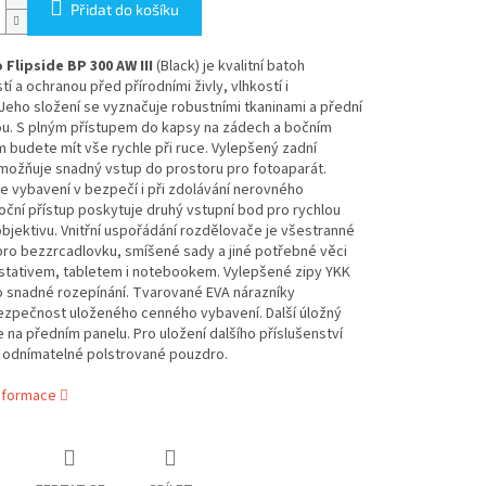
Přidat do košíku
Flipside BP 300 AW III
(Black) je kvalitní batoh
í a ochranou před přírodními živly, vlhkostí i
eho složení se vyznačuje robustními tkaninami a přední
ou. S plným přístupem do kapsy na zádech a bočním
 budete mít vše rychle při ruce. Vylepšený zadní
možňuje snadný vstup do prostoru pro fotoaparát.
e vybavení v bezpečí i při zdolávání nerovného
oční přístup poskytuje druhý vstupní bod pro rychlou
jektivu. Vnitřní uspořádání rozdělovače je všestranné
pro bezzrcadlovku, smíšené sady a jiné potřebné věci
 stativem, tabletem i notebookem. Vylepšené zipy YKK
o snadné rozepínání. Tvarované EVA nárazníky
bezpečnost uloženého cenného vybavení. Další úložný
e na předním panelu. Pro uložení dalšího příslušenství
e odnímatelné polstrované pouzdro.
informace