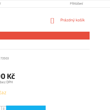
 OSOBNÍCH ÚDAJŮ
Přihlášení
NÁKUPNÍ
Prázdný košík
KOŠÍK
373503
90 Kč
 bez DPH
taz