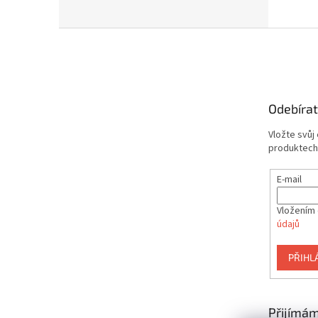
Z
á
p
a
t
Odebírat
í
Vložte svůj
produktech
E-mail
Vložením 
údajů
PŘIHL
Přijímám