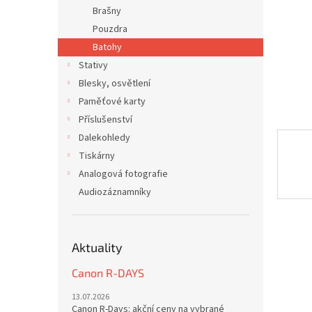
n
Brašny
e
Pouzdra
l
Batohy
Stativy
Blesky, osvětlení
Paměťové karty
Příslušenství
Dalekohledy
Tiskárny
Analogová fotografie
Audiozáznamníky
Aktuality
Canon R-DAYS
13.07.2026
Canon R-Days: akční ceny na vybrané