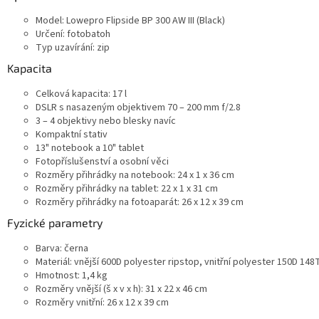
Model: Lowepro Flipside BP 300 AW III (Black)
Určení: fotobatoh
Typ uzavírání: zip
Kapacita
Celková kapacita: 17 l
DSLR s nasazeným objektivem 70 – 200 mm f/2.8
3 – 4 objektivy nebo blesky navíc
Kompaktní stativ
13" notebook a 10" tablet
Fotopříslušenství a osobní věci
Rozměry přihrádky na notebook: 24 x 1 x 36 cm
Rozměry přihrádky na tablet: 22 x 1 x 31 cm
Rozměry přihrádky na fotoaparát: 26 x 12 x 39 cm
Fyzické parametry
Barva: černa
Materiál: vnější 600D polyester ripstop, vnitřní polyester 150D 148
Hmotnost: 1,4 kg
Rozměry vnější (š x v x h): 31 x 22 x 46 cm
Rozměry vnitřní: 26 x 12 x 39 cm