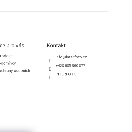
ce pro vás
Kontakt
rodejna
info
@
interfoto.cz
podmínky
+420 605 960 877
ochrany osobních
INTERFOTO