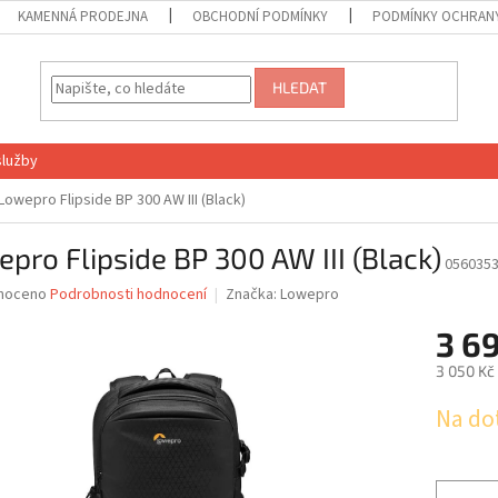
KAMENNÁ PRODEJNA
OBCHODNÍ PODMÍNKY
PODMÍNKY OCHRANY
HLEDAT
služby
Lowepro Flipside BP 300 AW III (Black)
pro Flipside BP 300 AW III (Black)
056035
né
noceno
Podrobnosti hodnocení
Značka:
Lowepro
ní
3 6
u
3 050 Kč
Měrná
Na do
cena:
ek.