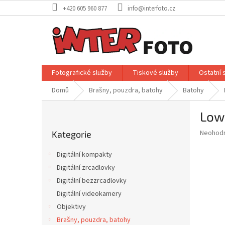
Přejít
+420 605 960 877
info@interfoto.cz
na
obsah
Fotografické služby
Tiskové služby
Ostatní 
Domů
Brašny, pouzdra, batohy
Batohy
P
Lowe
o
Přeskočit
s
Průměr
Neohod
Kategorie
kategorie
t
hodnoce
r
produkt
Digitální kompakty
a
je
Digitální zrcadlovky
0,0
n
z
Digitální bezzrcadlovky
n
5
í
Digitální videokamery
hvězdič
p
Objektivy
a
Brašny, pouzdra, batohy