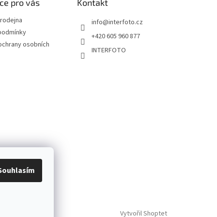
ce pro vás
Kontakt
rodejna
info
@
interfoto.cz
podmínky
+420 605 960 877
ochrany osobních
INTERFOTO
Souhlasím
Vytvořil Shoptet