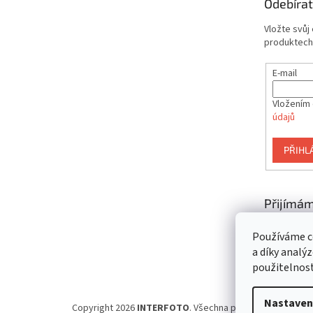
Odebírat
í
Vložte svůj
produktech
E-mail
Vložením 
údajů
PŘIHL
Přijímám
platby
Používáme c
a díky analý
použitelnos
Nastaven
Copyright 2026
INTERFOTO
. Všechna práva vyhrazena.