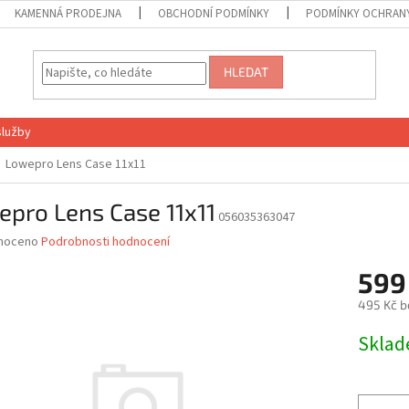
KAMENNÁ PRODEJNA
OBCHODNÍ PODMÍNKY
PODMÍNKY OCHRANY
HLEDAT
služby
Lowepro Lens Case 11x11
pro Lens Case 11x11
056035363047
né
noceno
Podrobnosti hodnocení
ní
599
u
495 Kč b
Měrná
Skla
cena:
ek.