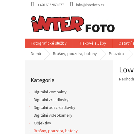
Přejít
+420 605 960 877
info@interfoto.cz
na
obsah
Fotografické služby
Tiskové služby
Ostatní 
Domů
Brašny, pouzdra, batohy
Pouzdra
P
Lowe
o
Přeskočit
s
Průměr
Neohod
Kategorie
kategorie
t
hodnoce
r
produkt
Digitální kompakty
a
je
Digitální zrcadlovky
0,0
n
z
Digitální bezzrcadlovky
n
5
í
Digitální videokamery
hvězdič
p
Objektivy
a
Brašny, pouzdra, batohy