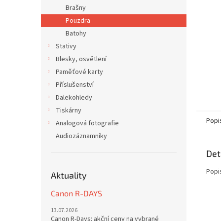
n
Brašny
e
Pouzdra
l
Batohy
Stativy
Blesky, osvětlení
Paměťové karty
Příslušenství
Dalekohledy
Tiskárny
Popi
Analogová fotografie
Audiozáznamníky
Det
Popi
Aktuality
Canon R-DAYS
13.07.2026
Canon R-Days: akční ceny na vybrané