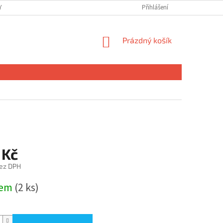
 OSOBNÍCH ÚDAJŮ
Přihlášení
NÁKUPNÍ
Prázdný košík
KOŠÍK
 Kč
ez DPH
dem
(2 ks)