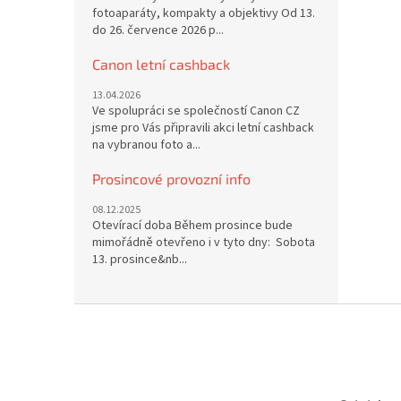
fotoaparáty, kompakty a objektivy Od 13.
do 26. července 2026 p...
Canon letní cashback
13.04.2026
Ve spolupráci se společností Canon CZ
jsme pro Vás připravili akci letní cashback
na vybranou foto a...
Prosincové provozní info
08.12.2025
Otevírací doba Během prosince bude
mimořádně otevřeno i v tyto dny: Sobota
13. prosince&nb...
Z
á
p
a
t