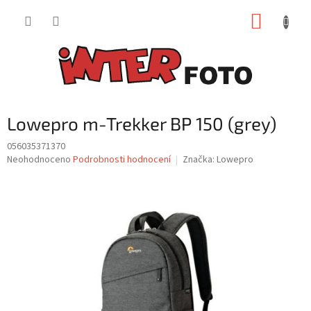
Přejít
NÁKUP
na
obsah
KOŠÍK
Lowepro m-Trekker BP 150 (grey)
056035371370
Průměrné
Neohodnoceno
Podrobnosti hodnocení
Značka:
Lowepro
hodnocení
produktu
je
0,0
z
5
hvězdiček.