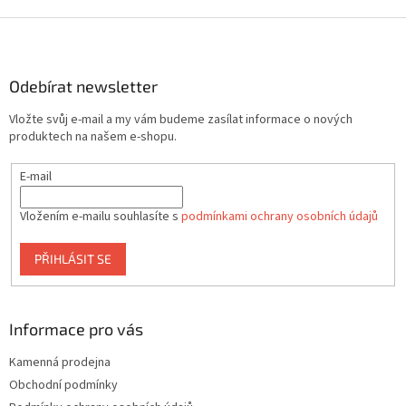
Z
á
p
a
Odebírat newsletter
t
Vložte svůj e-mail a my vám budeme zasílat informace o nových
í
produktech na našem e-shopu.
E-mail
Vložením e-mailu souhlasíte s
podmínkami ochrany osobních údajů
PŘIHLÁSIT SE
Informace pro vás
Kamenná prodejna
Obchodní podmínky