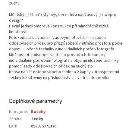
suchu.
Městský („Urban“) stylový, decentní a nadčasový „Lowepro
design“
Pevná jednokomorová konstrukce při mimořádně nízké
hmotnosti
Fotokomora se zadním (zádovým) otevíráním a sadou
oddělovacích příček pro přizpůsobení vnitřního prostoru podle
objemu uložené techniky a individuálních potřeb fotografa
Možnost přizpůsobení vnitřního prostoru fotokomory
individuálním potřebám fotografa a objemu uložené techniky
pomocí sady oddělovacích příček na suchý zip
Kapsa na 13“ notebook nebo tablet a 2 kapsy z transparentní
technické síťoviny na příslušenství na vnitřní straně víka
Doplňkové parametry
Kategorie
:
Batohy
Záruka
:
2 roky
EAN
:
056035371370