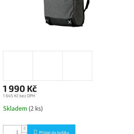
1 990 Kč
1 645 Kč bez DPH
Měrná
Skladem
(2 ks)
cena:
Přidat do košíku