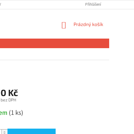
 OSOBNÍCH ÚDAJŮ
Přihlášení
NÁKUPNÍ
Prázdný košík
KOŠÍK
90 Kč
 bez DPH
dem
(1 ks)