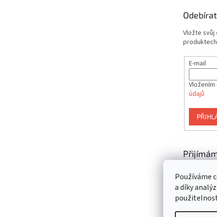
t
Odebírat
í
Vložte svůj
produktech
E-mail
Vložením 
údajů
PŘIHL
Přijímám
platby
Používáme c
a díky analý
použitelnos