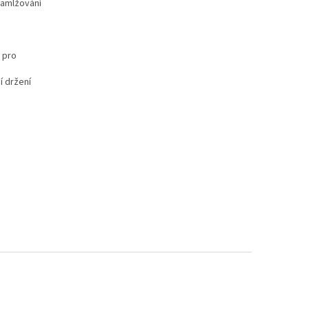
zamlžování
 pro
í držení