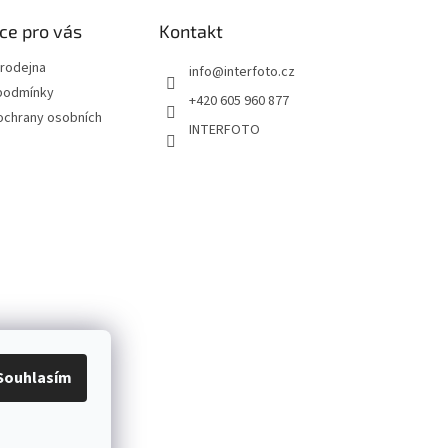
ce pro vás
Kontakt
rodejna
info
@
interfoto.cz
podmínky
+420 605 960 877
ochrany osobních
INTERFOTO
Souhlasím