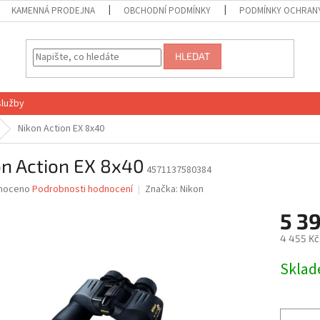
KAMENNÁ PRODEJNA
OBCHODNÍ PODMÍNKY
PODMÍNKY OCHRANY
HLEDAT
služby
Nikon Action EX 8x40
on Action EX 8x40
4571137580384
né
noceno
Podrobnosti hodnocení
Značka:
Nikon
ní
5 3
u
4 455 Kč
Měrná
Skla
cena:
ek.