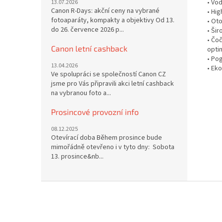
• Vo
13.07.2026
Canon R-Days: akční ceny na vybrané
• Hig
fotoaparáty, kompakty a objektivy Od 13.
• Ot
do 26. července 2026 p...
• Ši
• Čo
Canon letní cashback
optim
• Po
13.04.2026
• Eko
Ve spolupráci se společností Canon CZ
jsme pro Vás připravili akci letní cashback
na vybranou foto a...
Prosincové provozní info
08.12.2025
Otevírací doba Během prosince bude
mimořádně otevřeno i v tyto dny: Sobota
13. prosince&nb...
Z
á
p
a