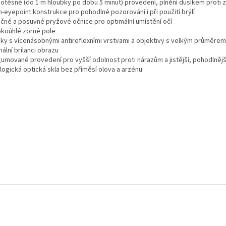
dotěsné (do 1 m hloubky po dobu 5 minut) provedení, plnění dusíkem proti 
h-eyepoint konstrukce pro pohodlné pozorování i při použití brýlí
očné a posuvné pryžové očnice pro optimální umístění očí
rokoúhlé zorné pole
čky s vícenásobnými antireflexními vrstvami a objektivy s velkým průměrem
ální brilanci obrazu
gumované provedení pro vyšší odolnost proti nárazům a jistější, pohodlnějš
logická optická skla bez příměsí olova a arzénu