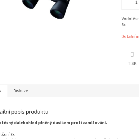
Vodotěsn
8x.
Detailní 
TISK
s
Diskuze
ailní popis produktu
těsný dalekohled plněný dusíkem proti zamlžování.
tšení 8x