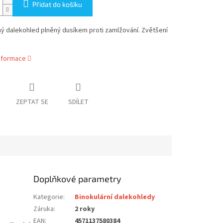
Přidat do košíku
ý dalekohled plněný dusíkem proti zamlžování. Zvětšení
informace
ZEPTAT SE
SDÍLET
Doplňkové parametry
Kategorie
:
Binokulární dalekohledy
Záruka
:
2 roky
EAN
:
4571137580384