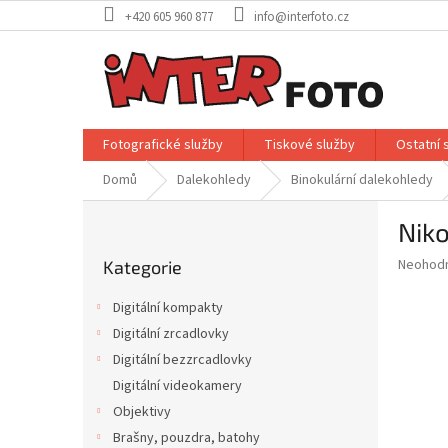
Přejít
+420 605 960 877
info@interfoto.cz
na
obsah
Fotografické služby
Tiskové služby
Ostatní 
Domů
Dalekohledy
Binokulární dalekohledy
P
Nik
o
Přeskočit
s
Průměr
Neohod
Kategorie
kategorie
t
hodnoce
r
produkt
Digitální kompakty
a
je
Digitální zrcadlovky
0,0
n
z
Digitální bezzrcadlovky
n
5
í
Digitální videokamery
hvězdič
p
Objektivy
a
Brašny, pouzdra, batohy