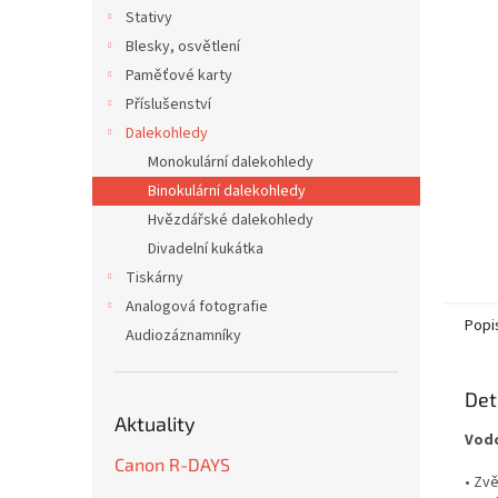
n
Stativy
e
Blesky, osvětlení
l
Paměťové karty
Příslušenství
Dalekohledy
Monokulární dalekohledy
Binokulární dalekohledy
Hvězdářské dalekohledy
Divadelní kukátka
Tiskárny
Analogová fotografie
Popi
Audiozáznamníky
Det
Aktuality
Vodo
Canon R-DAYS
• Zvě