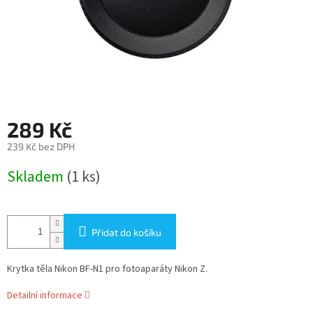
289 Kč
239 Kč bez DPH
Měrná
Skladem
(1 ks)
cena:
Přidat do košíku
Krytka těla Nikon BF-N1 pro fotoaparáty Nikon Z.
Detailní informace