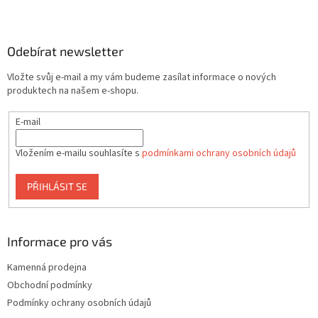
Z
á
p
a
Odebírat newsletter
t
Vložte svůj e-mail a my vám budeme zasílat informace o nových
í
produktech na našem e-shopu.
E-mail
Vložením e-mailu souhlasíte s
podmínkami ochrany osobních údajů
PŘIHLÁSIT SE
Informace pro vás
Kamenná prodejna
Obchodní podmínky
Podmínky ochrany osobních údajů