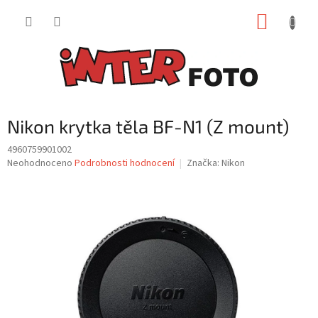
Přejít
NÁKUP
na
obsah
KOŠÍK
Nikon krytka těla BF-N1 (Z mount)
4960759901002
Průměrné
Neohodnoceno
Podrobnosti hodnocení
Značka:
Nikon
hodnocení
produktu
je
0,0
z
5
hvězdiček.