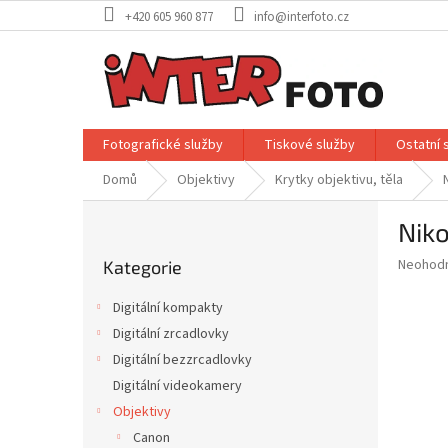
Přejít
+420 605 960 877
info@interfoto.cz
na
obsah
Fotografické služby
Tiskové služby
Ostatní 
Domů
Objektivy
Krytky objektivu, těla
P
Niko
o
Přeskočit
s
Průměr
Neohod
Kategorie
kategorie
t
hodnoce
r
produkt
Digitální kompakty
a
je
Digitální zrcadlovky
0,0
n
z
Digitální bezzrcadlovky
n
5
í
Digitální videokamery
hvězdič
p
Objektivy
a
Canon