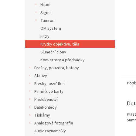
n
Nikon
e
Sigma
l
Tamron
OM system
Filtry
Krytky objektivu, těla
Sluneční clony
Konvertory a předsádky
Brašny, pouzdra, batohy
Stativy
Popi
Blesky, osvětlení
Paměťové karty
Příslušenství
Det
Dalekohledy
Plas
Tiskárny
58m
Analogová fotografie
Audiozáznamníky