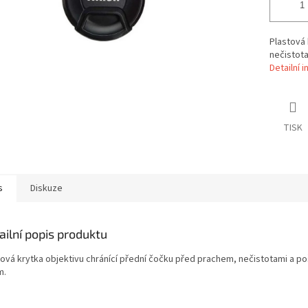
Plastová 
nečistot
Detailní 
TISK
s
Diskuze
ailní popis produktu
tová krytka objektivu chránící přední čočku před prachem, nečistotami a p
m.