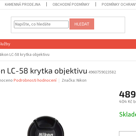
KAMENNÁ PRODEJNA
OBCHODNÍ PODMÍNKY
PODMÍNKY OCHRANY
HLEDAT
služby
Nikon LC-58 krytka objektivu
n LC-58 krytka objektivu
4960759023582
né
noceno
Podrobnosti hodnocení
Značka:
Nikon
ní
489
u
404 Kč 
Měrná
Skla
cena:
ek.