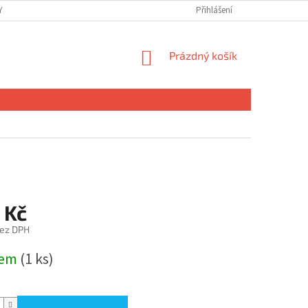
 OSOBNÍCH ÚDAJŮ
Přihlášení
NÁKUPNÍ
Prázdný košík
KOŠÍK
 Kč
bez DPH
dem
(1 ks)