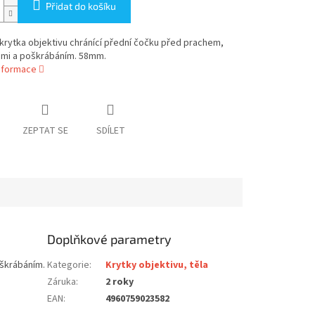
Přidat do košíku
krytka objektivu chránící přední čočku před prachem,
ami a poškrábáním. 58mm.
informace
ZEPTAT SE
SDÍLET
Doplňkové parametry
oškrábáním.
Kategorie
:
Krytky objektivu, těla
Záruka
:
2 roky
EAN
:
4960759023582