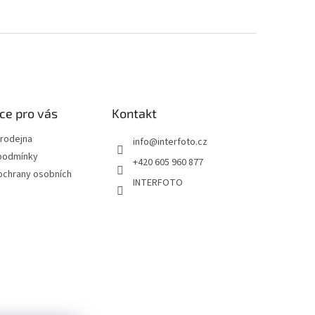
ce pro vás
Kontakt
rodejna
info
@
interfoto.cz
podmínky
+420 605 960 877
ochrany osobních
INTERFOTO