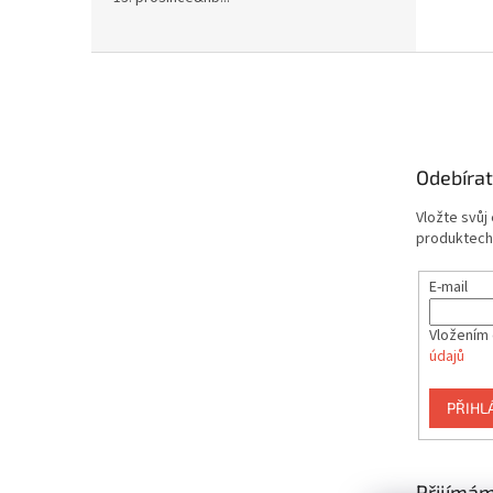
Z
á
p
a
t
Odebírat
í
Vložte svůj
produktech
E-mail
Vložením 
údajů
PŘIHL
Přijímám