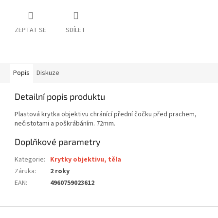
ZEPTAT SE
SDÍLET
Popis
Diskuze
Detailní popis produktu
Plastová krytka objektivu chránící přední čočku před prachem,
nečistotami a poškrábáním. 72mm.
Doplňkové parametry
Kategorie
:
Krytky objektivu, těla
Záruka
:
2 roky
EAN
:
4960759023612
Z