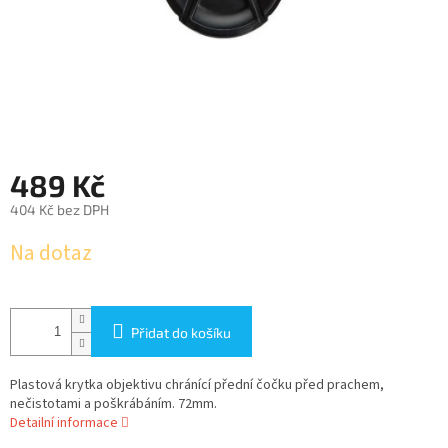
489 Kč
404 Kč bez DPH
Měrná
Na dotaz
cena:
Přidat do košíku
Plastová krytka objektivu chránící přední čočku před prachem,
nečistotami a poškrábáním. 72mm.
Detailní informace