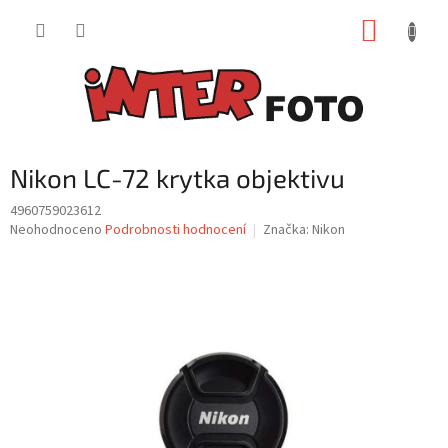
Přejít
NÁKUP
na
obsah
KOŠÍK
Nikon LC-72 krytka objektivu
4960759023612
Průměrné
Neohodnoceno
Podrobnosti hodnocení
Značka:
Nikon
hodnocení
produktu
je
0,0
z
5
hvězdiček.