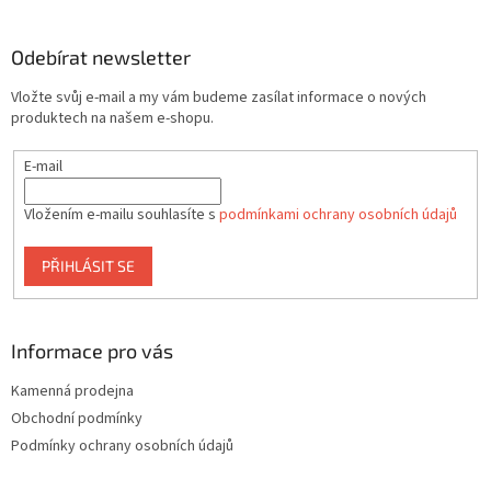
á
p
a
Odebírat newsletter
t
Vložte svůj e-mail a my vám budeme zasílat informace o nových
í
produktech na našem e-shopu.
E-mail
Vložením e-mailu souhlasíte s
podmínkami ochrany osobních údajů
PŘIHLÁSIT SE
Informace pro vás
Kamenná prodejna
Obchodní podmínky
Podmínky ochrany osobních údajů