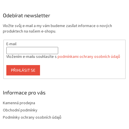
á
p
a
Odebírat newsletter
t
Vložte svůj e-mail a my vám budeme zasílat informace o nových
í
produktech na našem e-shopu.
E-mail
Vložením e-mailu souhlasíte s
podmínkami ochrany osobních údajů
PŘIHLÁSIT SE
Informace pro vás
Kamenná prodejna
Obchodní podmínky
Podmínky ochrany osobních údajů