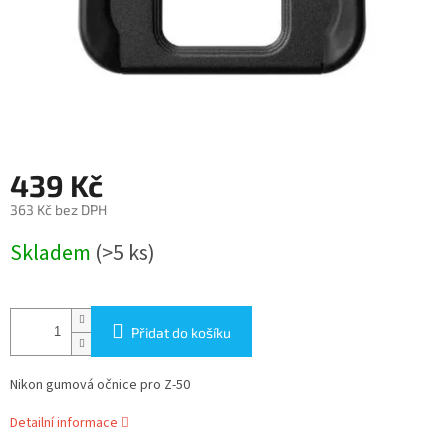
439 Kč
363 Kč bez DPH
Měrná
Skladem
(>5 ks)
cena:
Přidat do košíku
Nikon gumová očnice pro Z-50
Detailní informace