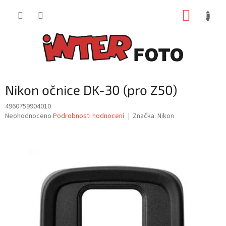
Přejít
NÁKUP
na
obsah
KOŠÍK
Nikon očnice DK-30 (pro Z50)
4960759904010
Průměrné
Neohodnoceno
Podrobnosti hodnocení
Značka:
Nikon
hodnocení
produktu
je
0,0
z
5
hvězdiček.