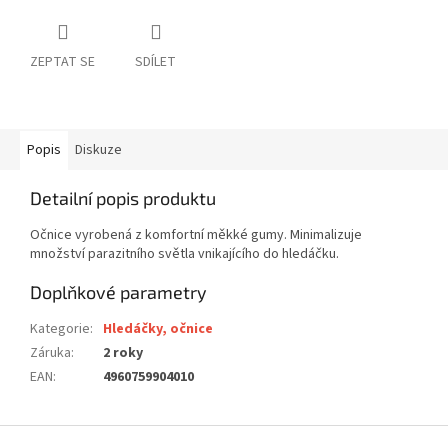
ZEPTAT SE
SDÍLET
Popis
Diskuze
Detailní popis produktu
Očnice vyrobená z komfortní měkké gumy. Minimalizuje
množství parazitního světla vnikajícího do hledáčku.
Doplňkové parametry
Kategorie
:
Hledáčky, očnice
Záruka
:
2 roky
EAN
:
4960759904010
Z