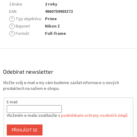
Záruka
:
2 roky
EAN
:
4960759903372
?
Typ objektivu
:
Prime
?
Bajonet
:
Nikon Z
?
Formát
:
Full-frame
Z
á
p
a
Odebírat newsletter
t
Vložte svůj e-mail a my vám budeme zasílat informace o nových
í
produktech na našem e-shopu.
E-mail
Vložením e-mailu souhlasíte s
podmínkami ochrany osobních údajů
PŘIHLÁSIT SE