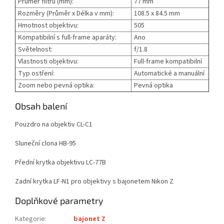
Průměr filtru (mm):
77 mm
Rozměry (Průměr x Délka v mm):
108.5 x 84.5 mm
Hmotnost objektivu:
505
Kompatibilní s full-frame aparáty:
Ano
Světelnost:
f/1.8
Vlastnosti objektivu:
Full-frame kompatibilní
Typ ostření:
Automatické a manuální
Zoom nebo pevná optika:
Pevná optika
Obsah balení
Pouzdro na objektiv CL-C1
Sluneční clona HB-95
Přední krytka objektivu LC-77B
Zadní krytka LF-N1 pro objektivy s bajonetem Nikon Z
Doplňkové parametry
Kategorie
:
bajonet Z