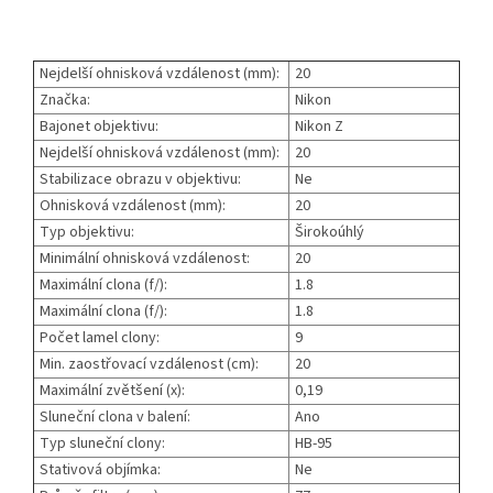
Nejdelší ohnisková vzdálenost (mm):
20
Značka:
Nikon
Bajonet objektivu:
Nikon Z
Nejdelší ohnisková vzdálenost (mm):
20
Stabilizace obrazu v objektivu:
Ne
Ohnisková vzdálenost (mm):
20
Typ objektivu:
Širokoúhlý
Minimální ohnisková vzdálenost:
20
Maximální clona (f/):
1.8
Maximální clona (f/):
1.8
Počet lamel clony:
9
Min. zaostřovací vzdálenost (cm):
20
Maximální zvětšení (x):
0,19
Sluneční clona v balení:
Ano
Typ sluneční clony:
HB-95
Stativová objímka:
Ne