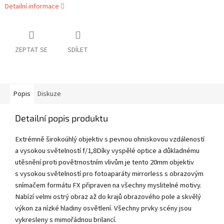
Detailní informace
ZEPTAT SE
SDÍLET
Popis
Diskuze
Detailní popis produktu
Extrémně širokoúhlý objektiv s pevnou ohniskovou vzdáleností
a vysokou světelností f/1,8Díky vyspělé optice a důkladnému
utěsnění proti povětrnostním vlivům je tento 20mm objektiv
s vysokou světelností pro fotoaparáty mirrorless s obrazovým
snímačem formátu FX připraven na všechny myslitelné motivy.
Nabízí velmi ostrý obraz až do krajů obrazového pole a skvělý
výkon za nízké hladiny osvětlení. Všechny prvky scény jsou
vykresleny s mimořádnou brilancí.