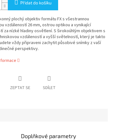
Přidat do košíku
konný plochý objektiv formátu FX s všestrannou
u vzdáleností 26 mm, ostrou optikou a vynikající
í za nízké hladiny osvětlení. S širokoúhlým objektivem s
niskovou vzdáleností a vyšší světelností, který je takto
udete vždy připraveni zachytit působivé snímky z vaší
edinečné perspektivy.
informace
ZEPTAT SE
SDÍLET
Doplňkové parametry