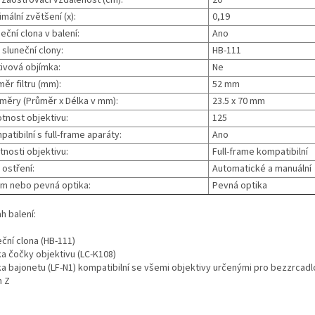
. zaostřovací vzdálenost (cm):
20
mální zvětšení (x):
0,19
eční clona v balení:
Ano
sluneční clony:
HB-111
tivová objímka:
Ne
ěr filtru (mm):
52 mm
měry (Průměr x Délka v mm):
23.5 x 70 mm
tnost objektivu:
125
atibilní s full-frame aparáty:
Ano
tnosti objektivu:
Full-frame kompatibilní
 ostření:
Automatické a manuální
m nebo pevná optika:
Pevná optika
h balení:
ční clona (HB-111)
ka čočky objektivu (LC-K108)
ka bajonetu (LF-N1) kompatibilní se všemi objektivy určenými pro bezzrcad
n Z