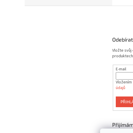
Z
á
p
a
t
Odebírat
í
Vložte svůj
produktech
E-mail
Vložením 
údajů
PŘIHL
Přijímám
platby