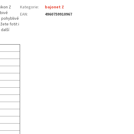
Nikon Z
Kategorie
:
bajonet Z
obivé
EAN
:
4960759910967
i pohyblivé
ete fotit i
 další