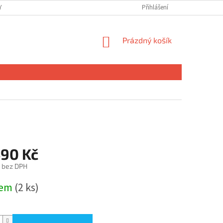
 OSOBNÍCH ÚDAJŮ
Přihlášení
NÁKUPNÍ
Prázdný košík
KOŠÍK
490 Kč
č bez DPH
dem
(2 ks)