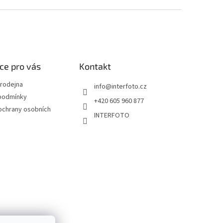
ce pro vás
Kontakt
rodejna
info
@
interfoto.cz
podmínky
+420 605 960 877
ochrany osobních
INTERFOTO