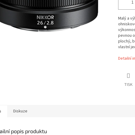
Malý a vý
ohniskovo
výkonnost
pevnou oh
plochý, b
vlastní j
Detailní 
TISK
s
Diskuze
ailní popis produktu