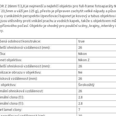
R Z 26mm f/2,8 je nejmenší a nejlehčí objektiv pro full-frame fotoaparáty 
 23,5mm a váží jen 125 g), přesto je připraven zachytit velké nápady a půs
ky z unikátních perspektiv.
Upevňovací bajonet je kovový a tubus objektivu 
 jsou utěsněny proti vnikání prachu a vodních kapek, takže s objektivem můž
příznivého počasí. Objektiv je vhodný pro pouliční scény, krajiny, interiéry i
vy.
šená odolnost konstrukce:
true
delší ohnisková vzdálenost (mm):
26
čka:
Nikon
net objektivu:
Nikon Z
delší ohnisková vzdálenost (mm):
26
ilizace obrazu v objektivu:
Ne
isková vzdálenost (mm):
26
 objektivu:
Širokoúhlý
imální ohnisková vzdálenost:
26
mální clona (f/):
2.8
mální clona (f/):
2.8
et lamel clony:
7