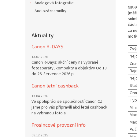
Analogová fotografie
NIKKO
Audiozáznamníky
(měří
sním
části
za ne
Aktuality
moti
Canon R-DAYS
Zvý
Nej
13.07.2026
Canon R-Days: akční ceny na vybrané
Zna
fotoaparáty, kompakty a objektivy Od 13.
Bajo
do 26. července 2026 p...
Nej
Canon letní cashback
Stab
Ohn
13.04.2026
Typ
Ve spolupráci se společností Canon CZ
jsme pro Vás připravili akci letní cashback
Min
na vybranou foto a...
Maxi
Maxi
Prosincové provozní info
Poč
08.12.2025