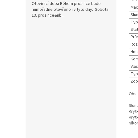
Min
Otevírací doba Během prosince bude
Maxi
mimořádně otevřeno i v tyto dny: Sobota
Slun
13. prosince&nb...
Typ 
Sta
Prům
Roz
Hmo
Komp
Vlas
Typ
Zoo
Obsa
Slune
Kryt
Kryt
Niko