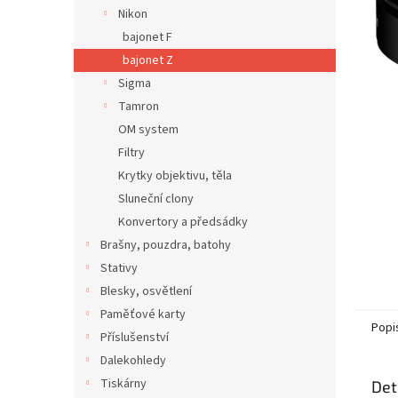
n
Nikon
e
bajonet F
l
bajonet Z
Sigma
Tamron
OM system
Filtry
Krytky objektivu, těla
Sluneční clony
Konvertory a předsádky
Brašny, pouzdra, batohy
Stativy
Blesky, osvětlení
Paměťové karty
Popi
Příslušenství
Dalekohledy
Tiskárny
Det