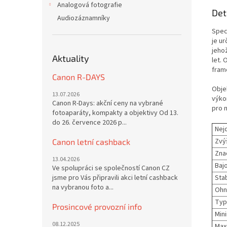
Analogová fotografie
Det
Audiozáznamníky
Spec
je u
jeho
Aktuality
let.
fram
Canon R-DAYS
Obje
13.07.2026
výkon
Canon R-Days: akční ceny na vybrané
pro 
fotoaparáty, kompakty a objektivy Od 13.
do 26. července 2026 p...
Nej
Zvý
Canon letní cashback
Zna
13.04.2026
Bajo
Ve spolupráci se společností Canon CZ
jsme pro Vás připravili akci letní cashback
Stab
na vybranou foto a...
Ohn
Typ
Prosincové provozní info
Min
08.12.2025
Maxi