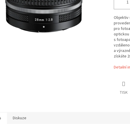
Objektiv 
provedení
pro fotoa
optickou 
s fotoapa
vzdáleno
a výrazné
získáte 2
Detailní 
TISK
s
Diskuze