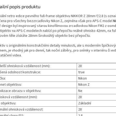
ailní popis produktu
iální retro edice pevného full-frame objektivu NIKKOR Z 28mm f/2.8 (s ozna
rčena pro všechny bezzrcadlovky Nikon Z, zejména však pro APS-C model
N
ž design byl inspirovaný starou kinofilmovou zrcadlovkou Nikon FM2 z osm
 Objektiv na APS-C modelech nabízí po přepočtu reálné ohnisko 42mm, na full
ovém těle získáte 28mm širokoúhlý objektiv bez přepočtu.
ktiv s originálními konstrukčními detaily minulosti, ale s moderním špičkov
em, je vhodný jak pro denní, tak noční záběry, pro snímky v interiéru či ext
natáčení videa.
delší ohnisková vzdálenost (mm):
28
šená odolnost konstrukce:
true
čka:
Nikon
net objektivu:
Nikon Z
ilizace obrazu v objektivu:
Ne
isková vzdálenost (mm):
28
 objektivu:
Základní
imální ohnisková vzdálenost:
28
mální clona (f/):
2.8