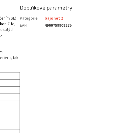
Doplňkové parametry
čením SE)
Kategorie
:
bajonet Z
ikon Z fc,
EAN
:
4960759909275
desátých
-
ým
eriéru, tak