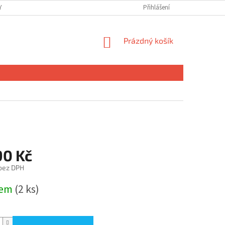
 OSOBNÍCH ÚDAJŮ
Přihlášení
NÁKUPNÍ
Prázdný košík
KOŠÍK
90 Kč
 bez DPH
dem
(2 ks)