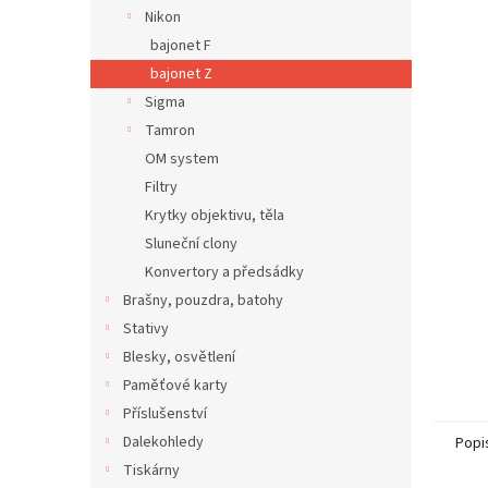
n
Nikon
e
bajonet F
l
bajonet Z
Sigma
Tamron
OM system
Filtry
Krytky objektivu, těla
Sluneční clony
Konvertory a předsádky
Brašny, pouzdra, batohy
Stativy
Blesky, osvětlení
Paměťové karty
Příslušenství
Dalekohledy
Popi
Tiskárny