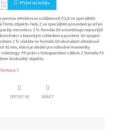
Přidat do košíku
s pevnou ohniskovou vzdáleností f/2,8 ve speciálním
.Tento objektiv řady Z ve speciálním provedení je určen
paráty mirrorless Z fc formátu DX a kombinuje nejnovější
konstrukci s klasickým vzhledem a pocitem. Ve spojení
rátem Z fc získáte na formátu DX ekvivalent ohniskové
sti 42 mm, která je ideální pro náhodné momentky
 videology. Při práci s fotoaparátem s Nikon Z formátu FX
8mm širokoúhlý objektiv.
informace
ZEPTAT SE
SDÍLET