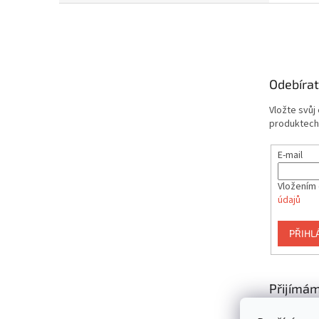
Z
á
p
a
t
Odebírat
í
Vložte svůj
produktech
E-mail
Vložením 
údajů
PŘIHL
Přijímám
platby