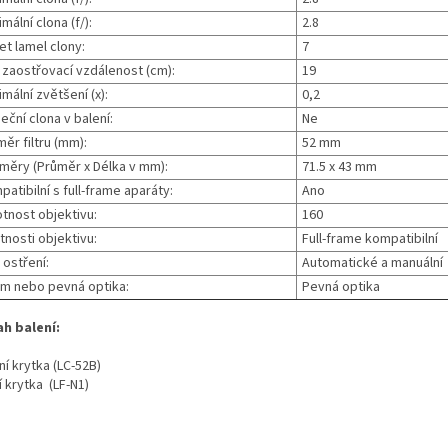
mální clona (f/):
2.8
et lamel clony:
7
. zaostřovací vzdálenost (cm):
19
mální zvětšení (x):
0,2
eční clona v balení:
Ne
ěr filtru (mm):
52 mm
měry (Průměr x Délka v mm):
71.5 x 43 mm
atibilní s full-frame aparáty:
Ano
tnost objektivu:
160
tnosti objektivu:
Full-frame kompatibilní
 ostření:
Automatické a manuální
m nebo pevná optika:
Pevná optika
h balení:
ní krytka (LC-52B)
 krytka (LF-N1)