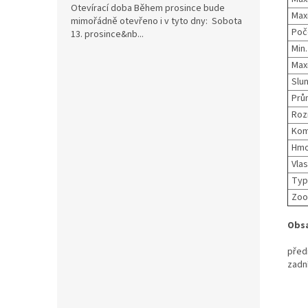
Otevírací doba Během prosince bude
Maxi
mimořádně otevřeno i v tyto dny: Sobota
Poč
13. prosince&nb...
Min
Maxi
Slun
Prům
Roz
Komp
Hmo
Vlas
Typ
Zoo
Obsa
před
zadní