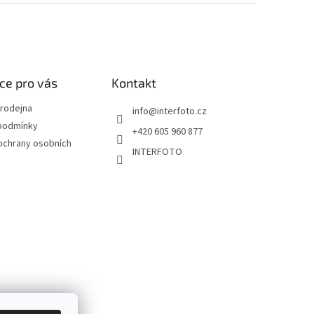
ce pro vás
Kontakt
rodejna
info
@
interfoto.cz
podmínky
+420 605 960 877
ochrany osobních
INTERFOTO