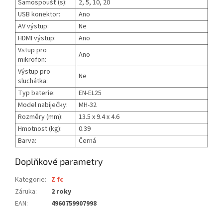
Samospoušť (s):
2, 5, 10, 20
USB konektor:
Ano
AV výstup:
Ne
HDMI výstup:
Ano
Vstup pro
Ano
mikrofon:
Výstup pro
Ne
sluchátka:
Typ baterie:
EN-EL25
Model nabíječky:
MH-32
Rozměry (mm):
13.5 x 9.4 x 4.6
Hmotnost (kg):
0.39
Barva:
Černá
Doplňkové parametry
Kategorie
:
Z fc
Záruka
:
2 roky
EAN
:
4960759907998