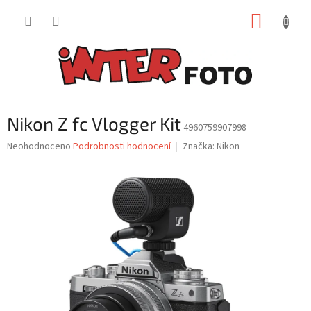
Přejít
NÁKUP
na
obsah
KOŠÍK
Nikon Z fc Vlogger Kit
4960759907998
Průměrné
Neohodnoceno
Podrobnosti hodnocení
Značka:
Nikon
hodnocení
produktu
je
0,0
z
5
hvězdiček.