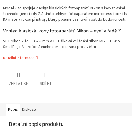
Model Z fc spojuje design klasických fotoaparátů Nikon s inovativními
technologiemi řady Z.S tímto lehkým fotoaparátem mirrorless formátu
DX máte v rukou přístroj , který posune vaši tvořivost do budoucnosti.
Vzhled klasické ikony fotoaparátů Nikon – nyní v řadě Z
SET Nikon Z fc + 16–50mm VR + Dálkové ovládání Nikon ML-L7 + Grip
SmallRig + Mikrofon Sennheiser + ochrana proti větru
Detailní informace
ZEPTAT SE
SDÍLET
Popis
Diskuze
Detailní popis produktu