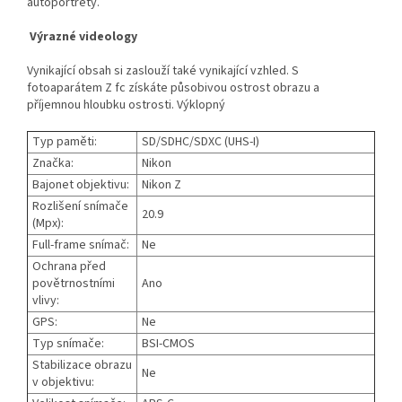
autoportréty.
Výrazné videology
Vynikající obsah si zaslouží také vynikající vzhled. S
fotoaparátem Z fc získáte působivou ostrost obrazu a
příjemnou hloubku ostrosti. Výklopný
Typ paměti:
SD/SDHC/SDXC (UHS-I)
Značka:
Nikon
Bajonet objektivu:
Nikon Z
Rozlišení snímače
20.9
(Mpx):
Full-frame snímač:
Ne
Ochrana před
povětrnostními
Ano
vlivy:
GPS:
Ne
Typ snímače:
BSI-CMOS
Stabilizace obrazu
Ne
v objektivu: