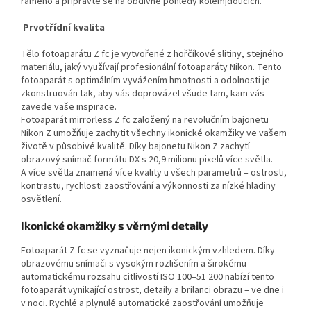
rameno a připravte se na obdivné pohledy kolemjdoucích.
Prvotřídní kvalita
Tělo fotoaparátu Z fc je vytvořené z hořčíkové slitiny, stejného
materiálu, jaký využívají profesionální fotoaparáty Nikon. Tento
fotoaparát s optimálním vyvážením hmotnosti a odolnosti je
zkonstruován tak, aby vás doprovázel všude tam, kam vás
zavede vaše inspirace.
Fotoaparát mirrorless Z fc založený na revolučním bajonetu
Nikon Z umožňuje zachytit všechny ikonické okamžiky ve vašem
životě v působivé kvalitě. Díky bajonetu Nikon Z zachytí
obrazový snímač formátu DX s 20,9 milionu pixelů více světla.
A více světla znamená více kvality u všech parametrů – ostrosti,
kontrastu, rychlosti zaostřování a výkonnosti za nízké hladiny
osvětlení.
Ikonické okamžiky s věrnými detaily
Fotoaparát Z fc se vyznačuje nejen ikonickým vzhledem. Díky
obrazovému snímači s vysokým rozlišením a širokému
automatickému rozsahu citlivostí ISO 100–51 200 nabízí tento
fotoaparát vynikající ostrost, detaily a brilanci obrazu – ve dne i
v noci. Rychlé a plynulé automatické zaostřování umožňuje