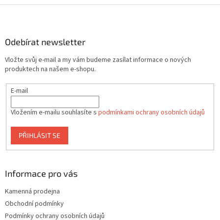
Z
á
p
a
Odebírat newsletter
t
Vložte svůj e-mail a my vám budeme zasílat informace o nových
í
produktech na našem e-shopu.
E-mail
Vložením e-mailu souhlasíte s
podmínkami ochrany osobních údajů
PŘIHLÁSIT SE
Informace pro vás
Kamenná prodejna
Obchodní podmínky
Podmínky ochrany osobních údajů