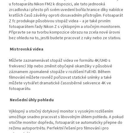
u fotoaparátu Nikon FM2 k dispozici, ale tato jednooká
zrcadlovka i přesto při svém uvedení bořila hranice díky nabídce
kratších časů závěrky oproti dosavadním přístrojům. Fotoaparát
Z fc produkuje působivou stopáž videa – a je také prvním
fotoaparátem řady Nikon Z s výklopným a otočným monitorem.
Připravte se na tvorbu kompozice obrazu na zcela nové úrovni
bez ohledu na to, jestli budete pracovat z ruky nebo ze stativu.
Mistrovská videa
Můžete zaznamenávat stopáž videa ve formátu 4K/UHD s
frekvencí 30p nebo změnit obyčejné okamžiky v působivé
záznamem zpomalené stopáže v rozlišení Full HD. Během
filmování můžete rovněž pořizovat statické snímky a také
můžete vytvářet dramatické časosběrné sekvence 4K ve
fotoaparátu.
Nevšední úhly pohledu
Výklopný a otočný dotykový monitor s vysokým rozlišením
umožňuje snadno pracovat s libovolným úhlem pohledu. A pokud
otočíte monitor dopředu, fotoaparát se automaticky přepne do
režimu autoportrétu. Perfektní řešení pro filmování i pro