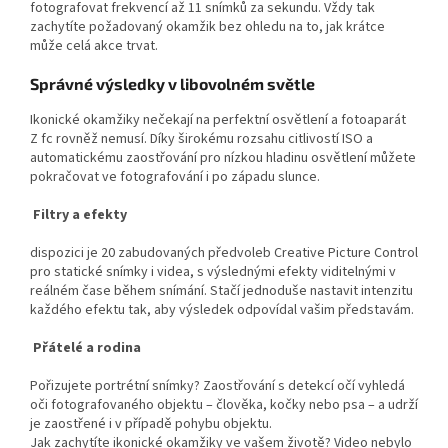
fotografovat frekvencí až 11 snímků za sekundu. Vždy tak
zachytíte požadovaný okamžik bez ohledu na to, jak krátce
může celá akce trvat.
S
právné výsledky v libovolném světle
Ikonické okamžiky nečekají na perfektní osvětlení a fotoaparát
Z fc rovněž nemusí. Díky širokému rozsahu citlivostí ISO a
automatickému zaostřování pro nízkou hladinu osvětlení můžete
pokračovat ve fotografování i po západu slunce.
Filtry a efekty
dispozici je 20 zabudovaných předvoleb Creative Picture Control
pro statické snímky i videa, s výslednými efekty viditelnými v
reálném čase během snímání. Stačí jednoduše nastavit intenzitu
každého efektu tak, aby výsledek odpovídal vašim představám.
Přátelé a rodina
Pořizujete portrétní snímky? Zaostřování s detekcí očí vyhledá
oči fotografovaného objektu – člověka, kočky nebo psa – a udrží
je zaostřené i v případě pohybu objektu.
Jak zachytíte ikonické okamžiky ve vašem životě? Video nebylo