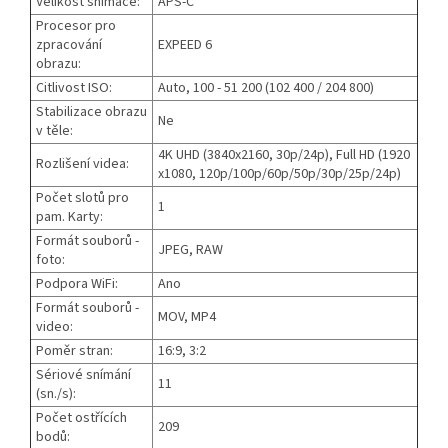
Velikost snímače:
APS-C
Procesor pro
zpracování
EXPEED 6
obrazu:
Citlivost ISO:
Auto, 100 - 51 200 (102 400 / 204 800)
Stabilizace obrazu
Ne
v těle:
4K UHD (3840x2160, 30p/24p), Full HD (1920
Rozlišení videa:
x1080, 120p/100p/60p/50p/30p/25p/24p)
Počet slotů pro
1
pam. Karty:
Formát souborů -
JPEG, RAW
foto:
Podpora WiFi:
Ano
Formát souborů -
MOV, MP4
video:
Poměr stran:
16:9, 3:2
Sériové snímání
11
(sn./s):
Počet ostřících
209
bodů: