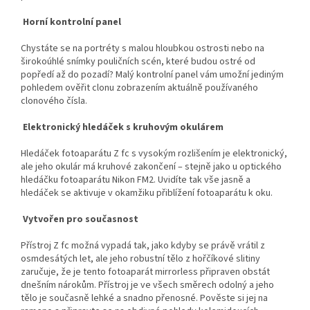
Horní kontrolní panel
Chystáte se na portréty s malou hloubkou ostrosti nebo na
širokoúhlé snímky pouličních scén, které budou ostré od
popředí až do pozadí? Malý kontrolní panel vám umožní jediným
pohledem ověřit clonu zobrazením aktuálně používaného
clonového čísla.
Elektronický hledáček s kruhovým okulárem
Hledáček fotoaparátu Z fc s vysokým rozlišením je elektronický,
ale jeho okulár má kruhové zakončení – stejně jako u optického
hledáčku fotoaparátu Nikon FM2. Uvidíte tak vše jasně a
hledáček se aktivuje v okamžiku přiblížení fotoaparátu k oku.
Vytvořen pro současnost
Přístroj Z fc možná vypadá tak, jako kdyby se právě vrátil z
osmdesátých let, ale jeho robustní tělo z hořčíkové slitiny
zaručuje, že je tento fotoaparát mirrorless připraven obstát
dnešním nárokům. Přístroj je ve všech směrech odolný a jeho
tělo je současně lehké a snadno přenosné. Pověste si jej na