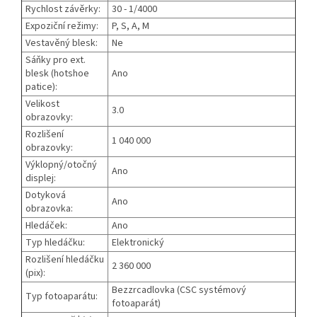
Rychlost závěrky:
30 - 1/4000
Expoziční režimy:
P, S, A, M
Vestavěný blesk:
Ne
Sáňky pro ext.
blesk (hotshoe
Ano
patice):
Velikost
3.0
obrazovky:
Rozlišení
1 040 000
obrazovky:
Výklopný/otočný
Ano
displej:
Dotyková
Ano
obrazovka:
Hledáček:
Ano
Typ hledáčku:
Elektronický
Rozlišení hledáčku
2 360 000
(pix):
Bezzrcadlovka (CSC systémový
Typ fotoaparátu:
fotoaparát)