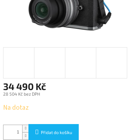
34 490 Kč
28 504 Kč bez DPH
Měrná
Na dotaz
cena:
Přidat do košíku