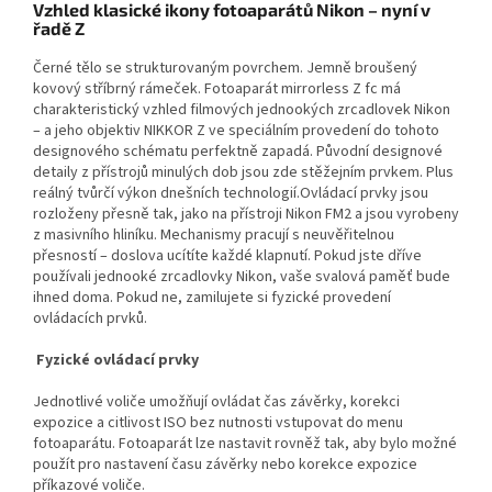
Vzhled klasické ikony fotoaparátů Nikon – nyní v
řadě Z
Černé tělo se strukturovaným povrchem. Jemně broušený
kovový stříbrný rámeček. Fotoaparát mirrorless Z fc má
charakteristický vzhled filmových jednookých zrcadlovek Nikon
– a jeho objektiv NIKKOR Z ve speciálním provedení do tohoto
designového schématu perfektně zapadá. Původní designové
detaily z přístrojů minulých dob jsou zde stěžejním prvkem. Plus
reálný tvůrčí výkon dnešních technologií.Ovládací prvky jsou
rozloženy přesně tak, jako na přístroji Nikon FM2 a jsou vyrobeny
z masivního hliníku. Mechanismy pracují s neuvěřitelnou
přesností – doslova ucítíte každé klapnutí. Pokud jste dříve
používali jednooké zrcadlovky Nikon, vaše svalová paměť bude
ihned doma. Pokud ne, zamilujete si fyzické provedení
ovládacích prvků.
Fyzické ovládací prvky
Jednotlivé voliče umožňují ovládat čas závěrky, korekci
expozice a citlivost ISO bez nutnosti vstupovat do menu
fotoaparátu. Fotoaparát lze nastavit rovněž tak, aby bylo možné
použít pro nastavení času závěrky nebo korekce expozice
příkazové voliče.