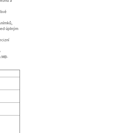
ikonu a
livé
snímků,
před úplným
ecizní
o
m MB-