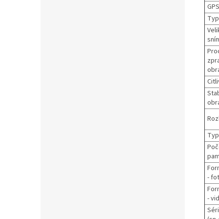
GPS
Typ
Veli
sní
Pro
zpr
obr
Citl
Stab
obra
Rozl
Typ
Poč
pam.
For
- fo
For
- vi
Sér