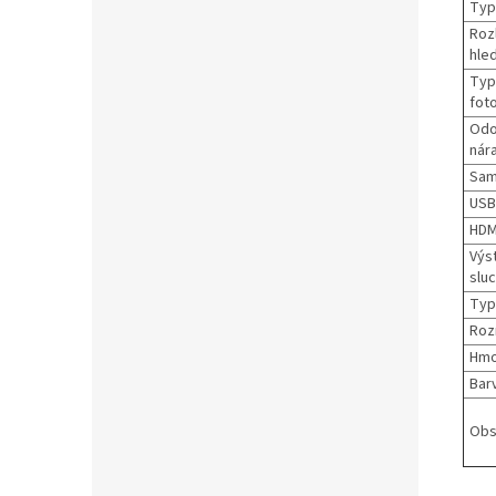
Typ
Rozl
hled
Typ
fot
Odo
nár
Sam
USB
HDM
Výs
sluc
Typ
Roz
Hmo
Bar
Obs