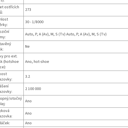
/s):
et ostřících
273
ů:
hlost
30 - 1/8000
ěrky:
oziční
‎Auto, P, A (Av), M, S (Tv) Auto, P, A (Av), M, S (Tv)
imy:
tavěný
Ne
k:
ky pro ext.
sk (hotshoe
Ano, hot-shoe
ce):
kost
3.2
azovky:
išení
2 100 000
azovky:
lopný/otočný
Ano
lej:
yková
Ano
azovka:
dáček:
Ano