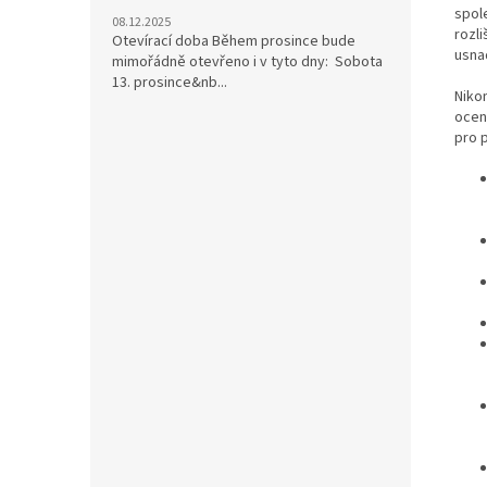
spol
08.12.2025
rozl
Otevírací doba Během prosince bude
usna
mimořádně otevřeno i v tyto dny: Sobota
13. prosince&nb...
Niko
ocení
pro p