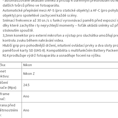
- automatizované ukládání snímků a přístup k barevným předvolbám od N
dalších tvůrců přímo ve fotoaparátu.
Automatické přepínání mezi AF-S (pro statické objekty) a AF-C (pro pohyb
objekty) pro spolehlivé zachycení každé scény.
Snímací frekvence až 30 sn./s s funkcí vyrovnávací paměti před expozicí 
díky které zachytíte i ty nejrychlejší momenty – foťák ukládá snímky už 
stisknutím spouště.
3,5mm konektor pro externí mikrofon a výstup pro sluchátka umožňují pr
kontrolu zvuku během nahrávání videa.
Hlubší grip pro pohodlnější držení, intuitivní ovládací prvky a dva sloty pr
paměťové karty SD (UHS-II). Kompatibilita s multifunkčním Battery Packe
N14 prodlužuje výdrž fotoaparátu a usnadňuje focení na výšku.
čka:
Nikon
onet
Nikon Z
ktivu:
išení
24.5
mače (Mpx):
-frame
Ano
mač:
rana před
ětrnostními
Ano
y: