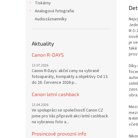
Tiskárny
Det
Analogová fotografie
Audiozáznamníky
Nejv
Jedn
III č
nové 
je ve
Aktuality
také 
pros
Canon R-DAYS
13.07.2026
Díky
Canon R-Days: akční ceny na vybrané
focen
fotoaparáty, kompakty a objektivy Od 13.
auto
do 26. července 2026 p...
sním
zaos
Canon letní cashback
obraz
13.04.2026
Mezi 
Ve spolupráci se společností Canon CZ
mezi
jsme pro Vás připravili akci letní cashback
N-RAW
na vybranou foto a...
včet
Prosincové provozní info
Niko