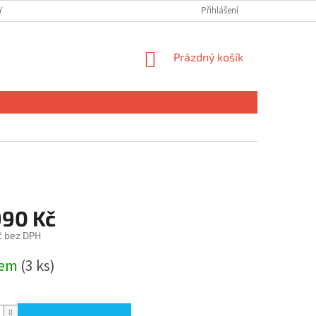
 OSOBNÍCH ÚDAJŮ
Přihlášení
NÁKUPNÍ
Prázdný košík
KOŠÍK
990 Kč
č bez DPH
dem
(3 ks)