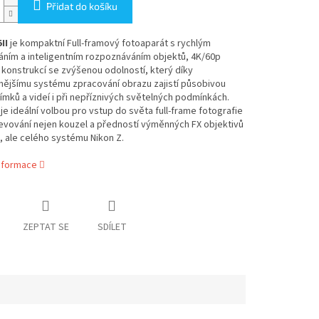
Přidat do košíku
II
je kompaktní Full-framový fotoaparát s rychlým
áním a inteligentním rozpoznáváním objektů, 4K/60p
konstrukcí se zvýšenou odolností, který díky
nějšímu systému zpracování obrazu zajistí působivou
nímků a videí i při nepříznivých světelných podmínkách.
I je ideální volbou pro vstup do světa full-frame fotografie
evování nejen kouzel a předností výměnných FX objektivů
 ale celého systému Nikon Z.
informace
ZEPTAT SE
SDÍLET