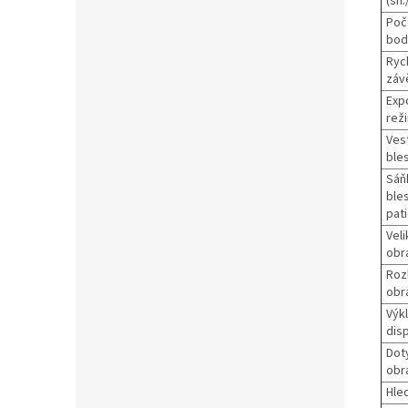
(sn.
Poč
bod
Ryc
záv
Exp
rež
Ves
bles
Sáň
ble
pati
Veli
obr
Rozl
obr
Výk
disp
Dot
obr
Hle