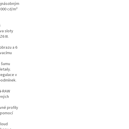
vojnásobným
3 000 cd/m²
5
va sloty
6 III.
obrazu a 6
ovacímu
e šumu
etaily.
regulace v
podmínek.
 N-RAW
evných
vné profily
í pomocí
Cloud