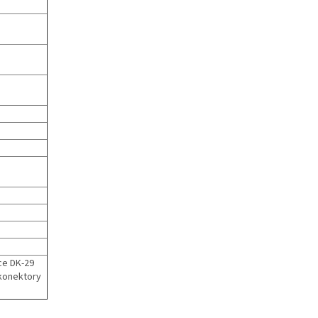
ce DK-29
 konektory