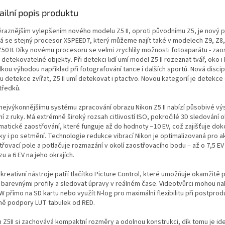
ailní popis produktu
ýraznějším vylepšením nového modelu Z5 II, oproti původnímu Z5, je nový 
á se stejný procesor XSPEED7, který můžeme najít také v modelech Z9, Z8,
i Z50 II. Díky novému procesoru se velmi zrychlily možnosti fotoaparátu - zao
detekovatelné objekty. Při detekci lidí umí model Z5 II rozeznat tvář, oko i 
lkou výhodou například při fotografování tance i dalších sportů. Nová discipl
u detekce zvířat, Z5 II umí detekovat i ptactvo. Novou kategorií je detekc
tředků.
 nejvýkonnějšímu systému zpracování obrazu Nikon Z5 II nabízí působivé výs
í z ruky. Má extrémně široký rozsah citlivostí ISO, pokročilé 3D sledování o
matické zaostřování, které funguje až do hodnoty −10 EV, což zajišťuje dok
ky i po setmění. Technologie redukce vibrací Nikon je optimalizovaná pro ak
třovací pole a potlačuje rozmazání v okolí zaostřovacího bodu – až o 7,5 EV
u a 6 EV na jeho okrajích.
kreativní nástroje patří tlačítko Picture Control, které umožňuje okamžitě 
 barevnými profily a sledovat úpravy v reálném čase. Videotvůrci mohou na
 přímo na SD kartu nebo využít N-log pro maximální flexibilitu při postprod
ně podpory LUT tabulek od RED.
n Z5II si zachovává kompaktní rozměry a odolnou konstrukci, dík tomu je id