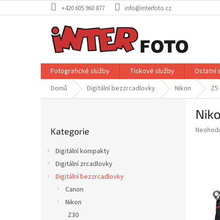
Přejít
+420 605 960 877
info@interfoto.cz
na
obsah
Fotografické služby
Tiskové služby
Ostatní 
Domů
Digitální bezzrcadlovky
Nikon
Z5 
P
Niko
o
Přeskočit
s
Průměr
Neohod
Kategorie
kategorie
t
hodnoce
r
produkt
Digitální kompakty
a
je
Digitální zrcadlovky
0,0
n
z
Digitální bezzrcadlovky
n
5
í
Canon
hvězdič
p
Nikon
a
Z30