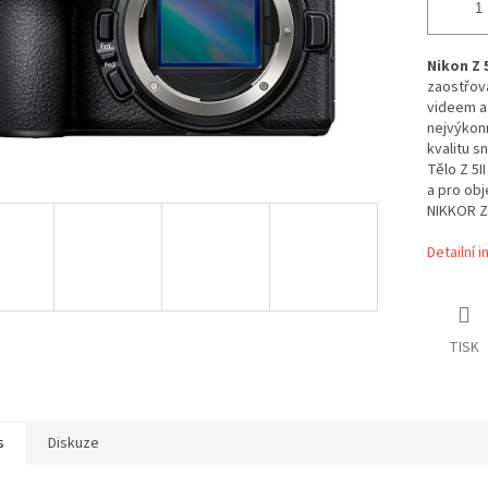
Nikon Z 5
zaostřov
videem a 
nejvýkon
kvalitu s
Tělo Z 5I
a pro obj
NIKKOR Z,
Detailní 
TISK
s
Diskuze