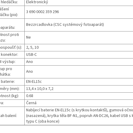
 hledáčku:
Elektronický
išení
‎3 690 0002 359 296
áčku (pix):
Bezzrcadlovka (CSC systémový fotoaparát)
oaparátu:
lnost proti
Ne
azu:
ospoušť (s):
2, 5, 10
 konektor:
USB-C
I výstup:
Ano
tup pro
Ano
hátka:
 baterie:
EN-EL15c
měry (mm):
13,4 x 10,0 x 7,2
tnost (kg):
0.68
va:
Černá
Nabíjecí baterie EN-EL15c (s krytkou kontaktů), gumová očni
ah balení:
(nasazená), krytka těla BF-N1, popruh AN-DC26, kabel USB s
typu C (oba konce)