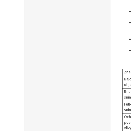
Zna
Baj
obje
Rozl
sní
Full
sní
Och
pov
vliv