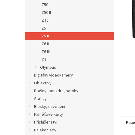
n
Z50
e
Z50 II
l
Z fc
Z5
Z5 II
Z6 II
Z6 III
Z f
Olympus
Digitální videokamery
Objektivy
Brašny, pouzdra, batohy
Stativy
Blesky, osvětlení
Paměťové karty
Příslušenství
Popi
Dalekohledy