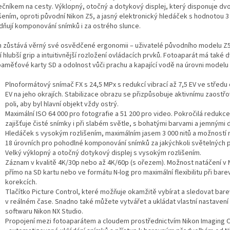
ečníkem na cesty. Výklopný, otočný a dotykový displej, který disponuje d
išením, oproti původní Nikon Z5, a jasný elektronický hledáček s hodnotou 
dňují komponování snímků i za ostrého slunce.
n zůstává věrný své osvědčené ergonomii – uživatelé původního modelu Z
 hlubší grip a intuitivnější rozložení ovládacích prvků. Fotoaparát má také d
aměťové karty SD a odolnost vůči prachu a kapající vodě na úrovni modelu Z
Plnoformátový snímač FX s 24,5 MPx s redukcí vibrací až 7,5 EV ve středu 
EV na jeho okrajích. Stabilizace obrazu se přizpůsobuje aktivnímu zaostř
poli, aby byl hlavní objekt vždy ostrý.
Maximální ISO 64 000 pro fotografie a 51 200 pro video. Pokročilá redukc
zajišťuje čisté snímky i při slabém světle, s bohatými barvami a jemnými d
Hledáček s vysokým rozlišením, maximálním jasem 3 000 nitů a možností 
18 úrovních pro pohodlné komponování snímků za jakýchkoli světelných 
Velký výklopný a otočný dotykový displej s vysokým rozlišením.
Záznam v kvalitě 4K/30p nebo až 4K/60p (s ořezem). Možnost natáčení v
přímo na SD kartu nebo ve formátu N-log pro maximální flexibilitu při bar
korekcích.
Tlačítko Picture Control, které možňuje okamžitě vybírat a sledovat bare
v reálném čase. Snadno také můžete vytvářet a ukládat vlastní nastaven
softwaru Nikon NX Studio.
Propojení mezi fotoaparátem a cloudem prostřednictvím Nikon Imaging 