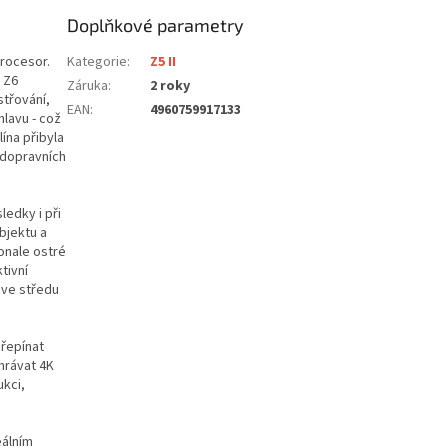
Doplňkové parametry
procesor.
Kategorie
:
Z5 II
 Z6
Záruka
:
2 roky
střování,
EAN
:
4960759917133
hlavu - což
ína přibyla
e dopravních
ledky i při
bjektu a
onale ostré
tivní
 ve středu
přepínat
hrávat 4K
ukci,
eálním