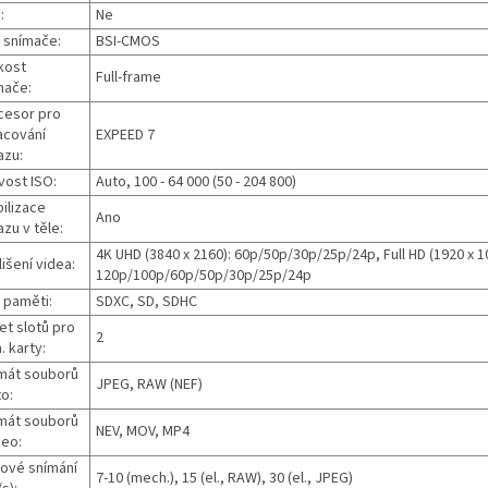
:
Ne
 snímače:
BSI-CMOS
kost
Full-frame
mače:
cesor pro
acování
EXPEED 7
azu:
ivost ISO:
Auto, 100 - 64 000 (50 - 204 800)
ilizace
Ano
zu v těle:
4K UHD (3840 x 2160): 60p/50p/30p/25p/24p, Full HD (1920 x 1
išení videa:
120p/100p/60p/50p/30p/25p/24p
 paměti:
SDXC, SD, SDHC
et slotů pro
2
 karty:
mát souborů
JPEG, RAW (NEF)
to:
mát souborů
NEV, MOV, MP4
deo:
iové snímání
7-10 (mech.), 15 (el., RAW), 30 (el., JPEG)