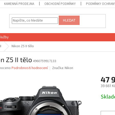
KAMENNÁ PRODEJNA
OBCHODNÍ PODMÍNKY
PODMÍNKY OCHRANY
HLEDAT
služby
II
Nikon Z5 II tělo
n Z5 II tělo
4960759917133
né
noceno
Podrobnosti hodnocení
Značka:
Nikon
ní
47 
u
39 661 K
Měrná
Skla
cena:
ek.