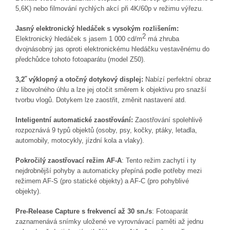
5,6K) nebo filmování
rychlých akcí při 4K/60p v režimu výřezu.
Jasný elektronický hledáček s vysokým rozlišením:
2
Elektronický hledáček s jasem 1 000 cd/m
má zhruba
dvojnásobný jas oproti elektronickému hledáčku vestavěnému do
předchůdce tohoto fotoaparátu (model Z50).
3,2˝
výklopný a otočný dotykový displej:
Nabízí perfektní obraz
z libovolného úhlu a lze jej otočit směrem k objektivu pro snazší
tvorbu vlogů. Dotykem lze zaostřit, změnit nastavení atd.
Inteligentní automatické zaostřování
:
Zaostřování spolehlivě
rozpoznává 9 typů objektů (osoby, psy, kočky, ptáky, letadla,
automobily, motocykly, jízdní kola a vlaky).
Pokročilý zaostřovací režim AF-A
: Tento režim zachytí i ty
nejdrobnější pohyby a automaticky přepíná podle potřeby mezi
režimem AF-S (pro statické objekty) a AF-C (pro pohyblivé
objekty).
Pre-Release Capture s frekvencí až 30 sn./s
: Fotoaparát
zaznamenává snímky uložené ve vyrovnávací paměti až jednu