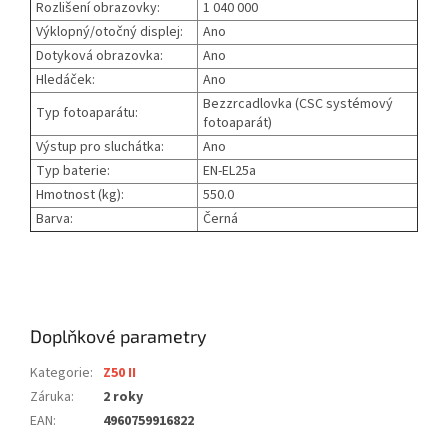
Rozlišení obrazovky:
1 040 000
Výklopný/otočný displej:
Ano
Dotyková obrazovka:
Ano
Hledáček:
Ano
Bezzrcadlovka (CSC systémový
Typ fotoaparátu:
fotoaparát)
Výstup pro sluchátka:
Ano
Typ baterie:
EN-EL25a
Hmotnost (kg):
550.0
Barva:
Černá
Doplňkové parametry
Kategorie
:
Z50 II
Záruka
:
2 roky
EAN
:
4960759916822