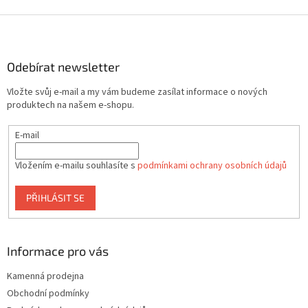
Z
á
p
a
Odebírat newsletter
t
Vložte svůj e-mail a my vám budeme zasílat informace o nových
í
produktech na našem e-shopu.
E-mail
Vložením e-mailu souhlasíte s
podmínkami ochrany osobních údajů
PŘIHLÁSIT SE
Informace pro vás
Kamenná prodejna
Obchodní podmínky