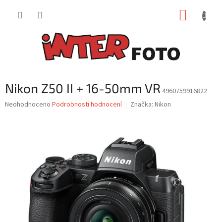
Přejít
NÁKUP
na
obsah
KOŠÍK
Nikon Z50 II + 16-50mm VR
4960759916822
Průměrné
Neohodnoceno
Podrobnosti hodnocení
Značka:
Nikon
hodnocení
produktu
je
0,0
z
5
hvězdiček.