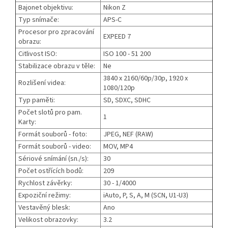
Bajonet objektivu:
Nikon Z
Typ snímače:
APS-C
Procesor pro zpracování
EXPEED 7
obrazu:
Citlivost ISO:
ISO 100 - 51 200
Stabilizace obrazu v těle:
Ne
3840 x 2160/60p/30p, 1920 x
Rozlišení videa:
1080/120p
Typ paměti:
SD, SDXC, SDHC
Počet slotů pro pam.
1
Karty:
Formát souborů - foto:
JPEG, NEF (RAW)
Formát souborů - video:
MOV, MP4
Sériové snímání (sn./s):
30
Počet ostřících bodů:
209
Rychlost závěrky:
30 - 1/4000
Expoziční režimy:
iAuto, P, S, A, M (SCN, U1-U3)
Vestavěný blesk:
Ano
Velikost obrazovky:
3.2