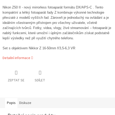
Nikon Z50 II - nový mirrorless fotoaparát formátu DX/APS-C . Tento
kompaktní a lehký fotoaparát řady Z kombinuje výkonné technologie
převzaté z modelů vyšších řad. Zároveň je jednoduchý na ovládání a je
ideálním všestranným přístrojem pro všechny uživatele, včetně
začínajících tvůrců.
Fotky, videa, vlogy, živé streamování – fotoaparát je
nabitý funkcemi, které umožní i úplným začátečníkům získat podstatně
lepší výsledky než při využití chytrého telefonu.
Set s objektivem Nikkor Z 16-50mm f/3,5-6,3 VR
Detailní informace
ZEPTAT SE
SDÍLET
Popis
Diskuze