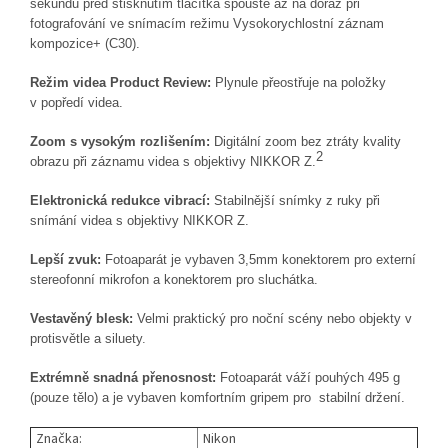
sekundu před stisknutím tlačítka spouště až na doraz při
fotografování ve snímacím režimu Vysokorychlostní záznam
kompozice+ (C30).
Režim videa Product Review:
Plynule přeostřuje na položky
v popředí videa.
Zoom s vysokým rozlišením:
Digitální zoom bez ztráty kvality
2
obrazu při záznamu videa s objektivy NIKKOR Z.
Elektronická redukce vibrací:
Stabilnější snímky z ruky při
snímání videa s objektivy NIKKOR Z.
Lepší zvuk:
Fotoaparát je vybaven 3,5mm konektorem pro externí
stereofonní mikrofon a konektorem pro sluchátka.
Vestavěný blesk:
Velmi praktický pro noční scény nebo objekty v
protisvětle a siluety
.
Extrémně snadná přenosnost:
Fotoaparát váží pouhých 495 g
(pouze tělo) a je vybaven komfortním gripem pro stabilní držení
.
Značka:
Nikon