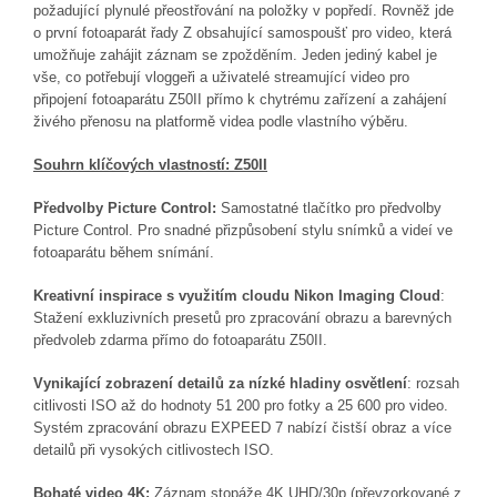
požadující plynulé přeostřování na položky v popředí. Rovněž jde
o první fotoaparát řady Z obsahující
samospoušť pro video, která
umožňuje zahájit záznam se zpožděním. Jeden jediný kabel je
vše, co potřebují vloggeři a uživatelé streamující video pro
připojení fotoaparátu Z50II přímo k chytrému zařízení a zahájení
živého přenosu na platformě videa podle vlastního výběru.
Souhrn klíčových vlastností:
Z50II
Předvolby Picture Control:
Samostatné tlačítko pro předvolby
Picture Control. Pro snadné přizpůsobení stylu snímků a videí ve
fotoaparátu během snímání.
Kreativní inspirace s využitím cloudu Nikon Imaging Cloud
:
Stažení exkluzivních presetů pro zpracování obrazu a barevných
předvoleb zdarma přímo do fotoaparátu Z50II.
Vynikající zobrazení detailů za nízké hladiny osvětlení
: rozsah
citlivosti ISO až do hodnoty 51 200 pro fotky a 25 600 pro video.
Systém zpracování obrazu EXPEED 7 nabízí čistší obraz a více
detailů při vysokých citlivostech ISO.
Bohaté video 4K:
Záznam stopáže 4K UHD/30p (p
řevzorkované z