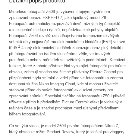
Detailní popis produktu
Mirrorless fotoaparát Z50II je vybaven stejným systémem
zpracování obrazu EXPEED 7, jako špičkový model Z9.
Fotoaparát automaticky rozpoznává devět různých typů objektů
a inteligentně sleduje i rychlé, nepředvídatelné pohyby objektů.
Fotoaparát Z50II rovněž usnadňuje tvorbu kompozice skvělých
snímků díky n
ejjasnějšímu elektronickému hledáčku (EVF) ve své
1
třídě.
Jasný elektronický hledáček zobrazuje
obraz plný detailů i
při fotografování na tvrdém slunečním světle, ve tmavých
prostředích nebo v měnících se světelných podmínkách.
Kreativní
funkce, které z tohoto přístroje činí vynikající fotoaparát pro tvůrce
obsahu, zahrnují snadno využitelné předvolby Picture Control pro
přizpůsobení stylu snímků a videí přímo ve fotoaparátu a zdarma
dostupná služba Nikon Imaging Cloud
, kde si mohou uživatelé
stahovat přímo do svých fotoaparátů exkluzivní presety pro
zpracování snímků
. Speciální tlačítko na fotoaparátu Z50II přivádí
uživatele přímo k předvolbám Picture Control: efekt je viditelný v
reálném čase a je snadné procházet mezi různými předvolbami
během fotografování.
Co se týká videa, je model Z50II prvním fotoaparátem Nikon Z,
který obsahuje režim
Product Review, který je ideální pro vloggery