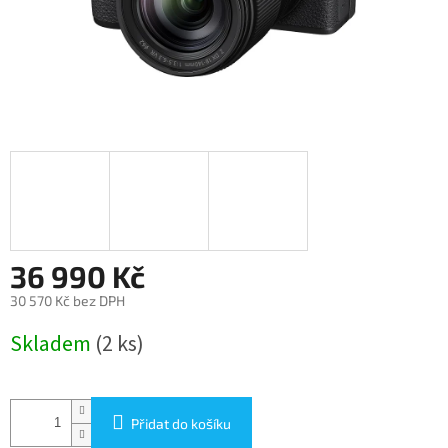
36 990 Kč
30 570 Kč bez DPH
Měrná
Skladem
(2 ks)
cena:
Přidat do košíku