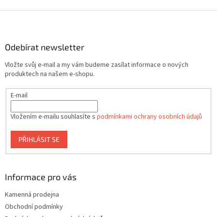
Z
á
p
a
Odebírat newsletter
t
Vložte svůj e-mail a my vám budeme zasílat informace o nových
í
produktech na našem e-shopu.
E-mail
Vložením e-mailu souhlasíte s
podmínkami ochrany osobních údajů
PŘIHLÁSIT SE
Informace pro vás
Kamenná prodejna
Obchodní podmínky