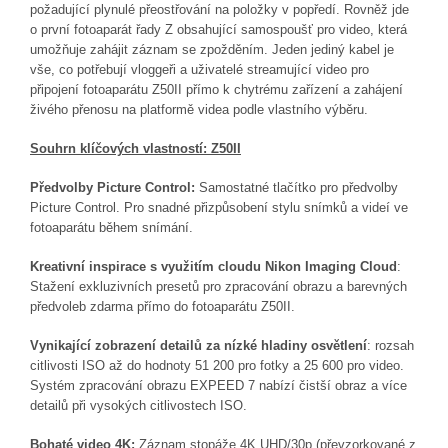
požadující plynulé přeostřování na položky v popředí. Rovněž jde
o první fotoaparát řady Z obsahující
samospoušť pro video, která
umožňuje zahájit záznam se zpožděním. Jeden jediný kabel je
vše, co potřebují vloggeři a uživatelé streamující video pro
připojení fotoaparátu Z50II přímo k chytrému zařízení a zahájení
živého přenosu na platformě videa podle vlastního výběru.
Souhrn klíčových vlastností:
Z50II
Předvolby Picture Control:
Samostatné tlačítko pro předvolby
Picture Control. Pro snadné přizpůsobení stylu snímků a videí ve
fotoaparátu během snímání.
Kreativní inspirace s využitím cloudu Nikon Imaging Cloud
:
Stažení exkluzivních presetů pro zpracování obrazu a barevných
předvoleb zdarma přímo do fotoaparátu Z50II.
Vynikající zobrazení detailů za nízké hladiny osvětlení
: rozsah
citlivosti ISO až do hodnoty 51 200 pro fotky a 25 600 pro video.
Systém zpracování obrazu EXPEED 7 nabízí čistší obraz a více
detailů při vysokých citlivostech ISO.
Bohaté video 4K:
Záznam stopáže 4K UHD/30p (p
řevzorkované z