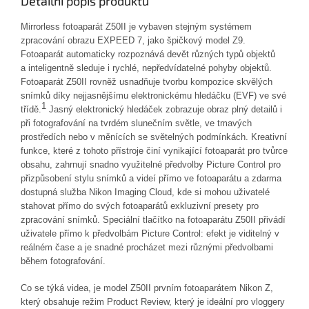
Detailní popis produktu
Mirrorless fotoaparát Z50II je vybaven stejným systémem
zpracování obrazu EXPEED 7, jako špičkový model Z9.
Fotoaparát automaticky rozpoznává devět různých typů objektů
a inteligentně sleduje i rychlé, nepředvídatelné pohyby objektů.
Fotoaparát Z50II rovněž usnadňuje tvorbu kompozice skvělých
snímků díky n
ejjasnějšímu elektronickému hledáčku (EVF) ve své
1
třídě.
Jasný elektronický hledáček zobrazuje
obraz plný detailů i
při fotografování na tvrdém slunečním světle, ve tmavých
prostředích nebo v měnících se světelných podmínkách.
Kreativní
funkce, které z tohoto přístroje činí vynikající fotoaparát pro tvůrce
obsahu, zahrnují snadno využitelné předvolby Picture Control pro
přizpůsobení stylu snímků a videí přímo ve fotoaparátu a zdarma
dostupná služba Nikon Imaging Cloud
, kde si mohou uživatelé
stahovat přímo do svých fotoaparátů exkluzivní presety pro
zpracování snímků
. Speciální tlačítko na fotoaparátu Z50II přivádí
uživatele přímo k předvolbám Picture Control: efekt je viditelný v
reálném čase a je snadné procházet mezi různými předvolbami
během fotografování.
Co se týká videa, je model Z50II prvním fotoaparátem Nikon Z,
který obsahuje režim
Product Review, který je ideální pro vloggery