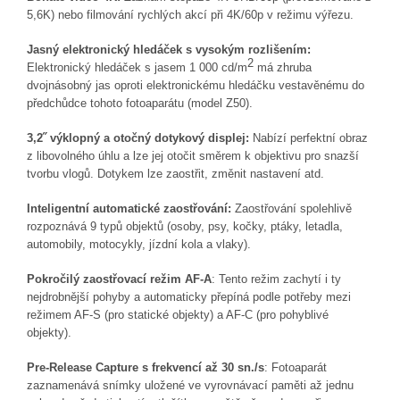
5,6K) nebo filmování
rychlých akcí při 4K/60p v režimu výřezu.
Jasný elektronický hledáček s vysokým rozlišením:
2
Elektronický hledáček s jasem 1 000 cd/m
má zhruba
dvojnásobný jas oproti elektronickému hledáčku vestavěnému do
předchůdce tohoto fotoaparátu (model Z50).
3,2˝
výklopný a otočný dotykový displej:
Nabízí perfektní obraz
z libovolného úhlu a lze jej otočit směrem k objektivu pro snazší
tvorbu vlogů. Dotykem lze zaostřit, změnit nastavení atd.
Inteligentní automatické zaostřování
:
Zaostřování spolehlivě
rozpoznává 9 typů objektů (osoby, psy, kočky, ptáky, letadla,
automobily, motocykly, jízdní kola a vlaky).
Pokročilý zaostřovací režim AF-A
: Tento režim zachytí i ty
nejdrobnější pohyby a automaticky přepíná podle potřeby mezi
režimem AF-S (pro statické objekty) a AF-C (pro pohyblivé
objekty).
Pre-Release Capture s frekvencí až 30 sn./s
: Fotoaparát
zaznamenává snímky uložené ve vyrovnávací paměti až jednu