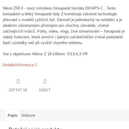
Nikon Z50 II - nový mirrorless fotoaparát formátu DX/APS-C . Tento
kompaktní a lehký fotoaparát řady Z kombinuje výkonné technologie
převzaté z modelů vyšších řad. Zároveň je jednoduchý na ovládání a je
ideálním všestranným přístrojem pro všechny uživatele, včetně
začínajících tvůrců.
Fotky, videa, vlogy, živé streamování – fotoaparát je
nabitý funkcemi, které umožní i úplným začátečníkům získat podstatně
lepší výsledky než při využití chytrého telefonu.
Set s objektivem Nikkor Z 18-140mm
f/3,5-6,3 VR
Detailní informace
ZEPTAT SE
SDÍLET
Popis
Diskuze