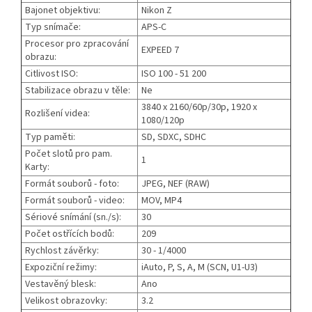
Bajonet objektivu:
Nikon Z
Typ snímače:
APS-C
Procesor pro zpracování
EXPEED 7
obrazu:
Citlivost ISO:
ISO 100 - 51 200
Stabilizace obrazu v těle:
Ne
3840 x 2160/60p/30p, 1920 x
Rozlišení videa:
1080/120p
Typ paměti:
SD, SDXC, SDHC
Počet slotů pro pam.
1
Karty:
Formát souborů - foto:
JPEG, NEF (RAW)
Formát souborů - video:
MOV, MP4
Sériové snímání (sn./s):
30
Počet ostřících bodů:
209
Rychlost závěrky:
30 - 1/4000
Expoziční režimy:
iAuto, P, S, A, M (SCN, U1-U3)
Vestavěný blesk:
Ano
Velikost obrazovky:
3.2