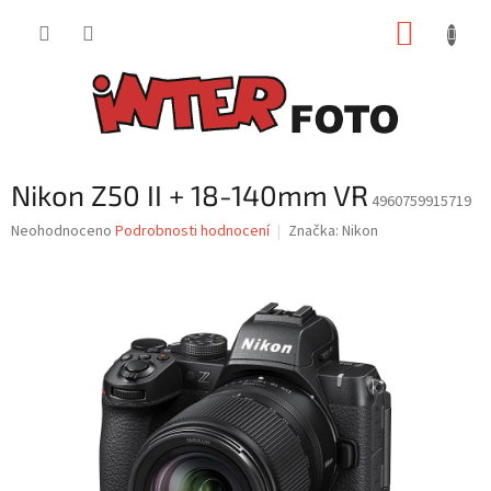
Přejít
NÁKUP
na
obsah
KOŠÍK
Nikon Z50 II + 18-140mm VR
4960759915719
Průměrné
Neohodnoceno
Podrobnosti hodnocení
Značka:
Nikon
hodnocení
produktu
je
0,0
z
5
hvězdiček.