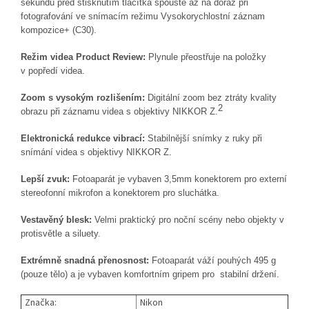
sekundu před stisknutím tlačítka spouště až na doraz při
fotografování ve snímacím režimu Vysokorychlostní záznam
kompozice+ (C30).
Režim videa Product Review:
Plynule přeostřuje na položky
v popředí videa.
Zoom s vysokým rozlišením:
Digitální zoom bez ztráty kvality
2
obrazu při záznamu videa s objektivy NIKKOR Z.
Elektronická redukce vibrací:
Stabilnější snímky z ruky při
snímání videa s objektivy NIKKOR Z.
Lepší zvuk:
Fotoaparát je vybaven 3,5mm konektorem pro externí
stereofonní mikrofon a konektorem pro sluchátka.
Vestavěný blesk:
Velmi praktický pro noční scény nebo objekty v
protisvětle a siluety
.
Extrémně snadná přenosnost:
Fotoaparát váží pouhých 495 g
(pouze tělo) a je vybaven komfortním gripem pro stabilní držení
.
Značka:
Nikon