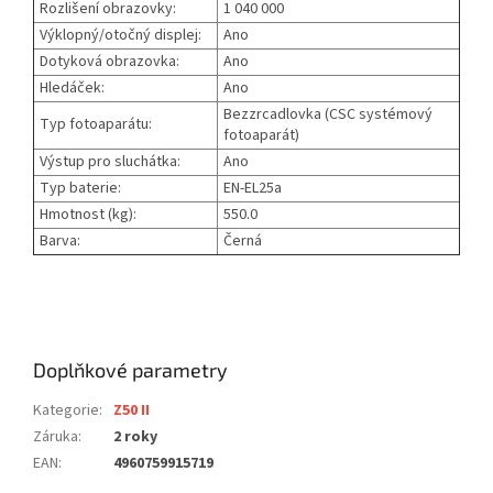
Rozlišení obrazovky:
1 040 000
Výklopný/otočný displej:
Ano
Dotyková obrazovka:
Ano
Hledáček:
Ano
Bezzrcadlovka (CSC systémový
Typ fotoaparátu:
fotoaparát)
Výstup pro sluchátka:
Ano
Typ baterie:
EN-EL25a
Hmotnost (kg):
550.0
Barva:
Černá
Doplňkové parametry
Kategorie
:
Z50 II
Záruka
:
2 roky
EAN
:
4960759915719